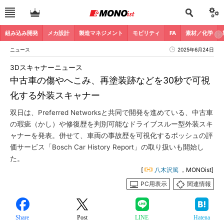
組み込み開発
メカ設計
製造マネジメント
モビリティ
FA
素材／化学
ニュース
2025年6月24日
3Dスキャナーニュース
中古車の傷やへこみ、再塗装跡などを30秒で可視
化する外装スキャナー
双日は、Preferred Networksと共同で開発を進めている、中古車
の瑕疵（かし）や修復歴を判別可能なドライブスルー型外装スキ
ャナーを発表。併せて、車両の事故歴を可視化するボッシュの評
価サービス「Bosch Car History Report」の取り扱いも開始し
た。
[
八木沢篤
，MONOist]
PC用表示
関連情報
Share
Post
LINE
Hatena