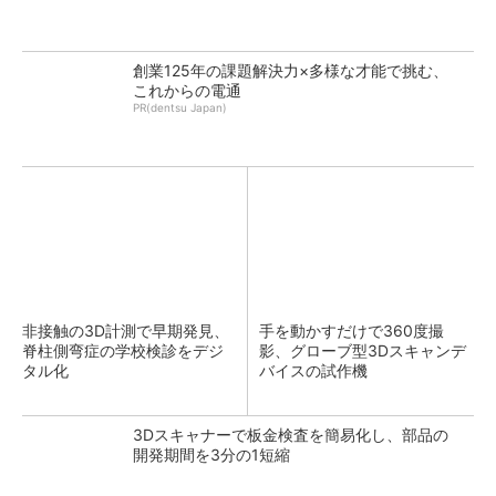
創業125年の課題解決力×多様な才能で挑む、
これからの電通
PR(dentsu Japan)
非接触の3D計測で早期発見、
手を動かすだけで360度撮
脊柱側弯症の学校検診をデジ
影、グローブ型3Dスキャンデ
タル化
バイスの試作機
3Dスキャナーで板金検査を簡易化し、部品の
開発期間を3分の1短縮