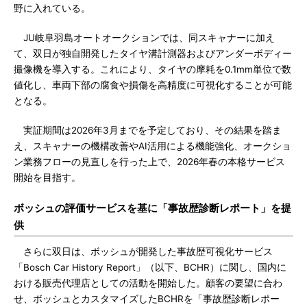
野に入れている。
JU岐阜羽島オートオークションでは、同スキャナーに加え
て、双日が独自開発したタイヤ溝計測器およびアンダーボディー
撮像機を導入する。これにより、タイヤの摩耗を0.1mm単位で数
値化し、車両下部の腐食や損傷を高精度に可視化することが可能
となる。
実証期間は2026年3月までを予定しており、その結果を踏ま
え、スキャナーの機構改善やAI活用による機能強化、オークショ
ン業務フローの見直しを行った上で、2026年春の本格サービス
開始を目指す。
ボッシュの評価サービスを基に「事故歴診断レポート」を提
供
さらに双日は、ボッシュが開発した事故歴可視化サービス
「Bosch Car History Report」（以下、BCHR）に関し、国内に
おける販売代理店としての活動を開始した。顧客の要望に合わ
せ、ボッシュとカスタマイズしたBCHRを「事故歴診断レポー