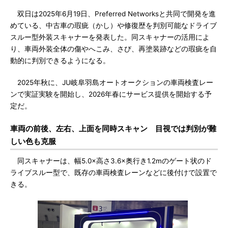
双日は2025年6月19日、Preferred Networksと共同で開発を進
めている、中古車の瑕疵（かし）や修復歴を判別可能なドライブ
スルー型外装スキャナーを発表した。同スキャナーの活用によ
り、車両外装全体の傷やへこみ、さび、再塗装跡などの瑕疵を自
動的に判別できるようになる。
2025年秋に、JU岐阜羽島オートオークションの車両検査レー
ンで実証実験を開始し、2026年春にサービス提供を開始する予
定だ。
車両の前後、左右、上面を同時スキャン 目視では判別が難
しい色も克服
同スキャナーは、幅5.0×高さ3.6×奥行き1.2mのゲート状のド
ライブスルー型で、既存の車両検査レーンなどに後付けで設置で
きる。