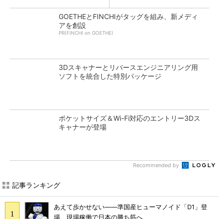
GOETHEとFINCHIがタッグを組み、新メディ
アを創設
PR(FINCHI on GOETHE)
3Dスキャナーとリバースエンジニアリング用
ソフトを統合した特別パッケージ
ポケットサイズ＆Wi-Fi対応のエントリー3Dス
キャナーが登場
Recommended by
記事ランキング
あえて歩かせない――準国産ヒューマノイド「D1」登
場、現場稼働で日本の勝ち筋へ