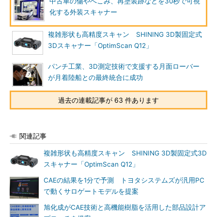
中古車の傷やへこみ、再塗装跡などを30秒で可視
化する外装スキャナー
複雑形状も高精度スキャン SHINING 3D製固定式
3Dスキャナー「OptimScan Q12」
パンチ工業、3D測定技術で支援する月面ローバー
が月着陸船との最終統合に成功
過去の連載記事が 63 件あります
関連記事
複雑形状も高精度スキャン SHINING 3D製固定式3D
スキャナー「OptimScan Q12」
CAEの結果を1分で予測 トヨタシステムズが汎用PC
で動くサロゲートモデルを提案
旭化成がCAE技術と高機能樹脂を活用した部品設計ア