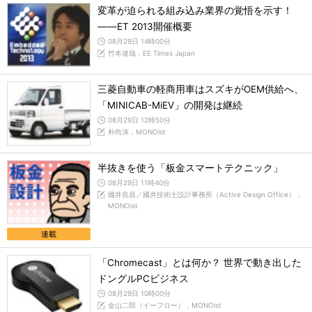
変革が迫られる組み込み業界の覚悟を示す！
――ET 2013開催概要
08月29日 14時00分
竹本達哉，EE Times Japan
三菱自動車の軽商用車はスズキがOEM供給へ、
「MINICAB-MiEV」の開発は継続
08月29日 12時50分
朴尚洙，MONOist
半抜きを使う「板金スマートテクニック」
08月29日 11時40分
國井良昌／國井技術士設計事務所（Active Design Office），
MONOist
連載
「Chromecast」とは何か？ 世界で動き出した
ドングルPCビジネス
08月29日 10時00分
金山二郎（イーフロー），MONOist