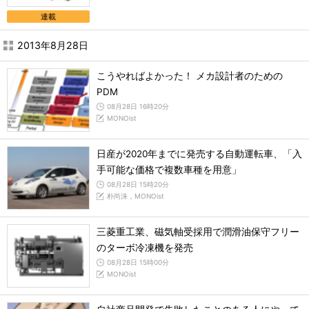
連載
2013年8月28日
こうやればよかった！ メカ設計者のための
PDM
08月28日 16時20分
MONOist
日産が2020年までに発売する自動運転車、「入
手可能な価格で複数車種を用意」
08月28日 15時20分
朴尚洙，MONOist
三菱重工業、磁気軸受採用で潤滑油保守フリー
のターボ冷凍機を発売
08月28日 15時00分
MONOist