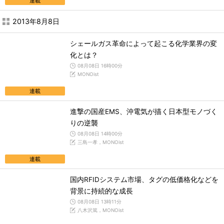
連載
2013年8月8日
シェールガス革命によって起こる化学業界の変
化とは？
08月08日 16時00分
MONOist
連載
進撃の国産EMS、沖電気が描く日本型モノづく
りの逆襲
08月08日 14時00分
三島一孝，MONOist
連載
国内RFIDシステム市場、タグの低価格化などを
背景に持続的な成長
08月08日 13時11分
八木沢篤，MONOist