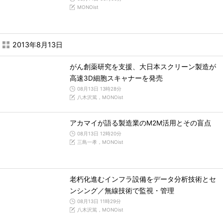
MONOist
2013年8月13日
がん創薬研究を支援、大日本スクリーン製造が
高速3D細胞スキャナーを発売
08月13日 13時28分
八木沢篤，MONOist
アカマイが語る製造業のM2M活用とその盲点
08月13日 12時20分
三島一孝，MONOist
老朽化進むインフラ設備をデータ分析技術とセ
ンシング／無線技術で監視・管理
08月13日 11時29分
八木沢篤，MONOist