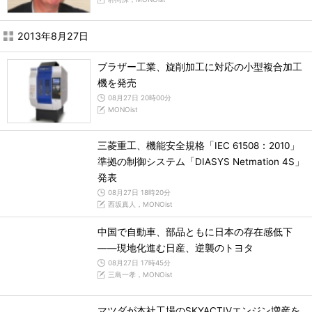
2013年8月27日
ブラザー工業、旋削加工に対応の小型複合加工
機を発売
08月27日 20時00分
MONOist
三菱重工、機能安全規格「IEC 61508：2010」
準拠の制御システム「DIASYS Netmation 4S」
発表
08月27日 18時20分
西坂真人，MONOist
中国で自動車、部品ともに日本の存在感低下
――現地化進む日産、逆襲のトヨタ
08月27日 17時45分
三島一孝，MONOist
マツダが本社工場のSKYACTIVエンジン増産を