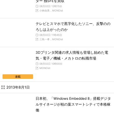
ダー 独SFEを買収
08月02日 12時15分
小林由美，MONOist
テレビとスマホで黒字化したソニー、反撃のの
ろしは上がったのか
08月02日 11時45分
三島一孝，MONOist
3Dプリンタ関連の求人情報も登場し始めた電
気・電子／機械・メカトロの転職市場
08月02日 10時00分
MONOist
連載
2013年8月1日
日本初、「Windows Embedded 8」搭載デジタ
ルサイネージが柏の葉スマートシティで本格稼
働