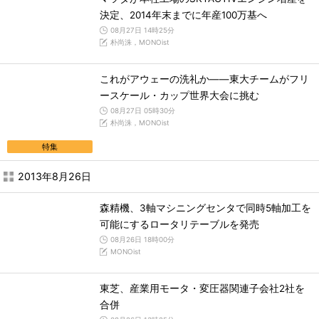
決定、2014年末までに年産100万基へ
08月27日 14時25分
朴尚洙，MONOist
これがアウェーの洗礼か――東大チームがフリ
ースケール・カップ世界大会に挑む
08月27日 05時30分
朴尚洙，MONOist
特集
2013年8月26日
森精機、3軸マシニングセンタで同時5軸加工を
可能にするロータリテーブルを発売
08月26日 18時00分
MONOist
東芝、産業用モータ・変圧器関連子会社2社を
合併