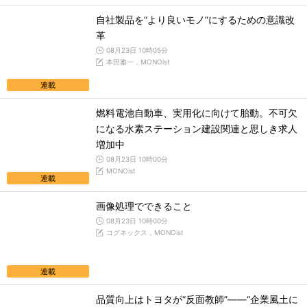
自社製品を“より良いモノ”にするための意識改
革
08月23日 10時05分
本田雅一，MONOist
連載
燃料電池自動車、実用化に向けて胎動。不可欠
になる水素ステーション建設関連と思しき求人
増加中
08月23日 10時00分
MONOist
連載
画像処理でできること
08月23日 10時00分
コグネックス，MONOist
連載
品質向上はトヨタが“反面教師”――“企業風土に