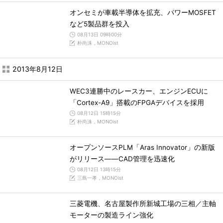
オンセミが車載半導体を拡充、パワーMOSFET
など5製品群を投入
08月13日 09時00分
朴尚洙，MONOist
2013年8月12日
WEC3連勝中のレースカー、エンジンECUに
「Cortex-A9」搭載のFPGAデバイスを採用
08月12日 15時15分
朴尚洙，MONOist
オープンソースPLM「Aras Innovator」の新版
がリリース――CAD管理を迅速化
08月12日 13時15分
三島一孝，MONOist
三菱電機、名古屋製作所新城工場の三相／主軸
モーターの製造ライン強化