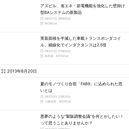
アズビル、省エネ・節電機能を強化した壁掛け
型BAシステムの新製品
08月21日 09時00分
MONOist
実装面積を半減した車載トランスポンダコイ
ル、細線化でインダクタンスは2.5倍
08月21日 07時00分
朴尚洙，MONOist
2013年8月20日
夏のモノづくり合宿「FAB9」に込められた思
いとは
08月20日 21時25分
小林由美，MONOist
悪夢のような“製販調整会議”を何とかしたい！
って思うことありませんか？