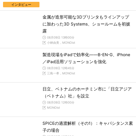
インタビュー
金属が造形可能な3Dプリンタもラインアップ
に加わった3D Systems、ショールームを初披
露
08月09日 13時00分
小林由美，MONOist
製造現場をiPadで効率化――B-EN-G、iPhone
／iPad活用ソリューションを強化
08月09日 12時45分
三島一孝，MONOist
日立、ベトナムのホーチミン市に「日立アジア
（ベトナム）社」を設立
08月09日 12時00分
MONOist
SPICEの過渡解析（その1）：キャパシタンス素
子の場合