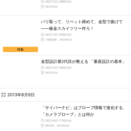
08月12日 09時00分
MONOist
バリ取って、リベット締めて、金型で曲げて
――板金スカイツリー作ろ！
08月12日 00時00分
小林由美，MONOist
特集
金型設計屋2代目が教える 「量産設計の基本」
08月12日 00時00分
MONOist
2013年8月9日
「サイバーナビ」はプローブ情報で進化する、
「カメラプローブ」とは何か
08月09日 17時00分
朴尚洙，MONOist