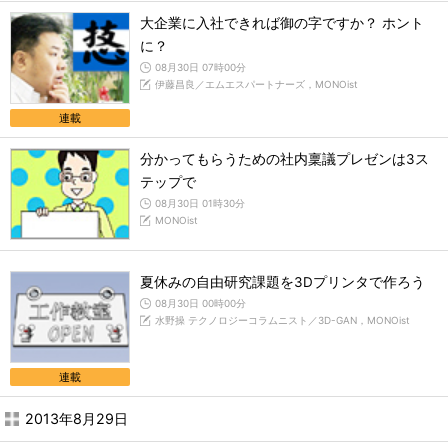
大企業に入社できれば御の字ですか？ ホント
に？
08月30日 07時00分
伊藤昌良／エムエスパートナーズ，MONOist
連載
分かってもらうための社内稟議プレゼンは3ス
テップで
08月30日 01時30分
MONOist
夏休みの自由研究課題を3Dプリンタで作ろう
08月30日 00時00分
水野操 テクノロジーコラムニスト／3D-GAN，MONOist
連載
2013年8月29日