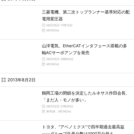
三菱電機、第二次トップランナー基準対応の配
電用変圧器
08月05日 11時15分
MONOist
山洋電気、EtherCATインタフェース搭載の多
軸ACサーボアンプを発売
08月05日 09時00分
MONOist
2013年8月2日
鶴岡工場の閉鎖を決定したルネサス作田会長、
「まだ人・モノが多い」
08月02日 21時30分
朴尚洙，MONOist
トヨタ、“アベノミクス”で四半期過去最高益
――グループ生産台数は1000万台超え