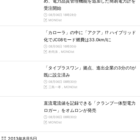
め、電力品質管理機能を追加した簡易電力計を
受注開始
08月06日 18時28分
MONOist
「カローラ」の中に「アクア」!? ハイブリッド
化でJC08モード燃費は33.0km/lに
08月06日 16時30分
朴尚洙，MONOist
「タイプラスワン」拠点、進出企業の3分の1が
既に設立済み
08月06日 08時30分
三島一孝，MONOist
直流電流値を記録できる「クランプ一体型電力
ロガー」をオムロンが発売
08月06日 08時30分
MONOist
2013年8月5日