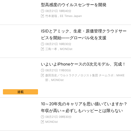
型高感度のウイルスセンサーを開発
08月21日 18時40分
竹本達哉，EE Times Japan
ISIDとアミック、生産・原価管理クラウドサー
ビスを開始――グローバル化を支援
08月21日 16時30分
三島一孝，MONOist
いよいよiPhoneケースの3次元モデル、完成！
08月21日 11時00分
森田浩史／ウルトラテクノロジスト集団 チームラボ：MAKE
部，MONOist
連載
10～20年先のキャリアを思い描いていますか？
年収が高い＝必ずしもハッピーとは限らない
08月21日 09時30分
MONOist