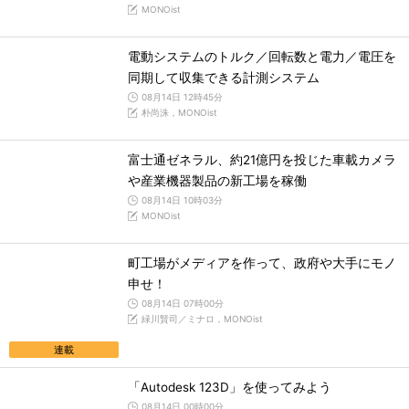
MONOist
電動システムのトルク／回転数と電力／電圧を
同期して収集できる計測システム
08月14日 12時45分
朴尚洙，MONOist
富士通ゼネラル、約21億円を投じた車載カメラ
や産業機器製品の新工場を稼働
08月14日 10時03分
MONOist
町工場がメディアを作って、政府や大手にモノ
申せ！
08月14日 07時00分
緑川賢司／ミナロ，MONOist
連載
「Autodesk 123D」を使ってみよう
08月14日 00時00分