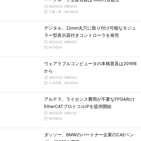
08月02日 19時30分
三島一孝，MONOist
デジタル、22mm丸穴に取り付け可能なモジュ
ラー型表示器付きコントローラを発売
08月02日 15時00分
MONOist
ウェアラブルコンピュータの本格普及は2016年
から
08月02日 14時02分
八木沢篤，MONOist
アルテラ、ライセンス費用が不要なFPGA向け
EtherCATプロトコルIPを提供開始
08月02日 12時21分
MONOist
ダッソー、BMWのパートナー企業のCAEベン