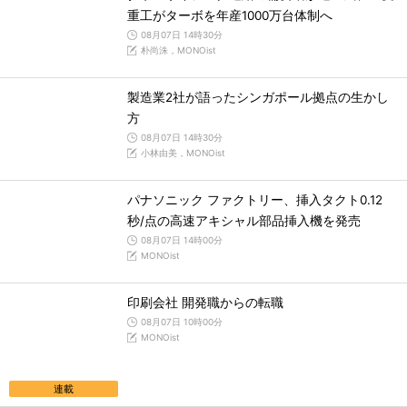
重工がターボを年産1000万台体制へ
08月07日 14時30分
朴尚洙，MONOist
製造業2社が語ったシンガポール拠点の生かし
方
08月07日 14時30分
小林由美，MONOist
パナソニック ファクトリー、挿入タクト0.12
秒/点の高速アキシャル部品挿入機を発売
08月07日 14時00分
MONOist
印刷会社 開発職からの転職
08月07日 10時00分
MONOist
連載