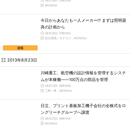
08月26日 13時25分
MONOist
今日からあなたも一人メーカー!? まずは照明器
具の計画から
08月26日 11時00分
佐久間茂／キテラス，MONOist
連載
2013年8月23日
川崎重工、航空機の設計情報を管理するシステ
ムが本稼働――100万点の部品を管理
08月23日 18時30分
三島一孝，MONOist
日立、プリント基板加工機子会社の全株式をロ
ングリーチグループへ譲渡
08月23日 16時10分
MONOist