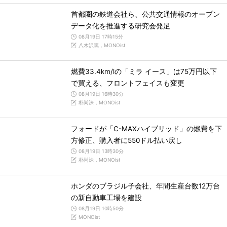
首都圏の鉄道会社ら、公共交通情報のオープン
データ化を推進する研究会発足
08月19日 17時15分
八木沢篤，MONOist
燃費33.4km/lの「ミラ イース」は75万円以下
で買える、フロントフェイスも変更
08月19日 16時30分
朴尚洙，MONOist
フォードが「C-MAXハイブリッド」の燃費を下
方修正、購入者に550ドル払い戻し
08月19日 13時30分
朴尚洙，MONOist
ホンダのブラジル子会社、年間生産台数12万台
の新自動車工場を建設
08月19日 10時50分
MONOist