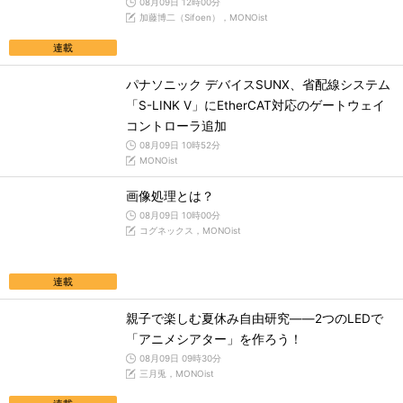
08月09日 12時00分
加藤博二（Sifoen），MONOist
連載
パナソニック デバイスSUNX、省配線システム
「S-LINK V」にEtherCAT対応のゲートウェイ
コントローラ追加
08月09日 10時52分
MONOist
画像処理とは？
08月09日 10時00分
コグネックス，MONOist
連載
親子で楽しむ夏休み自由研究――2つのLEDで
「アニメシアター」を作ろう！
08月09日 09時30分
三月兎，MONOist