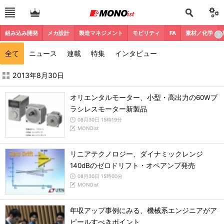
組み込み開発
メカ設計
製造マネジメント
モビリティ
FA
素材／化学
全て
ニュース
連載
特集
インタビュー
2013年8月の記事一覧 - MONOist
2013年8月30日
オリエンタルモーター、小型・高出力の60Wブ
ラシレスモーター新製品
08月30日 15時19分
MONOist
リニアテクノロジー、ダイナミックレンジ
140dBのゼロドリフト・オペアンプ発売
08月30日 15時00分
MONOist
年収アップ事例にみる、機械系エンジニアがア
ピールすべきポイント