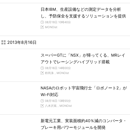
日本IBM、生産設備などの測定データを分析
し、予防保全を支援するソリューションを提供
08月19日 10時40分
MONOist
2013年8月16日
スーパーGTに「NSX」が帰ってくる、MRレイ
アウトでレーシングハイブリッド搭載
08月16日 14時00分
朴尚洙，MONOist
NASAのロボット宇宙飛行士「ロボノート2」が
Wi-Fi対応
08月16日 13時55分
八木沢篤，MONOist
新電元工業、実装面積約40％減のコンバータ・
ブレーキ用パワーモジュールを開発