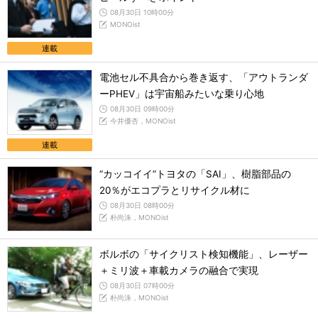
08月30日 10時00分
MONOist
連載
電池セル不具合から巻き返す、「アウトランダ
ーPHEV」は宇宙船みたいな乗り心地
08月30日 09時00分
今井優杏，MONOist
連載
“カッコイイ”トヨタの「SAI」、樹脂部品の
20％がエコプラとリサイクル材に
08月30日 08時00分
朴尚洙，MONOist
ボルボの「サイクリスト検知機能」、レーザー
＋ミリ波＋車載カメラの融合で実現
08月30日 07時00分
朴尚洙，MONOist