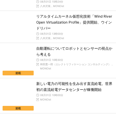
08月01日 15時24分
八木沢篤，MONOist
リアルタイムカーネル仮想化技術「Wind River
Open Virtualization Profile」提供開始、ウイン
ドリバー
08月01日 13時00分
八木沢篤，MONOist
自動運転についてロボットとセンサーの視点か
ら考える
08月01日 10時30分
和田憲一郎（エレクトリフィケーション コンサルティング），
MONOist
連載
新しい電力の可能性を生み出す直流給電。世界
初の直流給電データセンターが稼働開始
08月01日 10時00分
MONOist
連載