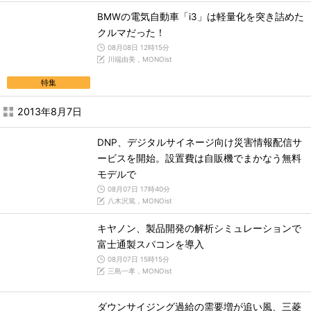
BMWの電気自動車「i3」は軽量化を突き詰めた
クルマだった！
08月08日 12時15分
川端由美，MONOist
特集
2013年8月7日
DNP、デジタルサイネージ向け災害情報配信サ
ービスを開始。設置費は自販機でまかなう無料
モデルで
08月07日 17時40分
八木沢篤，MONOist
キヤノン、製品開発の解析シミュレーションで
富士通製スパコンを導入
08月07日 15時15分
三島一孝，MONOist
ダウンサイジング過給の需要増が追い風、三菱