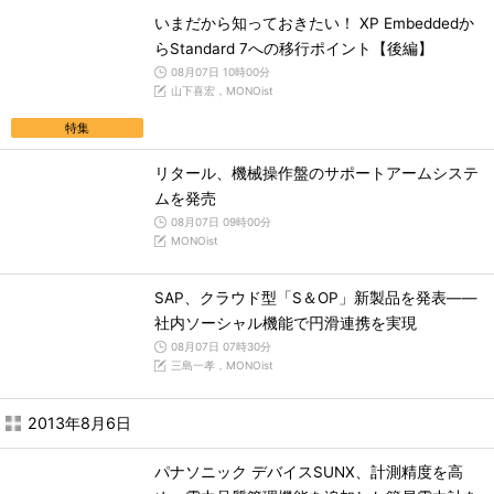
いまだから知っておきたい！ XP Embeddedか
らStandard 7への移行ポイント【後編】
08月07日 10時00分
山下喜宏，MONOist
特集
リタール、機械操作盤のサポートアームシステ
ムを発売
08月07日 09時00分
MONOist
SAP、クラウド型「S＆OP」新製品を発表――
社内ソーシャル機能で円滑連携を実現
08月07日 07時30分
三島一孝，MONOist
2013年8月6日
パナソニック デバイスSUNX、計測精度を高