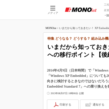
工
産
メディア
脱
つながる技術
AI×技術
MONOist
>
いまだから知っておきたい！ XP Embeddedか
つながる工場
AI×設備
つながるサービ
Physical
特集 どうなる？ どうする？ 組み込み機器向
いまだから知っておきたい！ 
への移行ポイント【後
2014年4月9日（日本時間）で「Wind
「Windows XP Embedded」に
向きに検討するときなのではないだろうか。本特集
Embedded Standard 7」への
2013年08月07日 10時00分 公開
印刷する
通知する