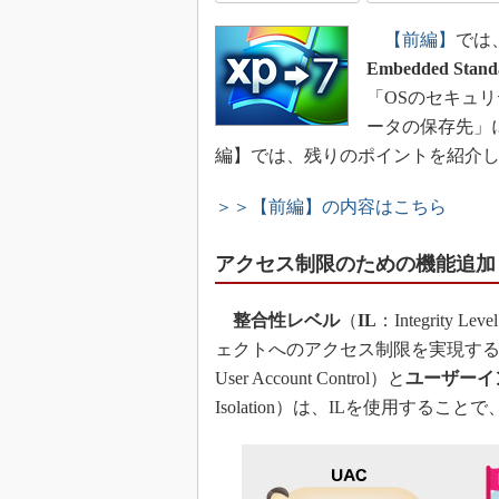
【前編】
では
Embedded Stand
「OSのセキュ
ータの保存先」
編】では、残りのポイントを紹介
＞＞【前編】の内容はこちら
アクセス制限のための機能追加（I
整合性レベル
（
IL
：Integri
ェクトへのアクセス制限を実現す
User Account Control）と
ユーザーイ
Isolation）は、ILを使用する