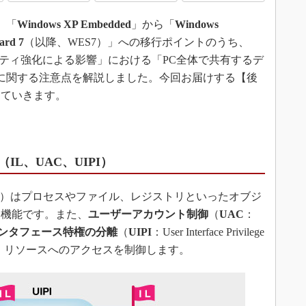
3Dプリンタ
産業オープンネット展
、「
Windows XP Embedded
」から「
Windows
デジタルツインとCAE
ard 7
（以降、WES7）」への移行ポイントのうち、
S＆OP
リティ強化による影響」における「PC全体で共有するデ
インダストリー4.0
に関する注意点を解説しました。今回お届けする【後
イノベーション
していきます。
製造業ビッグデータ
メイドインジャパン
植物工場
L、UAC、UIPI）
知財マネジメント
海外生産
ty Level）はプロセスやファイル、レジストリといったオブジ
る機能です。また、
ユーザーアカウント制御
（
UAC
：
グローバル設計・開発
ンタフェース特権の分離
（
UIPI
：User Interface Privilege
制御セキュリティ
ことで、リソースへのアクセスを制御します。
新型コロナへの対応