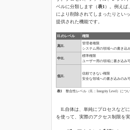
ベルに分類します（
表1
）。例えば
により削除されてしまったりとい
提供された機能です。
ILのレベル
権限
管理者権限
高IL
システム用の領域への書き込
標準権限
中IL
ユーザー用の領域に書き込み
信頼できない権限
低IL
安全な領域への書き込みのみ
表1
整合性レベル（IL：Integrity Level）につ
IL自体は、単純にプロセスなどに
を使って、実際のアクセス制限を実現