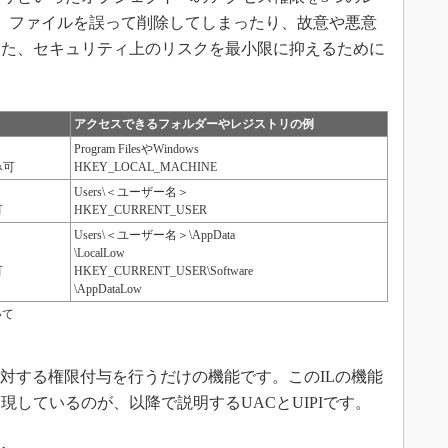
、ファイルを誤って削除してしまったり、故意や悪意
った、セキュリティ上のリスクを最小限に抑えるために
アクセスできるフォルダーやレジストリの例
Program FilesやWindows
み可
HKEY_LOCAL_MACHINE
Users\＜ユーザー名＞
可
HKEY_CURRENT_USER
Users\＜ユーザー名＞\AppData
\LocalLow
可
HKEY_CURRENT_USER\Software
\AppDataLow
いて
対する権限付与を行うだけの機能です。このILの機能
しているのが、以降で説明するUACとUIPIです。