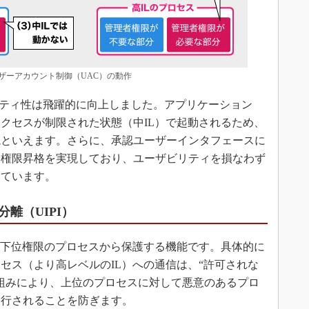
ーアカウント制御（UAC）の動作
リティ性は飛躍的に向上しました。アプリケーション
クセスが制限された状態（中IL）で起動されるため、
境といえます。さらに、承認ユーザーインタフェースに
な権限昇格を実現しており、ユーザビリティを損なわず
しています。
離（UIPI）
を下位権限のプロセスから保護する機能です。具体的に
セス（より高レベルのIL）への通信は、“許可されな
組みにより、上位のプロセスに対して悪意のあるプロ
実行されることを防ぎます。