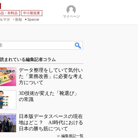
薬品・衣料品
中小製造業
マイページ
ルマガ
告知
Special
読まれている編集記者コラム
データ整理をしていて気付い
た「業務改善」に必要な考え
方について
3D技術が変えた「靴選び」
の常識
日本版データスペースの現在
地はどこ？ AI時代における
日本の勝ち筋について
≫
編集後記一覧