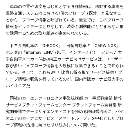
車両の位置や速度をはじめとする各種情報は、移動する車両を
道路交通システム内における1個のプローブ（探針）と見なすこ
とから、プローブ情報と呼ばれている。最近では、このプローブ
情報をビッグデータと見なして、渋滞予測機能にとどまらない形
で活用するための取り組みが進められている。
トヨタ自動車の「G-BOOK」、日産自動車の「CARWINGS」、
ホンダの「internavi LINC（以下、インターナビ）」といった大
手自動車メーカー3社の純正カーナビ向けサービスは、ユーザー
数が多い（＝プローブ情報を大規模に収集できる）ことで知られ
ている。そして、これら3社と比肩し得る形でサービス提供とプ
ローブ情報の収集を行っているのが、国内市販カーナビ最大手の
パイオニアだ。
同社のカーエレクトロニクス事業統括部 カー事業戦略部 情報
サービスプラットフォームセンター プラットフォーム開発部 研
究開発課でデータサイエンティストを務める鎌田喬浩氏に、パイ
オニアのカーナビサービス「スマートループ」を中心としたプロ
ーブ情報の活用に向けた取り組みについて聞いた。