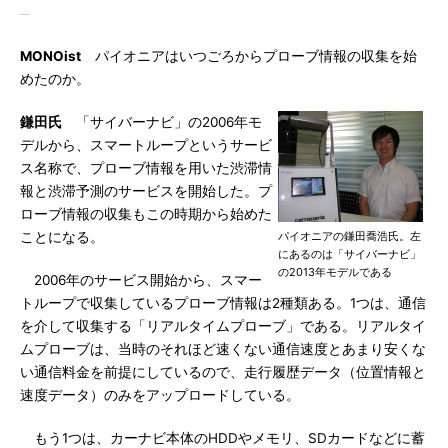
MONOist
パイオニアはいつごろからプローブ情報の収集を始
めたのか。
鎌田氏
「サイバーナビ」の2006年モ
デルから、スマートループというサービ
ス名称で、プローブ情報を用いた渋滞情
報と渋滞予測のサービスを開始した。プ
ローブ情報の収集もこの時期から始めた
ことになる。
パイオニアの鎌田喬浩氏。左
にあるのは「サイバーナビ」
の2013年モデルである
2006年のサービス開始から、スマー
トループで収集しているプローブ情報は2種類ある。1つは、通信
を介して収集する「リアルタイムプローブ」である。リアルタイ
ムプローブは、当時のそれほど速くない通信速度とあまり安くな
い通信料金を前提にしているので、走行履歴データ（位置情報と
速度データ）のみをアップロードしている。
もう1つは、カーナビ本体のHDDやメモリ、SDカードなどに蓄