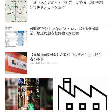
「取りあえずボルトで固定」は禁物 締結部設
計で押さえるべき基本
AI関連“だけじゃない”オムロンの制御機器事
業、地道な顧客基盤強化が結実
【見城徹×藤田晋】AI時代でも変わらない経営
者の本質
PR(FINCHI on GOETHE)