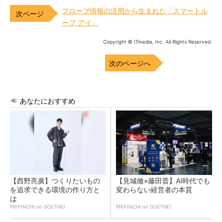
プローブ情報の活用から生まれた「スマートル
ープ アイ」
Copyright © ITmedia, Inc. All Rights Reserved.
次のページへ
あなたにおすすめ
【西野亮廣】つくりたいもの
【見城徹×藤田晋】AI時代でも
を追求できる環境の作り方と
変わらない経営者の本質
は
PR(FINCHI on GOETHE)
PR(FINCHI on GOETHE)