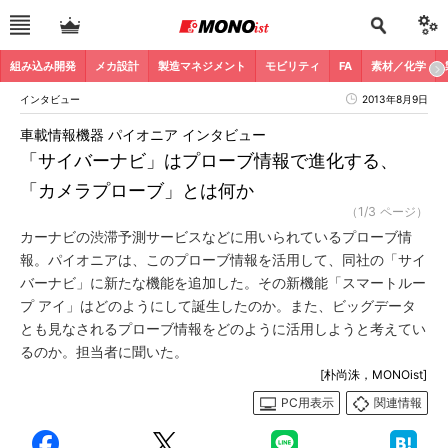
組み込み開発
メカ設計
製造マネジメント
モビリティ
FA
素材／化学
インタビュー
2013年8月9日
車載情報機器 パイオニア インタビュー
「サイバーナビ」はプローブ情報で進化する、
「カメラプローブ」とは何か
（1/3 ページ）
カーナビの渋滞予測サービスなどに用いられているプローブ情
報。パイオニアは、このプローブ情報を活用して、同社の「サイ
バーナビ」に新たな機能を追加した。その新機能「スマートルー
プ アイ」はどのようにして誕生したのか。また、ビッグデータ
とも見なされるプローブ情報をどのように活用しようと考えてい
るのか。担当者に聞いた。
[朴尚洙，MONOist]
PC用表示
関連情報