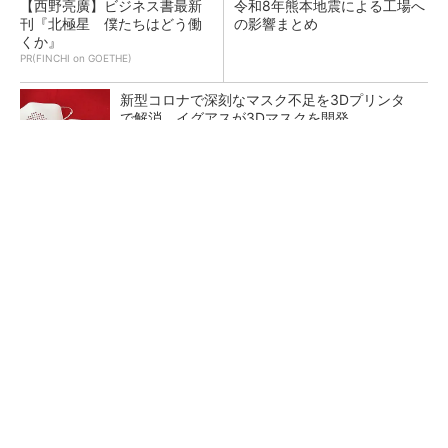
【西野亮廣】ビジネス書最新
令和8年熊本地震による工場へ
刊『北極星 僕たちはどう働
の影響まとめ
くか』
PR(FINCHI on GOETHE)
新型コロナで深刻なマスク不足を3Dプリンタ
で解消、イグアスが3Dマスクを開発
【レベル14】生成AIを味方に、3D CADを使い
こなそう！
狭小な駐車場に、シャープがポールカメラ式製
品発表 市場シェア10％目指す