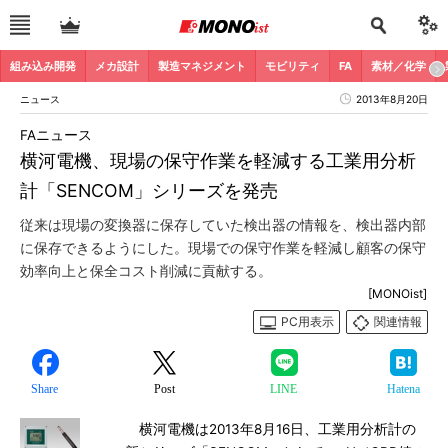
組み込み開発
メカ設計
製造マネジメント
モビリティ
FA
素材／化学
ニュース
2013年8月20日
FAニュース
横河電機、現場の保守作業を軽減する工業用分析
計「SENCOM」シリーズを発売
従来は現場の変換器に保存していた検出器の情報を、検出器内部
に保存できるようにした。現場での保守作業を軽減し顧客の保守
効率向上と保全コスト削減に貢献する。
[MONOist]
PC用表示
関連情報
Share
Post
LINE
Hatena
横河電機は2013年8月16日、工業用分析計の