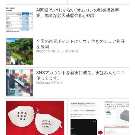
AI関連“だけじゃない”オムロンの制御機器事
業、地道な顧客基盤強化が結実
全国の絶景ポイントにサウナ付きのシェア別荘
を展開
PR(COCO VILLA on GOETHE)
SNSアカウントを着実に成長。実はみんなココ
使ってます。
PR(Dreaw合同会社)