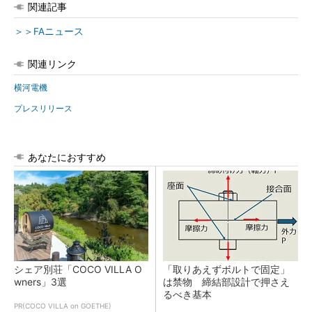
関連記事
＞＞FAニュース
関連リンク
横河電機
プレスリリース
あなたにおすすめ
シェア別荘「COCO VILLA O
「取りあえずボルトで固定」
wners」3選
は禁物 締結部設計で押さえ
るべき基本
PR(COCO VILLA on GOETHE)