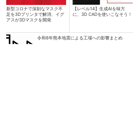
新型コロナで深刻なマスク不
【レベル14】生成AIを味方
足を3Dプリンタで解消、イグ
に、3D CADを使いこなそう！
アスが3Dマスクを開発
令和8年熊本地震による工場への影響まとめ
SNSアカウントを着実に成長。実はみんなココ
使ってます。
PR(Dreaw合同会社)
狭小な駐車場に、シャープがポールカメラ式製
品発表 市場シェア10％目指す