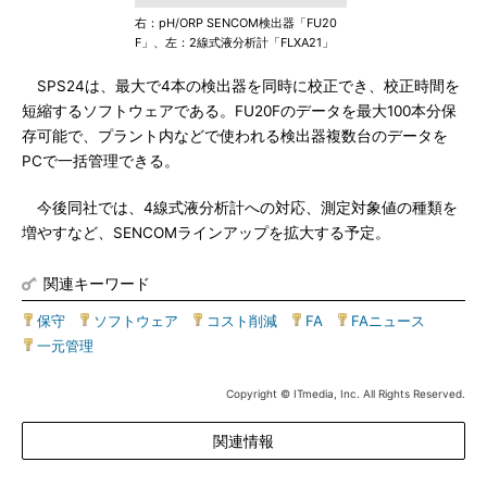
右：pH/ORP SENCOM検出器「FU20
F」、左：2線式液分析計「FLXA21」
SPS24は、最大で4本の検出器を同時に校正でき、校正時間を
短縮するソフトウェアである。FU20Fのデータを最大100本分保
存可能で、プラント内などで使われる検出器複数台のデータを
PCで一括管理できる。
今後同社では、4線式液分析計への対応、測定対象値の種類を
増やすなど、SENCOMラインアップを拡大する予定。
関連キーワード
保守
|
ソフトウェア
|
コスト削減
|
FA
|
FAニュース
|
一元管理
Copyright © ITmedia, Inc. All Rights Reserved.
関連情報