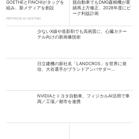
GOETHEとFINCHIがタッグを
脱自動車でもDMG森精機が業
組み、新メディアを創設
績再上方修正、2028年度にピ
ーク利益計画
PR(FINCHI on GOETHE)
少ないX線や造影剤でも高画質に、心臓カテー
テル向けの新画像技術
日立建機の新社名「LANDCROS」を世界に発
信、大谷選手がブランドアンバサダー...
NVIDIAとトヨタ自動車、フィジカルAI活用で車
両／工場／都市を連携