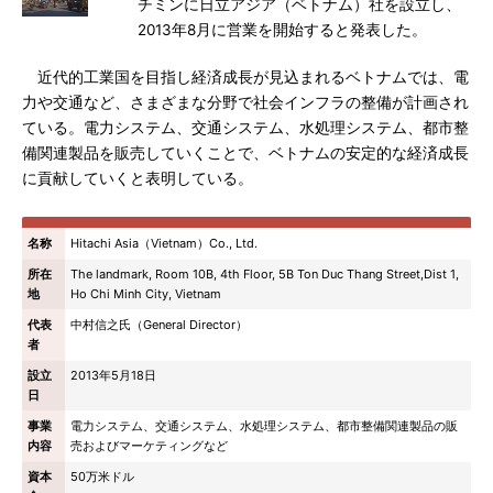
チミンに日立アジア（ベトナム）社を設立し、
2013年8月に営業を開始すると発表した。
近代的工業国を目指し経済成長が見込まれるベトナムでは、電
力や交通など、さまざまな分野で社会インフラの整備が計画され
ている。電力システム、交通システム、水処理システム、都市整
備関連製品を販売していくことで、ベトナムの安定的な経済成長
に貢献していくと表明している。
名称
Hitachi Asia（Vietnam）Co., Ltd.
所在
The landmark, Room 10B, 4th Floor, 5B Ton Duc Thang Street,Dist 1,
地
Ho Chi Minh City, Vietnam
代表
中村信之氏（General Director）
者
設立
2013年5月18日
日
事業
電力システム、交通システム、水処理システム、都市整備関連製品の販
内容
売およびマーケティングなど
資本
50万米ドル