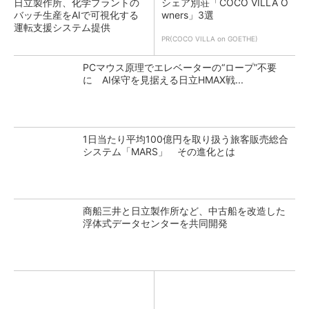
日立製作所、化学プラントの
シェア別荘「COCO VILLA O
バッチ生産をAIで可視化する
wners」3選
運転支援システム提供
PR(COCO VILLA on GOETHE)
PCマウス原理でエレベーターの“ロープ”不要
に AI保守を見据える日立HMAX戦...
1日当たり平均100億円を取り扱う旅客販売総合
システム「MARS」 その進化とは
商船三井と日立製作所など、中古船を改造した
浮体式データセンターを共同開発