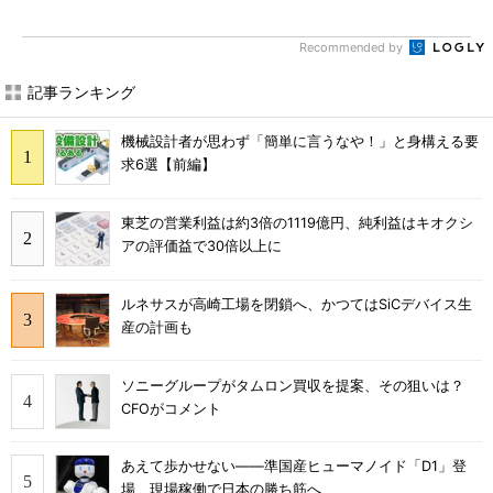
Recommended by
記事ランキング
機械設計者が思わず「簡単に言うなや！」と身構える要
求6選【前編】
東芝の営業利益は約3倍の1119億円、純利益はキオクシ
アの評価益で30倍以上に
ルネサスが高崎工場を閉鎖へ、かつてはSiCデバイス生
産の計画も
ソニーグループがタムロン買収を提案、その狙いは？
CFOがコメント
あえて歩かせない――準国産ヒューマノイド「D1」登
場、現場稼働で日本の勝ち筋へ