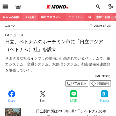
組み込み開発
メカ設計
製造マネジメント
モビリティ
FA
素材／化学
ニュース
2013年8月9日
FAニュース
日立、ベトナムのホーチミン市に「日立アジア
（ベトナム）社」を設立
さまざまな社会インフラの整備が計画されているベトナムで、電
力システム、交通システム、水処理システム、都市整備関連製品
を販売していく。
[MONOist]
PC用表示
関連情報
Share
Post
LINE
Hatena
日立製作所は2013年8月5日、ベトナムのホー