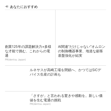
あなたにおすすめ
創業125年の課題解決力×多様
AI関連“だけじゃない”オムロン
な才能で挑む、これからの電
の制御機器事業、地道な顧客
通
基盤強化が結実
PR(dentsu Japan)
ルネサスが高崎工場を閉鎖へ、かつてはSiCデ
バイス生産の計画も
「さすが」と言われる驚きや感動を。新しい価
値を生む電通の挑戦
PR(dentsu Japan)