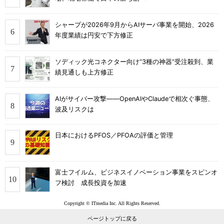
シャープが2026年9月からAIサーバ事業を開始、2026
年度業績は円安で下方修正
ソディック光コネクター向け“3種の神器”受注殺到、業
績見通しも上方修正
AIがサイバー攻撃――OpenAIやClaudeで相次ぐ事態、
波及リスクは
日本におけるPFOS／PFOAの評価と管理
富士フイルム、ビジネスイノベーション事業をスピンオ
フ検討 成長投資を加速
Copyright © ITmedia Inc. All Rights Reserved.
ページトップに戻る