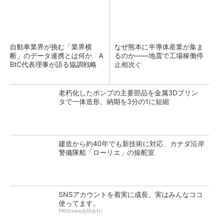
自動車業界が挑む「業界横
なぜ熊本に半導体産業が集ま
断」のデータ連携とは何か A
るのか――地震で工場稼働停
BtC代表理事が語る協調戦略
止相次ぐ
老朽化したポンプの主要部品を金属3Dプリン
タで一体造形、納期を3分の1に短縮
建造から約40年でも新技術に対応、カナダ沿岸
警備隊船「ローリエ」の操舵室
SNSアカウントを着実に成長。実はみんなココ
使ってます。
PR(Dreaw合同会社)