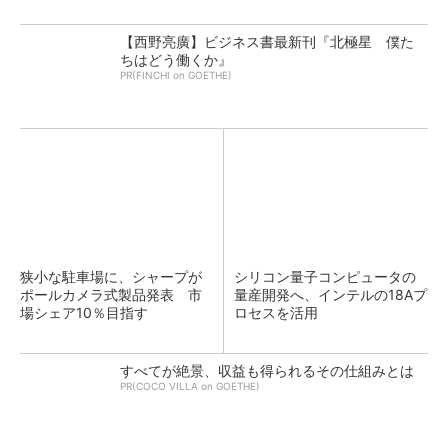
【西野亮廣】ビジネス書最新刊『北極星 僕た
ちはどう働くか』
PR(FINCHI on GOETHE)
狭小な駐車場に、シャープが
シリコン量子コンピュータの
ポールカメラ式製品発表 市
量産開発へ、インテルの18Aプ
場シェア10％目指す
ロセスを活用
すべてが絶景、収益も得られるその仕組みとは
PR(COCO VILLA on GOETHE)