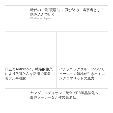
時代の「最"現場"」に飛び込み、当事者として
踏み込んでいく
PR(dentsu Japan)
日立とAnthropic、戦略的協業
パナソニックグループのソリ
により先進的AIを活用で事業
ューション領域が引き出すコ
モデルを強化
ングロマリットの底力
ヤマダ、エディオン「統合でPB製品強化へ」
白物メーカー脅かす製販逆転