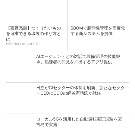
【西野亮廣】つくりたいもの
SBOMで脆弱性管理を高度化
を追求できる環境の作り方と
する新システムを提供
は
PR(FINCHI on GOETHE)
AIエージェントとの対話で設備管理の技能継
承、熟練者の知見を抽出するアプリ提供
日立がCIセクターの体制を刷新、新たなセクタ
ーCEOにCOOの網谷憲晴氏が就任
ローカル5Gを活用した自動運転実証試験を宮
古島で実施