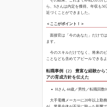
その結果、これまで即戦力の方し
ら、Sさんは内定を獲得。年収も5
近づくことができました。
＜ここがポイント！＞
面接官は「今のあなた」だけでは
ます。
今のスキルだけでなく、将来のビ
ことなども含めてアピールできる
転職事例（2） 豊富な経験か
アの育成方針を伝えた
Hさん 44歳／男性／転職回
大手電機メーカーに20年以上勤務
が、業界全体が不況に陥った影響