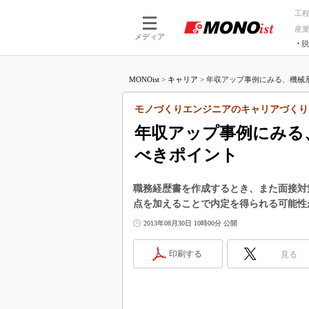
工
産
メディア
脱
つながる技術
AI×技術
MONOist
>
キャリア
>
年収アップ事例にみる、機械系
つながる工場
AI×設備
つながるサービ
Physical
モノづくりエンジニアのキャリアづくり
年収アップ事例にみる
べきポイント
職務経歴書を作成するとき、また面接対
点を加えることで内定を得られる可能性
2013年08月30日 10時00分 公開
印刷する
見る