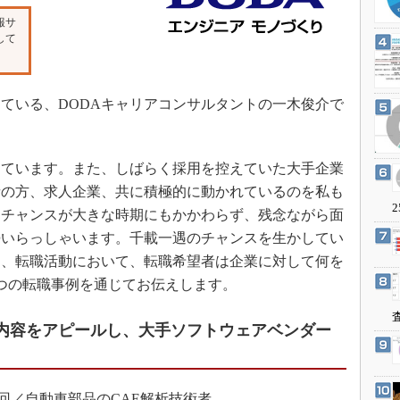
3Dプリンタ
産業オープンネット展
報サ
デジタルツインとCAE
して
S＆OP
インダストリー4.0
ている、DODAキャリアコンサルタントの一木俊介で
イノベーション
製造業ビッグデータ
ています。また、しばらく採用を控えていた大手企業
メイドインジャパン
者の方、求人企業、共に積極的に動かれているのを私も
植物工場
2
、チャンスが大きな時期にもかかわらず、残念ながら面
知財マネジメント
勢いらっしゃいます。千載一遇のチャンスを生かしてい
海外生産
は、転職活動において、転職希望者は企業に対して何を
グローバル設計・開発
つの転職事例を通じてお伝えします。
制御セキュリティ
究内容をアピールし、大手ソフトウェアベンダー
新型コロナへの対応
0回／自動車部品のCAE解析技術者