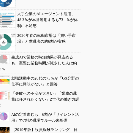
大手企業のAIエージェント活用、
48.3％が本番運用するも73.1％が体
制に不足感
2026年春の転職市場は「買い手市
場」と求職者の約6割が実感
生成AIで業務の時短効果が見込める
も、実際に業務時間が減少した人は約
5％
就職活動中の20代の75％が「GX分野の
仕事に興味がない」と回答
「失敗への不安が大きい」「業務の裁
量は任されたくない」Z世代の働き方調
査
AIの定着進むも、6割が「サイレント活
用」で7割の職場でルール未整備
【2019年版】役員報酬ランキング―日