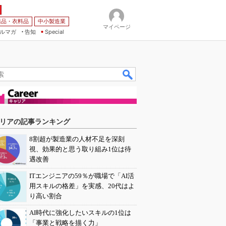
薬品・衣料品
中小製造業
マイページ
ルマガ
告知
Special
リアの記事ランキング
8割超が製造業の人材不足を深刻
視、効果的と思う取り組み1位は待
遇改善
ITエンジニアの59％が職場で「AI活
用スキルの格差」を実感、20代はよ
り高い割合
AI時代に強化したいスキルの1位は
「事業と戦略を描く力」