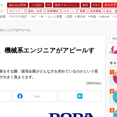
程別：
組み込み開発
メカ設計
製造マネジメント
物流
R＆D
キャリア
FA
業別：
モビリティ
素材／化学
医療機器
ロボット
電機
産業機械
食品・
炭素
サステナ設計
エッジ逆襲
品質
展示会
特集
メ
IoT
AI
ebook
伝承
組み込み開発
CEATEC
読者調査まとめ
編集後記
エンジニアがアピール...
JIMTOF
保全
メカ設計
つながるクルマ
組込み/エッジ コンピューティング
ス
 AI
製造マネジメント
5G
展＆IoT/5Gソリューション展
VR／AR
FA
、機械系エンジニアがアピールす
IIFES
モビリティ
フィールドサービス
国際ロボット展
素材／化学
FPGA
キャ
ジャパンモビリティショー
組み込み画像技術
策をする際、採用企業がどんな方を求めているのかという視
TECHNO-FRONTIER
が大きく高まります。
組み込みモデリング
人テク展
[
MONOist
]
Windows Embedded
スマート工場EXPO
車載ソフト開発
Share
EdgeTech+
ISO26262
日本ものづくりワールド
無償設計ツール
AUTOMOTIVE WORLD