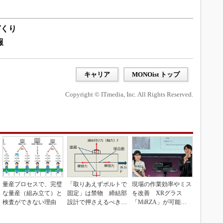
づくり
報
キャリア
MONOist トップ
Copyright © ITmedia, Inc. All Rights Reserved.
量産プロセスで、完璧
「取りあえずボルトで
現場の作業効率やミス
な量産（組み立て）と
固定」は禁物 締結部
を改善 XRグラス
検査ができない理由
設計で押さえるべき基
「MiRZA」が可能に
本
するピッキングDX
の...