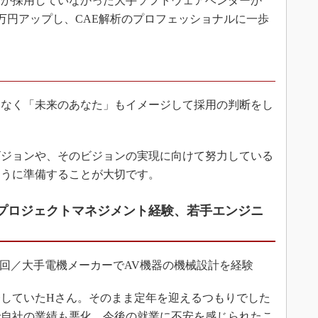
か採用していなかった大手ソフトウェアベンダーか
0万円アップし、CAE解析のプロフェッショナルに一歩
なく「未来のあなた」もイメージして採用の判断をし
ジョンや、そのビジョンの実現に向けて努力している
ように準備することが大切です。
らプロジェクトマネジメント経験、若手エンジニ
数0回／大手電機メーカーでAV機器の機械設計を経験
していたHさん。そのまま定年を迎えるつもりでした
で自社の業績も悪化、今後の就業に不安を感じられたこ