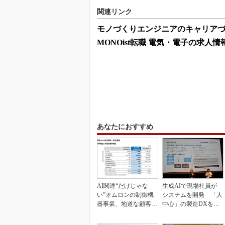
関連リンク
モノづくりエンジニアのキャリア
MONOist転職 電気・電子の求人情
あなたにおすすめ
AI関連“だけじゃな
生成AIで現場社員が
い”オムロンの制御機
システムを開発 「人
器事業、地道な顧客基
中心」の製造DXを自
盤強化が結実
走させた3社の方法