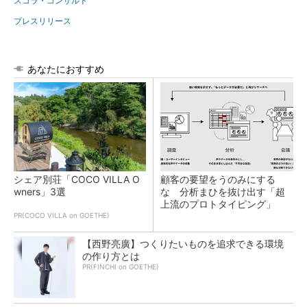
スコラ・コンサルト
プレスリリース
あなたにおすすめ
シェア別荘「COCO VILLA O
顧客の要望をうのみにする
wners」3選
な 分析まひを抜け出す「超
上流のプロトタイピング」
PR(COCO VILLA on GOETHE)
【西野亮廣】つくりたいものを追求できる環境
の作り方とは
PR(FINCHI on GOETHE)