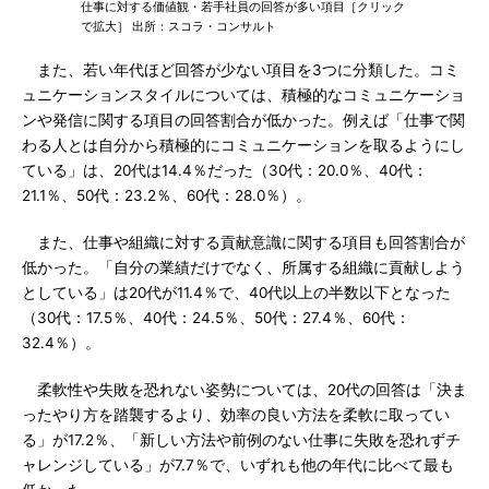
仕事に対する価値観・若手社員の回答が多い項目［クリック
で拡大］ 出所：スコラ・コンサルト
また、若い年代ほど回答が少ない項目を3つに分類した。コミ
ュニケーションスタイルについては、積極的なコミュニケーショ
ンや発信に関する項目の回答割合が低かった。例えば「仕事で関
わる人とは自分から積極的にコミュニケーションを取るようにし
ている」は、20代は14.4％だった（30代：20.0％、40代：
21.1％、50代：23.2％、60代：28.0％）。
また、仕事や組織に対する貢献意識に関する項目も回答割合が
低かった。「自分の業績だけでなく、所属する組織に貢献しよう
としている」は20代が11.4％で、40代以上の半数以下となった
（30代：17.5％、40代：24.5％、50代：27.4％、60代：
32.4％）。
柔軟性や失敗を恐れない姿勢については、20代の回答は「決ま
ったやり方を踏襲するより、効率の良い方法を柔軟に取ってい
る」が17.2％、「新しい方法や前例のない仕事に失敗を恐れずチ
ャレンジしている」が7.7％で、いずれも他の年代に比べて最も