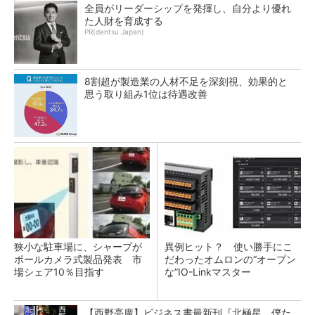
全員がリーダーシップを発揮し、自分より優れ
た人財を育成する
PR(dentsu Japan)
8割超が製造業の人材不足を深刻視、効果的と
思う取り組み1位は待遇改善
狭小な駐車場に、シャープが
異例ヒット？ 使い勝手にこ
ポールカメラ式製品発表 市
だわったオムロンの“オープン
場シェア10％目指す
な”IO-Linkマスター
【西野亮廣】ビジネス書最新刊『北極星 僕た