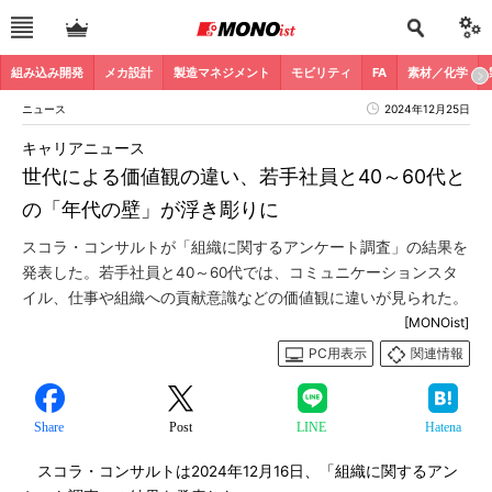
組み込み開発
メカ設計
製造マネジメント
モビリティ
FA
素材／化学
ニュース
2024年12月25日
キャリアニュース
世代による価値観の違い、若手社員と40～60代と
の「年代の壁」が浮き彫りに
スコラ・コンサルトが「組織に関するアンケート調査」の結果を
発表した。若手社員と40～60代では、コミュニケーションスタ
イル、仕事や組織への貢献意識などの価値観に違いが見られた。
[MONOist]
PC用表示
関連情報
Share
Post
LINE
Hatena
スコラ・コンサルトは2024年12月16日、「組織に関するアン