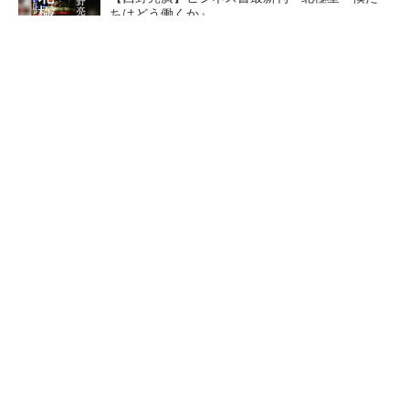
ちはどう働くか』
PR(FINCHI on GOETHE)
デクセリアルズが東京オフィスを改修したワ
ケ、本社機能を2拠点に
AI関連“だけじゃない”オムロンの制御機器事
業、地道な顧客基盤強化が結実
ソニーグループがタムロン買
全員がリーダーシップを発揮