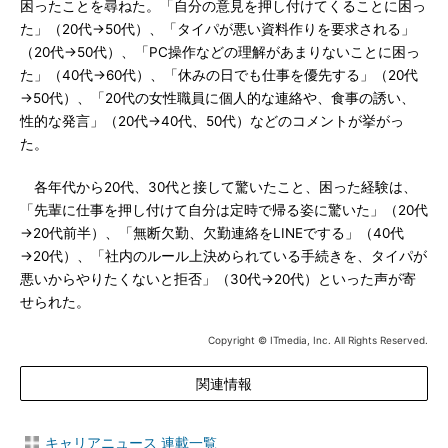
困ったことを尋ねた。「自分の意見を押し付けてくることに困っ
た」（20代→50代）、「タイパが悪い資料作りを要求される」
（20代→50代）、「PC操作などの理解があまりないことに困っ
た」（40代→60代）、「休みの日でも仕事を優先する」（20代
→50代）、「20代の女性職員に個人的な連絡や、食事の誘い、
性的な発言」（20代→40代、50代）などのコメントが挙がっ
た。
各年代から20代、30代と接して驚いたこと、困った経験は、
「先輩に仕事を押し付けて自分は定時で帰る姿に驚いた」（20代
→20代前半）、「無断欠勤、欠勤連絡をLINEでする」（40代
→20代）、「社内のルール上決められている手続きを、タイパが
悪いからやりたくないと拒否」（30代→20代）といった声が寄
せられた。
Copyright © ITmedia, Inc. All Rights Reserved.
関連情報
キャリアニュース 連載一覧