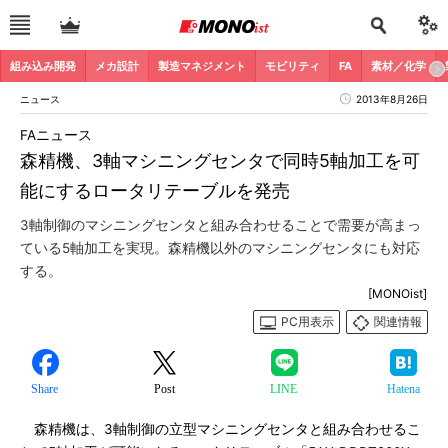
組み込み開発
メカ設計
製造マネジメント
モビリティ
FA
素材／化学
ニュース
2013年8月26日
FAニュース
森精機、3軸マシニングセンタで同時5軸加工を可
能にするロータリテーブルを発売
3軸制御のマシニングセンタと組み合わせることで需要が高まっ
ている5軸加工を実現。森精機以外のマシニングセンタにも対応
する。
[MONOist]
PC用表示
関連情報
Share
Post
LINE
Hatena
森精機は、3軸制御の立型マシニングセンタと組み合わせるこ