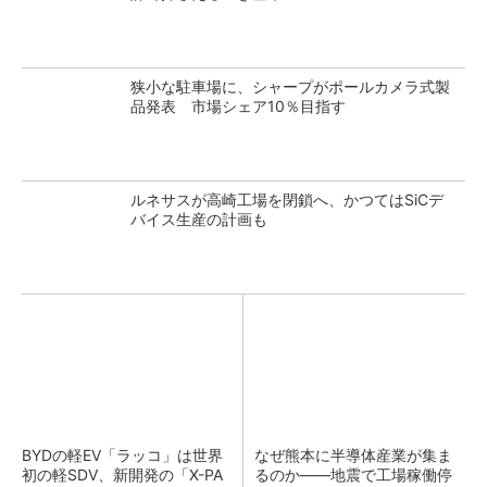
狭小な駐車場に、シャープがポールカメラ式製
品発表 市場シェア10％目指す
ルネサスが高崎工場を閉鎖へ、かつてはSiCデ
バイス生産の計画も
BYDの軽EV「ラッコ」は世界
なぜ熊本に半導体産業が集ま
初の軽SDV、新開発の「X-PA
るのか――地震で工場稼働停