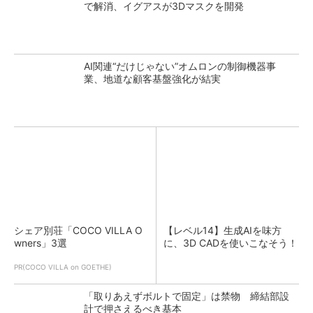
で解消、イグアスが3Dマスクを開発
AI関連“だけじゃない”オムロンの制御機器事
業、地道な顧客基盤強化が結実
シェア別荘「COCO VILLA O
【レベル14】生成AIを味方
wners」3選
に、3D CADを使いこなそう！
PR(COCO VILLA on GOETHE)
「取りあえずボルトで固定」は禁物 締結部設
計で押さえるべき基本