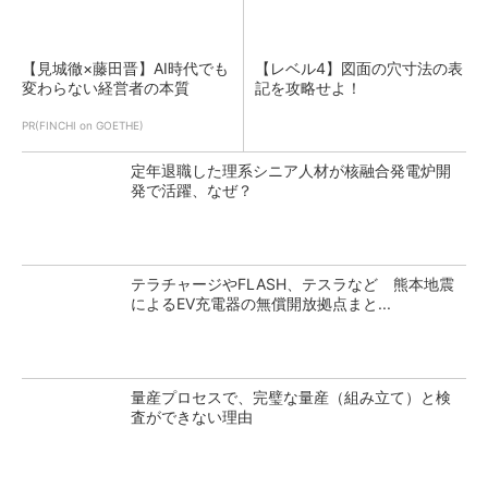
【見城徹×藤田晋】AI時代でも
【レベル4】図面の穴寸法の表
変わらない経営者の本質
記を攻略せよ！
PR(FINCHI on GOETHE)
定年退職した理系シニア人材が核融合発電炉開
発で活躍、なぜ？
テラチャージやFLASH、テスラなど 熊本地震
によるEV充電器の無償開放拠点まと...
量産プロセスで、完璧な量産（組み立て）と検
査ができない理由