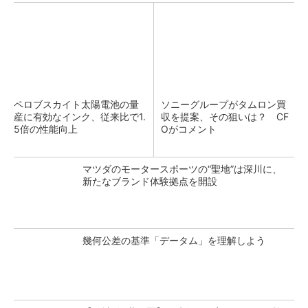
ペロブスカイト太陽電池の量
ソニーグループがタムロン買
産に有効なインク、従来比で1.
収を提案、その狙いは？ CF
5倍の性能向上
Oがコメント
マツダのモータースポーツの“聖地”は深川に、
新たなブランド体験拠点を開設
幾何公差の基準「データム」を理解しよう