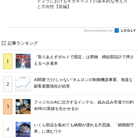
テスラにおけるギガキャストの基本的な考え方
と方向性【前編】
Recommended by
記事ランキング
「取りあえずボルトで固定」は禁物 締結部設計で押さ
えるべき基本
AI関連“だけじゃない”オムロンの制御機器事業、地道な
顧客基盤強化が結実
フィジカルAIに注力するインテル、組み込み市場での約
40年の実績を生かせるか
いくら部品を集めても納期が遅れる不思議、「納期順守
率」に潜むワナ