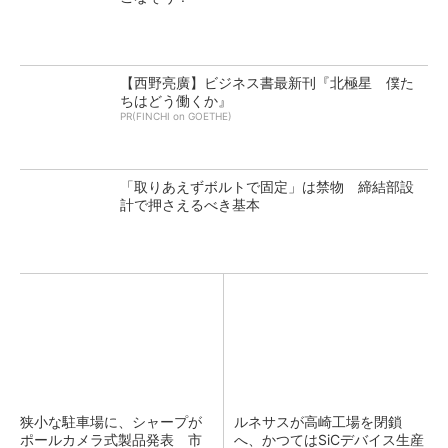
【西野亮廣】ビジネス書最新刊『北極星 僕た
ちはどう働くか』
PR(FINCHI on GOETHE)
「取りあえずボルトで固定」は禁物 締結部設
計で押さえるべき基本
狭小な駐車場に、シャープが
ルネサスが高崎工場を閉鎖
ポールカメラ式製品発表 市
へ、かつてはSiCデバイス生産