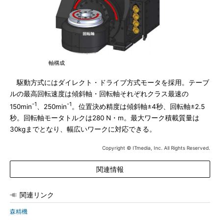
軸構成
駆動方式にはダイレクト・ドライブ方式モータを採用。テーブ
ルの最高回転速度は傾斜軸・回転軸それぞれクラス最速の
-1
-1
150min
、250min
。位置決め精度は傾斜軸±4秒、回転軸±2.5
秒。回転軸モータトルクは280 N・m。最大ワーク積載質量は
30kgまでとなり、幅広いワークに対応できる。
Copyright © ITmedia, Inc. All Rights Reserved.
関連情報
関連リンク
森精機