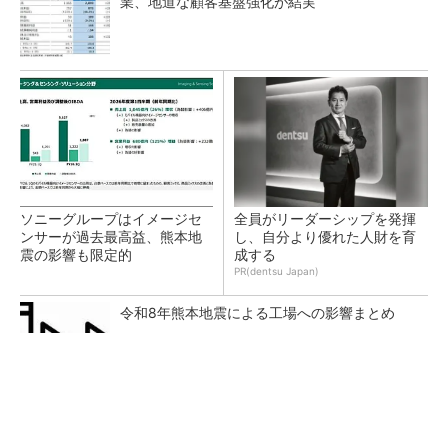
業、地道な顧客基盤強化が結実
ソニーグループはイメージセ
全員がリーダーシップを発揮
ンサーが過去最高益、熊本地
し、自分より優れた人財を育
震の影響も限定的
成する
PR(dentsu Japan)
令和8年熊本地震による工場への影響まとめ
牧野フ、日本産業推進機構の買収提案に応じ
ず 理由に外国籍投資家の存在