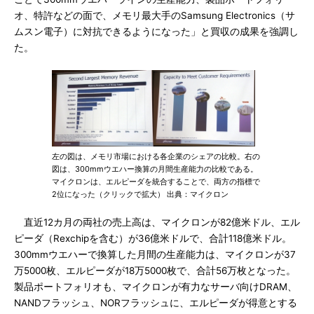
オ、特許などの面で、メモリ最大手のSamsung Electronics（サ
ムスン電子）に対抗できるようになった」と買収の成果を強調し
た。
左の図は、メモリ市場における各企業のシェアの比較。右の
図は、300mmウエハー換算の月間生産能力の比較である。
マイクロンは、エルピーダを統合することで、両方の指標で
2位になった（クリックで拡大） 出典：マイクロン
直近12カ月の両社の売上高は、マイクロンが82億米ドル、エル
ピーダ（Rexchipを含む）が36億米ドルで、合計118億米ドル。
300mmウエハーで換算した月間の生産能力は、マイクロンが37
万5000枚、エルピーダが18万5000枚で、合計56万枚となった。
製品ポートフォリオも、マイクロンが有力なサーバ向けDRAM、
NANDフラッシュ、NORフラッシュに、エルピーダが得意とする