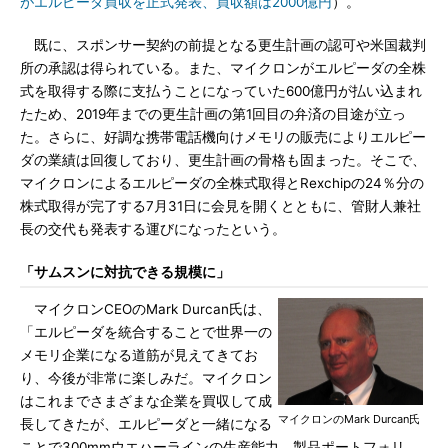
がエルピーダ買収を正式発表、買収額は2000億円
）。
既に、スポンサー契約の前提となる更生計画の認可や米国裁判
所の承認は得られている。また、マイクロンがエルピーダの全株
式を取得する際に支払うことになっていた600億円が払い込まれ
たため、2019年までの更生計画の第1回目の弁済の目途が立っ
た。さらに、好調な携帯電話機向けメモリの販売によりエルピー
ダの業績は回復しており、更生計画の骨格も固まった。そこで、
マイクロンによるエルピーダの全株式取得とRexchipの24％分の
株式取得が完了する7月31日に会見を開くとともに、管財人兼社
長の交代も発表する運びになったという。
「サムスンに対抗できる規模に」
マイクロンCEOのMark Durcan氏は、
「エルピーダを統合することで世界一の
メモリ企業になる道筋が見えてきてお
り、今後が非常に楽しみだ。マイクロン
はこれまでさまざまな企業を買収して成
マイクロンのMark Durcan氏
長してきたが、エルピーダと一緒になる
ことで300mmウエハーラインの生産能力、製品ポートフォリ