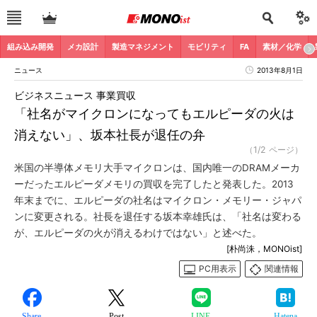
組み込み開発
メカ設計
製造マネジメント
モビリティ
FA
素材／化学
ニュース
2013年8月1日
ビジネスニュース 事業買収
「社名がマイクロンになってもエルピーダの火は
消えない」、坂本社長が退任の弁
（1/2 ページ）
米国の半導体メモリ大手マイクロンは、国内唯一のDRAMメーカ
ーだったエルピーダメモリの買収を完了したと発表した。2013
年末までに、エルピーダの社名はマイクロン・メモリー・ジャパ
ンに変更される。社長を退任する坂本幸雄氏は、「社名は変わる
が、エルピーダの火が消えるわけではない」と述べた。
[朴尚洙，MONOist]
PC用表示
関連情報
Share
Post
LINE
Hatena