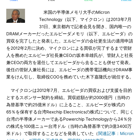
米国の半導体メモリ大手のMicron
Technology（以下、マイクロン）は2013年7月
31日、東京都内で記者会見を開き、国内唯一の
DRAMメーカーだったエルピーダメモリ（以下、エルピーダ）の
買収を完了したと発表した。エルピーダの会社更生法の適用申請
を2012年2月に決め、マイクロンによる買収が完了するまで管財
人を務めたエルピーダ社長兼CEOの坂本幸雄氏が、管財人と社長
兼CEOの両方を退任してエルピーダから去ることも併せて発表。
後任の管財人兼社長には、エルピーダの携帯電話機向けDRAM事
業をけん引し、取締役COOを務めていた木下嘉隆氏が就任する。
マイクロンは2012年7月、エルピーダの買収および支援を目的
とするスポンサー契約を締結。買収総額が約2000億円（当時の
為替基準で約25億米ドル）に上ること、エルピーダが株式の
65％を保有する台湾Rexchip Electronicsの株式について、同じく
台湾の半導体メーカーであるPowerchip Technologyから24％分
の株式を100億ニュー台湾ドル（当時の為替基準で約3億3400万
米ドル）で取得することなどを発表していた（
関連記事：Micron