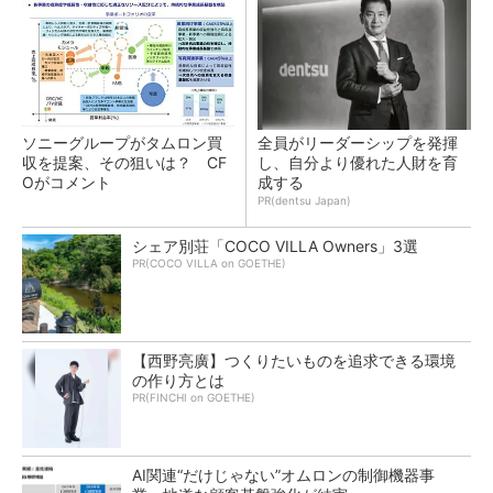
ソニーグループがタムロン買
全員がリーダーシップを発揮
収を提案、その狙いは？ CF
し、自分より優れた人財を育
Oがコメント
成する
PR(dentsu Japan)
シェア別荘「COCO VILLA Owners」3選
PR(COCO VILLA on GOETHE)
【西野亮廣】つくりたいものを追求できる環境
の作り方とは
PR(FINCHI on GOETHE)
AI関連“だけじゃない”オムロンの制御機器事