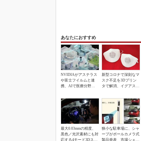
あなたにおすすめ
NVIDIAがアステラス
新型コロナで深刻なマ
や富士フイルムと連
スク不足を3Dプリン
携、AIで医療分野支
タで解消、イグアスが
援へ
3Dマスクを開発
最大0.03mmの精度、
狭小な駐車場に、シャ
黒色／光沢素材にも対
ープがポールカメラ式
応する4モード3Dスキ
製品発表 市場シェア