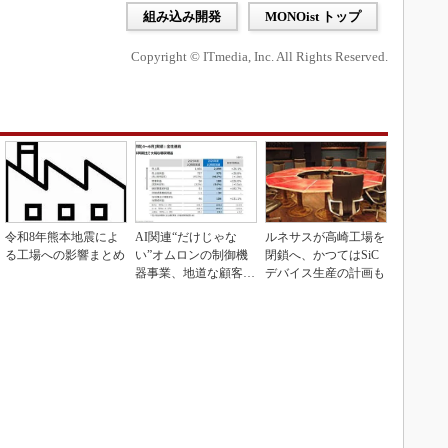
組み込み開発
MONOist トップ
Copyright © ITmedia, Inc. All Rights Reserved.
令和8年熊本地震によ
AI関連“だけじゃな
ルネサスが高崎工場を
る工場への影響まとめ
い”オムロンの制御機
閉鎖へ、かつてはSiC
器事業、地道な顧客基
デバイス生産の計画も
盤強化が結実