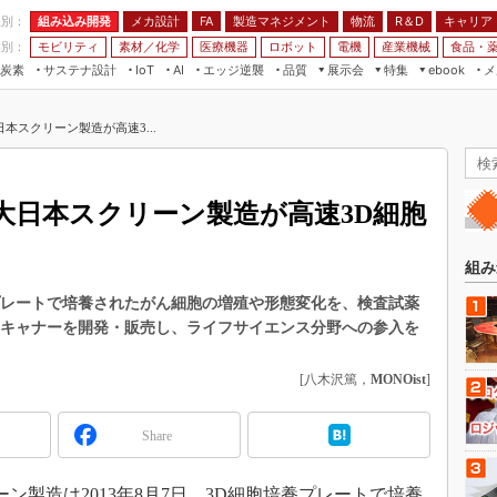
程別：
組み込み開発
メカ設計
製造マネジメント
物流
R＆D
キャリア
FA
業別：
モビリティ
素材／化学
医療機器
ロボット
電機
産業機械
食品・
炭素
サステナ設計
エッジ逆襲
品質
展示会
特集
メ
IoT
AI
ebook
伝承
組み込み開発
CEATEC
読者調査まとめ
編集後記
本スクリーン製造が高速3...
JIMTOF
保全
メカ設計
つながるクルマ
組込み/エッジ コンピューティング
ス
 AI
製造マネジメント
5G
展＆IoT/5Gソリューション展
VR／AR
FA
大日本スクリーン製造が高速3D細胞
IIFES
モビリティ
フィールドサービス
国際ロボット展
素材／化学
FPGA
組み
ジャパンモビリティショー
組み込み画像技術
プレートで培養されたがん細胞の増殖や形態変化を、検査試薬
TECHNO-FRONTIER
スキャナーを開発・販売し、ライフサイエンス分野への参入を
組み込みモデリング
人テク展
Windows Embedded
[八木沢篤，
MONOist
]
スマート工場EXPO
車載ソフト開発
EdgeTech+
Share
ISO26262
日本ものづくりワールド
無償設計ツール
AUTOMOTIVE WORLD
製造は2013年8月7日、3D細胞培養プレートで培養