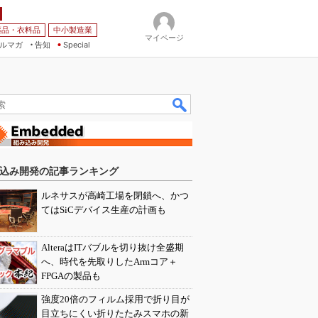
薬品・衣料品
中小製造業
マイページ
ルマガ
告知
Special
込み開発の記事ランキング
ルネサスが高崎工場を閉鎖へ、かつ
てはSiCデバイス生産の計画も
AlteraはITバブルを切り抜け全盛期
へ、時代を先取りしたArmコア＋
FPGAの製品も
強度20倍のフィルム採用で折り目が
目立ちにくい折りたたみスマホの新