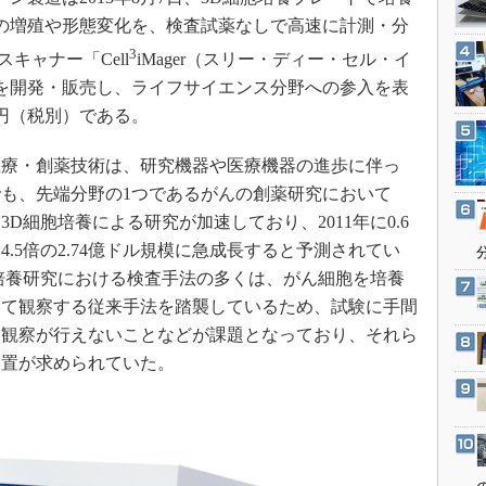
3Dプリンタ
産業オープンネット展
の増殖や形態変化を、検査試薬なしで高速に計測・分
デジタルツインとCAE
3
キャナー「Cell
iMager（スリー・ディー・セル・イ
S＆OP
を開発・販売し、ライフサイエンス分野への参入を表
インダストリー4.0
万円（税別）である。
イノベーション
療・創薬技術は、研究機器や医療機器の進歩に伴っ
製造業ビッグデータ
も、先端分野の1つであるがんの創薬研究において
メイドインジャパン
D細胞培養による研究が加速しており、2011年に0.6
植物工場
4.5倍の2.74億ドル規模に急成長すると予測されてい
知財マネジメント
培養研究における検査手法の多くは、がん細胞を培養
えて観察する従来手法を踏襲しているため、試験に手間
海外生産
過観察が行えないことなどが課題となっており、それら
グローバル設計・開発
装置が求められていた。
制御セキュリティ
新型コロナへの対応