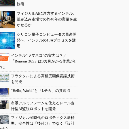
技術
フィジカルAIに注力するインテル、
組み込み市場での約40年の実績を生
かせるか
シリコン量子コンピュータの量産開
発へ、インテルの18Aプロセスを活
用
インテル“ヤマネコ”の実力は？／
「Renesas 365」は3カ月かかる作業が1
分に
フラクタルによる高精度画像認識技術
を開発
“Hello, World”と「Lチカ」の共通点
市販アルミフレームを使えるレール走
行型AI監視ロボットを開発
フィジカルAI時代のロボティクス新標
準、安全性は「後付け」でなく「設計