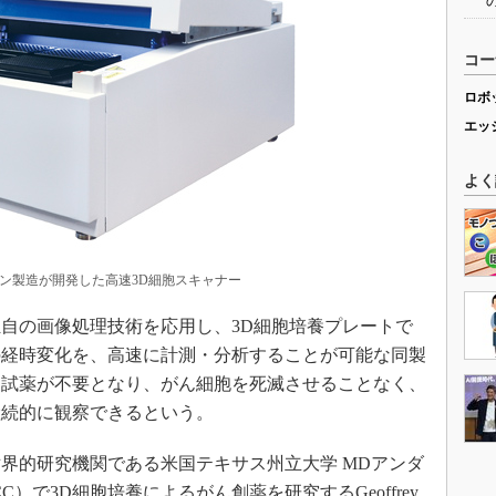
コー
ロボ
エッ
よく
ン製造が開発した高速3D細胞スキャナー
自の画像処理技術を応用し、3D細胞培養プレートで
の経時変化を、高速に計測・分析することが可能な同製
査試薬が不要となり、がん細胞を死滅させることなく、
継続的に観察できるという。
界的研究機関である米国テキサス州立大学 MDアンダ
）で3D細胞培養によるがん創薬を研究するGeoffrey