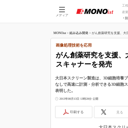
工
産
メディア
脱
つながる技術
AI×技術
MONOist
>
組み込み開発
>
がん創薬研究を支援、大日
つながる工場
AI×設備
つながるサービ
Physical
画像処理技術を応用
がん創薬研究を支援、
スキャナーを発売
大日本スクリーン製造は、3D細胞培養
なしで高速に計測・分析できる3D細胞
表明した。
2013年08月13日 13時28分 公開
印刷する
見る
大日本スクリーン