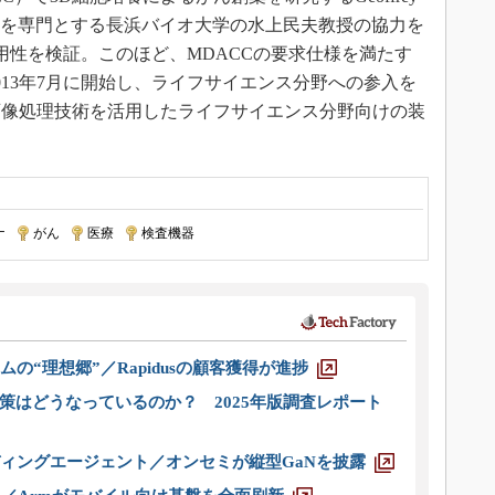
がん剤創薬を専門とする長浜バイオ大学の水上民夫教授の協力を
用性を検証。このほど、MDACCの要求仕様を満たす
013年7月に開始し、ライフサイエンス分野への参入を
画像処理技術を活用したライフサイエンス分野向けの装
ナ
|
がん
|
医療
|
検査機器
ムの“理想郷”／Rapidusの顧客獲得が進捗
策はどうなっているのか？ 2025年版調査レポート
ディングエージェント／オンセミが縦型GaNを披露