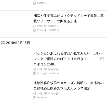
MONOist
NECと住友電工がコネクテッドカーで協業、車
載ソフトウェアの開発も加速
02月16日 06時00分
齊藤由希，MONOist
2018年2月15日
パッションあふれる作品が見てみたい、ガレッ
ジニアで優勝すればアメリカ行き！ ――「ET
ロボコン2018」
02月15日 16時00分
小林由美，MONOist
過敏性腸症候群のメカニズム解明へ、腹痛時の
自律神経活動をスマホのカメラで測定
02月15日 15時00分
MONOist