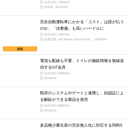
02月26日 11時00分
朴尚洙，MONOist
完全自動運転車にかかる「コスト」は誰が払う
のか、「法整備」も高いハードルに
02月26日 10時00分
松原正憲（IHS Markit Automotive），MONOist
連載
電池も配線も不要、トイレの施錠情報を無線送
信するIoT金具
02月26日 09時00分
MONOist
既存のシステムやゲートと連携し、顔認証によ
る解錠ができる製品を発売
02月26日 08時00分
MONOist
多品種少量生産の完全無人化に対応する同時5