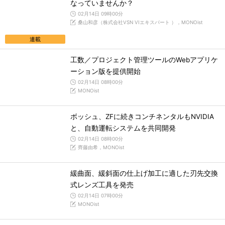
なっていませんか？
02月14日 09時00分
桑山和彦（株式会社VSN VIエキスパート ），MONOist
連載
工数／プロジェクト管理ツールのWebアプリケ
ーション版を提供開始
02月14日 08時00分
MONOist
ボッシュ、ZFに続きコンチネンタルもNVIDIA
と、自動運転システムを共同開発
02月14日 08時00分
齊藤由希，MONOist
緩曲面、緩斜面の仕上げ加工に適した刃先交換
式レンズ工具を発売
02月14日 07時00分
MONOist