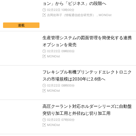
ョン」から「ビジネス」の段階へ
02月22日 10時00分
吉岡佐和子（情報通信総合研究所），MONOist
連載
生産管理システムの図面管理を簡便化する連携
オプションを発売
02月22日 09時00分
MONOist
フレキシブル有機プリンテッドエレクトロニク
スの市場規模は2030年に2.6倍へ
02月22日 08時00分
MONOist
高圧クーラント対応ホルダーシリーズに自動盤
突切り加工用と外径ねじ切り加工用
02月22日 07時00分
MONOist