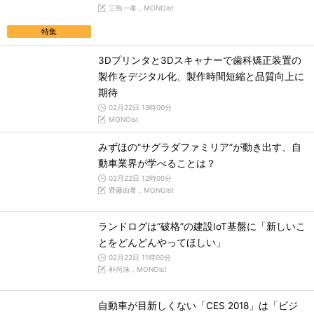
三島一孝，MONOist
特集
3Dプリンタと3Dスキャナーで歯科矯正装置の
製作をデジタル化、製作時間短縮と品質向上に
期待
02月22日 13時00分
MONOist
みずほの“サグラダファミリア”が動き出す、自
動車業界が学べることは？
02月22日 12時00分
齊藤由希，MONOist
ランドログは“破格”の建設IoT基盤に「新しいこ
とをどんどんやってほしい」
02月22日 11時00分
朴尚洙，MONOist
自動車が目新しくない「CES 2018」は「ビジ