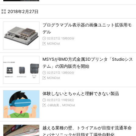
2018年2月27日
プログラマブル表示器の画像ユニット拡張用モ
デル
02月27日 15時00分
MONOist
MSYSがBMD方式金属3Dプリンタ「Studioシス
テム」の国内販売を開始
02月27日 13時00分
MONOist
体験しないとちゃんと理解できない製品
02月27日 11時58分
小林由美，MONOist
越える業種の壁、トライアルが目指す流通革命
とパナソニックが目指す工場外自動化