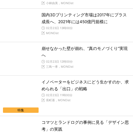
小林由美，MONOist
国内3Dプリンティング市場は2017年にプラス
成長へ、2021年には450億円規模に
02月23日 13時00分
MONOist
崩せなかった壁が崩れ、“真のモノづくり”実現
へ
02月23日 12時00分
三島一孝，MONOist
イノベーターをビジネスにどう生かすのか、求
められる「出口」の戦略
02月23日 11時00分
長町基，MONOist
特集
コマツとランドログの事例に見る「デザイン思
考」の実践