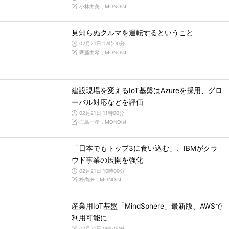
小林由美，MONOist
見知らぬクルマを運転するということ
02月21日 12時00分
齊藤由希，MONOist
建設現場を変えるIoT基盤はAzureを採用、グロ
ーバル対応などを評価
02月21日 11時00分
三島一孝，MONOist
「日本でもトップ3に食い込む」、IBMがクラ
ウド事業の展開を強化
02月21日 10時00分
朴尚洙，MONOist
産業用IoT基盤「MindSphere」最新版、AWSで
利用可能に
02月21日 09時00分