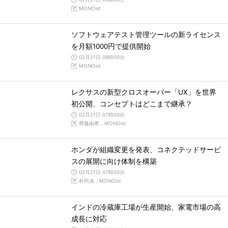
MONOist
ソフトウェアテスト管理ツールの新ライセンス
を月額1000円で提供開始
02月21日 08時00分
MONOist
レクサスの新型クロスオーバー「UX」を世界
初公開、コンセプトはどこまで継承？
02月21日 07時00分
齊藤由希，MONOist
ホンダが組織変更を発表、コネクテッドサービ
スの展開に向け体制を構築
02月21日 07時00分
朴尚洙，MONOist
インドの冷蔵庫工場が生産開始、家電市場の高
成長に対応