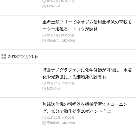
02月21日 07時00分
MONOist
重希土類フリーでネオジム使用量半減の車載モ
ーター用磁石、トヨタが開発
02月21日 06時00分
齊藤由希，MONOist
2018年2月20日
湾曲ナノグラフェンに化学修飾が可能に、水溶
化や光刺激による細胞死の誘導も
02月20日 15時00分
MONOist
無線送信機の増幅器を機械学習でチューニン
グ、10分で動作効率20ポイント向上
02月20日 14時00分
齊藤由希，MONOist