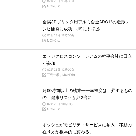
02月26日 15時00分
MONOist
金属3Dプリンタ用アルミ合金ADC12の造形レ
シピ開発に成功、JISにも準拠
02月26日 13時00分
MONOist
エッジクロスコンソーシアムの幹事会社に日立
が参加
02月26日 12時00分
三島一孝，MONOist
月60時間以上の残業――幸福度は上昇するもの
の、健康リスクが約2倍に
02月26日 11時00分
MONOist
ボッシュがモビリティサービスに参入「移動の
在り方が根本的に変わる」