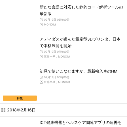
新たな言語に対応した静的コード解析ツールの
最新版
02月19日 08時00分
MONOist
アディダスが選んだ量産型3Dプリンタ、日本
で本格展開を開始
02月19日 07時00分
三島一孝，MONOist
初見で使いこなせますか、最新輸入車のHMI
02月19日 06時00分
齊藤由希，MONOist
特集
2018年2月16日
ICT健康機器とヘルスケア関連アプリの連携を