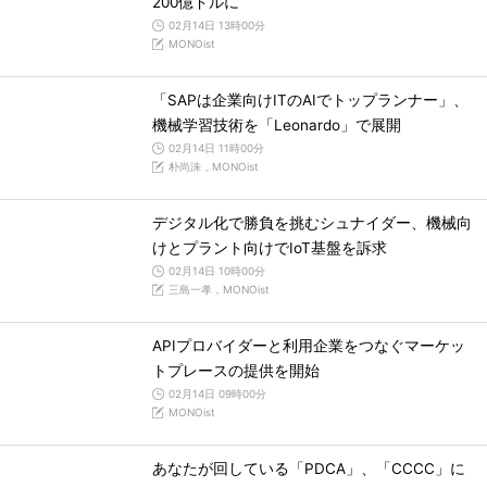
200億ドルに
02月14日 13時00分
MONOist
「SAPは企業向けITのAIでトップランナー」、
機械学習技術を「Leonardo」で展開
02月14日 11時00分
朴尚洙，MONOist
デジタル化で勝負を挑むシュナイダー、機械向
けとプラント向けでIoT基盤を訴求
02月14日 10時00分
三島一孝，MONOist
APIプロバイダーと利用企業をつなぐマーケッ
トプレースの提供を開始
02月14日 09時00分
MONOist
あなたが回している「PDCA」、「CCCC」に