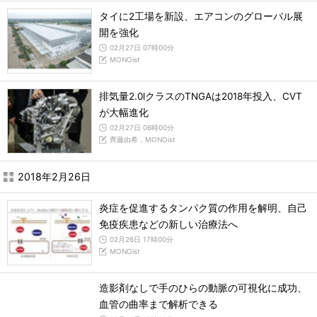
タイに2工場を新設、エアコンのグローバル展
開を強化
02月27日 07時00分
MONOist
排気量2.0lクラスのTNGAは2018年投入、CVT
が大幅進化
02月27日 06時00分
齊藤由希，MONOist
2018年2月26日
炎症を促進するタンパク質の作用を解明、自己
免疫疾患などの新しい治療法へ
02月26日 17時00分
MONOist
造影剤なしで手のひらの動脈の可視化に成功、
血管の曲率まで解析できる