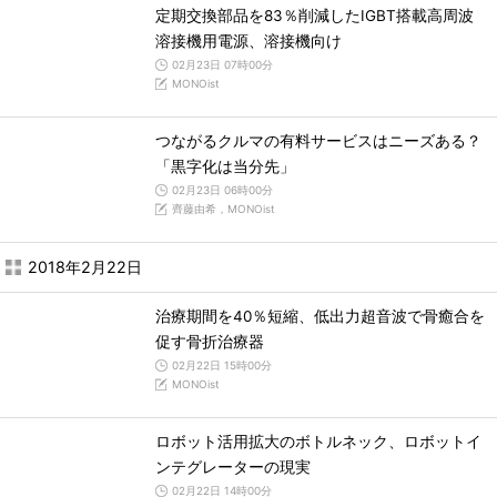
定期交換部品を83％削減したIGBT搭載高周波
溶接機用電源、溶接機向け
02月23日 07時00分
MONOist
つながるクルマの有料サービスはニーズある？
「黒字化は当分先」
02月23日 06時00分
齊藤由希，MONOist
2018年2月22日
治療期間を40％短縮、低出力超音波で骨癒合を
促す骨折治療器
02月22日 15時00分
MONOist
ロボット活用拡大のボトルネック、ロボットイ
ンテグレーターの現実
02月22日 14時00分