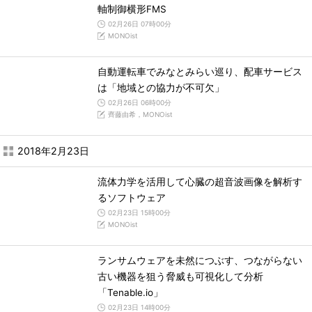
軸制御横形FMS
02月26日 07時00分
MONOist
自動運転車でみなとみらい巡り、配車サービス
は「地域との協力が不可欠」
02月26日 06時00分
齊藤由希，MONOist
2018年2月23日
流体力学を活用して心臓の超音波画像を解析す
るソフトウェア
02月23日 15時00分
MONOist
ランサムウェアを未然につぶす、つながらない
古い機器を狙う脅威も可視化して分析
「Tenable.io」
02月23日 14時00分