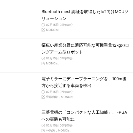
Bluetooth mesh認証を取得したIoT向けMCUソ
リューション
02月15日 08時00分
MONOist
幅広い産業分野に適応可能な可搬重量12kgのロ
ングアーム型ロボット
02月15日 07時00分
MONOist
電子ミラーにディープラーニングを、100m後
方から接近する車両を検出
02月15日 07時00分
齊藤由希，MONOist
三菱電機の「コンパクトな人工知能」、FPGA
への実装も可能に
02月15日 06時00分
朴尚洙，MONOist