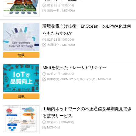
02月28日 12時00分
三島一孝，MONOist
環境発電向け技術「EnOcean」のLPWA化は何
をもたらすのか
02月28日 10時00分
大原雄介，MONOist
連載
MESを使ったトレーサビリティー
02月28日 10時00分
田中孝史／KPMGコンサルティング，MONOist
連載
工場内ネットワークの不正通信を早期発見でき
る監視サービス
02月28日 09時00分
MONOist