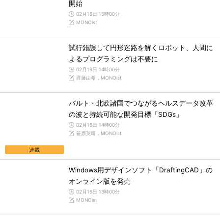
開始
02月16日 15時00分
MONOist
試行錯誤して円形迷路を解くロボット、人間に
よるプログラミングは不要に
02月16日 14時00分
齊藤由希，MONOist
バルト・北欧諸国でつながるヘルスデータ改革
の波と持続可能な開発目標「SDGs」
02月16日 14時00分
笹原英司，MONOist
連載
Windows用デザインソフト「DraftingCAD」の
オンライン版を発売
02月16日 13時00分
MONOist