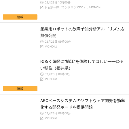
02月23日 10時00分
明石宗一郎（ランドログ CDO），MONOist
連載
産業用ロボットの故障予知分析アルゴリズムを
無償公開
02月23日 09時00分
MONOist
ゆるく気軽に“鯖江”を体験してほしい――ゆる
い移住（福井県）
02月23日 09時00分
MONOist
連載
ARCベースシステムのソフトウェア開発を効率
化する開発ボードを提供開始
02月23日 08時00分
MONOist