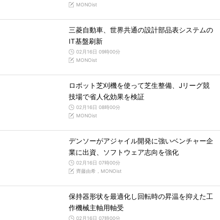
MONOist
三菱自動車、世界共通の設計部品表システムの
IT基盤刷新
02月16日 09時00分
MONOist
ロボット芝刈機を使って芝生整備、Jリーグ競
技場で省人化効果を検証
02月16日 08時00分
MONOist
デンソーがアジャイル開発に強いベンチャー企
業に出資、ソフトウェア志向を強化
02月16日 07時00分
齊藤由希，MONOist
保持器形状を最適化し回転時の昇温を抑えた工
作機械主軸用軸受
02月16日 07時00分