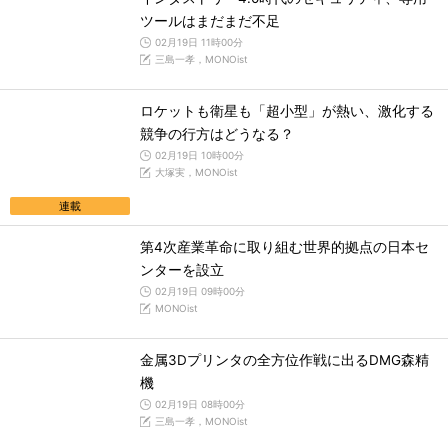
ツールはまだまだ不足
02月19日 11時00分
三島一孝，MONOist
ロケットも衛星も「超小型」が熱い、激化する
競争の行方はどうなる？
02月19日 10時00分
大塚実，MONOist
連載
第4次産業革命に取り組む世界的拠点の日本セ
ンターを設立
02月19日 09時00分
MONOist
金属3Dプリンタの全方位作戦に出るDMG森精
機
02月19日 08時00分
三島一孝，MONOist