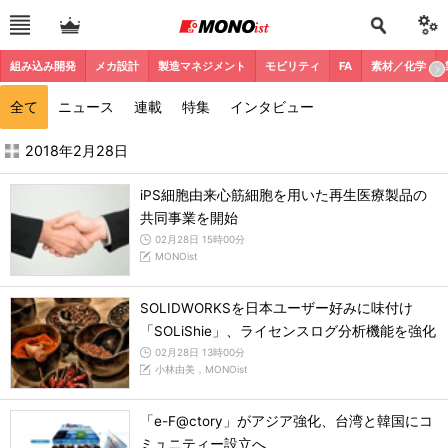
組み込み開発
メカ設計
製造マネジメント
モビリティ
FA
素材／化学
全て
ニュース
連載
特集
インタビュー
2018年2月の記事一覧 - MONOist
2018年2月28日
iPS細胞由来心筋細胞を用いた再生医療製品の
共同事業を開始
02月28日 15時00分
MONOist
SOLIDWORKSを日本ユーザー好みに味付け
「SOLiShie」、ライセンスログ分析機能を強化
02月28日 13時00分
小林由美，MONOist
「e-F@ctory」がアジア強化、台湾と韓国にコ
ミュニティー設立へ