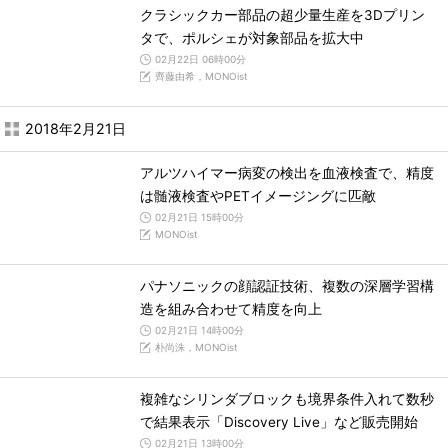
クラシックカー部品の超少量生産を3Dプリン
タで、ポルシェが対象部品を拡大中
02月22日 06時00分
齊藤由希，MONOist
2018年2月21日
アルツハイマー病変の検出を血液検査で、精度
は髄液検査やPETイメージングに匹敵
02月21日 15時00分
MONOist
パナソニックの顔認証技術、複数の深層学習構
造を組み合わせて精度を向上
02月21日 14時00分
朴尚洙，MONOist
複雑なシリンダブロックも境界条件入れて数秒
で結果表示「Discovery Live」など販売開始
02月21日 13時00分