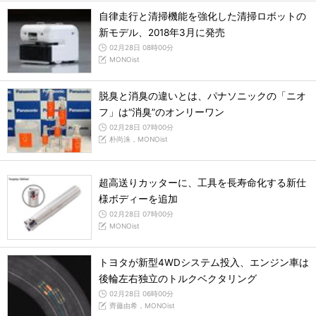
自律走行と清掃機能を強化した清掃ロボットの
新モデル、2018年3月に発売
02月28日 08時00分
MONOist
脱臭と消臭の違いとは、パナソニックの「ニオ
フ」は“消臭”のオンリーワン
02月28日 07時00分
朴尚洙，MONOist
超高送りカッターに、工具を長寿命化する新仕
様ボディーを追加
02月28日 07時00分
MONOist
トヨタが新型4WDシステム投入、エンジン車は
後輪左右独立のトルクベクタリング
02月28日 06時00分
齊藤由希，MONOist