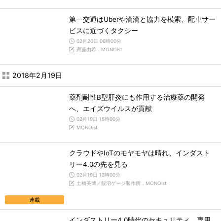
第一交通はUberや滴滴と協力を模索、配車サー
ビスに近づくタクシー
02月20日 06時00分
齊藤由希，MONOist
2018年2月19日
薬剤耐性B型肝炎にも作用する治療薬の開発
へ、エイズウイルスが貢献
02月19日 15時00分
MONOist
クラウドやIoTのモヤモヤは晴れ、インダスト
リー4.0の先を見る
02月19日 13時00分
土橋美博／飯沼ゲージ製作所，MONOist
連載
インダストリー4.0時代のセキュリティ、専用