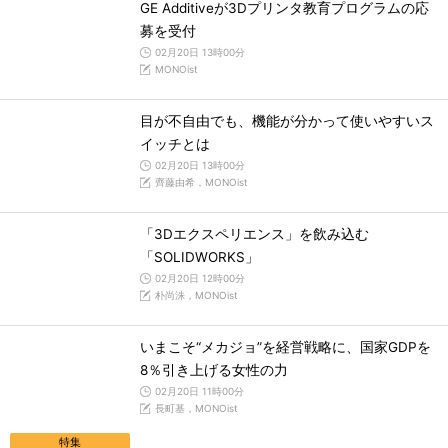
GE Additiveが3Dプリンタ教育プログラムの応
募を受付
02月20日 13時00分
MONOist
目が不自由でも、機能が分かって使いやすいス
イッチとは
02月20日 13時00分
齊藤由希，MONOist
「3Dエクスペリエンス」を飲み込む
「SOLIDWORKS」
02月20日 12時00分
朴尚洙，MONOist
いまこそ“メカジョ”を経営戦略に、国家GDPを
8％引き上げる女性の力
02月20日 11時00分
長町基，MONOist
特集