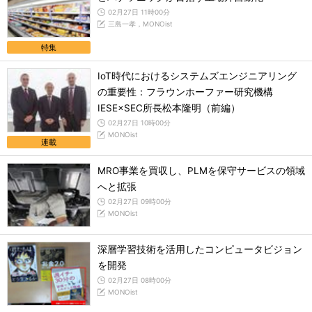
02月27日 11時00分
三島一孝，MONOist
特集
IoT時代におけるシステムズエンジニアリング
の重要性：フラウンホーファー研究機構
IESE×SEC所長松本隆明（前編）
02月27日 10時00分
MONOist
連載
MRO事業を買収し、PLMを保守サービスの領域
へと拡張
02月27日 09時00分
MONOist
深層学習技術を活用したコンピュータビジョン
を開発
02月27日 08時00分
MONOist