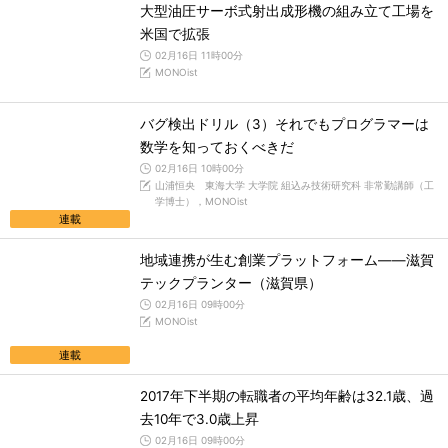
大型油圧サーボ式射出成形機の組み立て工場を
米国で拡張
02月16日 11時00分
MONOist
バグ検出ドリル（3）それでもプログラマーは
数学を知っておくべきだ
02月16日 10時00分
山浦恒央 東海大学 大学院 組込み技術研究科 非常勤講師（工
学博士），MONOist
連載
地域連携が生む創業プラットフォーム――滋賀
テックプランター（滋賀県）
02月16日 09時00分
MONOist
連載
2017年下半期の転職者の平均年齢は32.1歳、過
去10年で3.0歳上昇
02月16日 09時00分