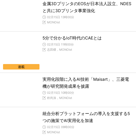
金属3DプリンタのEOSが日本法人設立、NDES
と共に3Dプリンタ事業強化
02月15日 13時00分
MONOist
5分で分かるIoT時代のCAEとは
02月15日 11時00分
志田穣，MONOist
連載
実用化段階に入るAI技術「Maisart」、三菱電
機が研究開発成果を披露
02月15日 10時00分
朴尚洙，MONOist
統合分析プラットフォームの導入を支援する5
つの施策でAI実用化を加速
02月15日 09時00分
MONOist