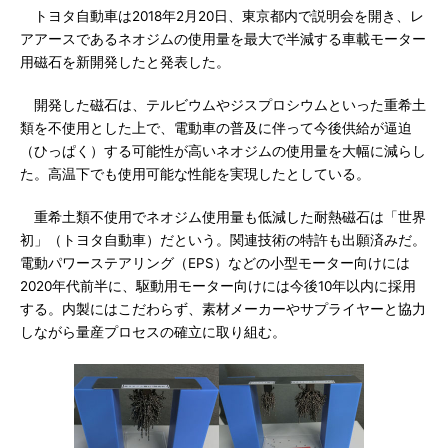
トヨタ自動車は2018年2月20日、東京都内で説明会を開き、レ
アアースであるネオジムの使用量を最大で半減する車載モーター
用磁石を新開発したと発表した。
開発した磁石は、テルビウムやジスプロシウムといった重希土
類を不使用とした上で、電動車の普及に伴って今後供給が逼迫
（ひっぱく）する可能性が高いネオジムの使用量を大幅に減らし
た。高温下でも使用可能な性能を実現したとしている。
重希土類不使用でネオジム使用量も低減した耐熱磁石は「世界
初」（トヨタ自動車）だという。関連技術の特許も出願済みだ。
電動パワーステアリング（EPS）などの小型モーター向けには
2020年代前半に、駆動用モーター向けには今後10年以内に採用
する。内製にはこだわらず、素材メーカーやサプライヤーと協力
しながら量産プロセスの確立に取り組む。