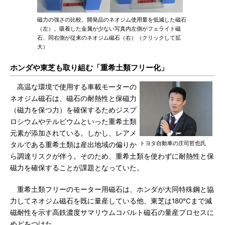
磁力の強さの比較。開発品のネオジム使用量を低減した磁石
（左）。吸着した金属が少ない写真内左側がフェライト磁
石、同右側が従来のネオジム磁石（右）（クリックして拡
大）
ホンダや東芝も取り組む「重希土類フリー化」
高温な環境で使用する車載モーターの
ネオジム磁石は、磁石の耐熱性と保磁力
（磁力を保つ力）を確保するためジスプ
ロシウムやテルビウムといった重希土類
元素が添加されている。しかし、レアメ
トヨタ自動車の庄司哲也氏
タルである重希土類は産出地域の偏りか
ら調達リスクが伴う。そのため、重希土類を使わずに耐熱性と保
磁力を確保することが課題となっていた。
重希土類フリーのモーター用磁石は、ホンダが大同特殊鋼と協
力してネオジム磁石を既に量産している他、東芝は180℃まで減
磁耐性を示す高鉄濃度サマリウムコバルト磁石の量産プロセスに
めどをつけた。