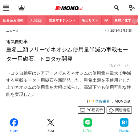
組み込み開発
メカ設計
製造マネジメント
モビリティ
FA
素材／化学
ニュース
2018年2月21日
電気自動車
重希土類フリーでネオジム使用量半減の車載モー
ター用磁石、トヨタが開発
（1/2 ページ）
トヨタ自動車はレアアースであるネオジムの使用量を最大で半減
する車載モーター用磁石を新開発した。重希土類を不使用とした
上でネオジムの使用量を大幅に減らし、高温下でも使用可能な性
能を実現した。
[
齊藤由希
，MONOist]
PC用表示
関連情報
Share
Post
LINE
Hatena