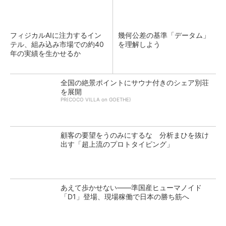
フィジカルAIに注力するイン
幾何公差の基準「データム」
テル、組み込み市場での約40
を理解しよう
年の実績を生かせるか
全国の絶景ポイントにサウナ付きのシェア別荘
を展開
PR(COCO VILLA on GOETHE)
顧客の要望をうのみにするな 分析まひを抜け
出す「超上流のプロトタイピング」
あえて歩かせない――準国産ヒューマノイド
「D1」登場、現場稼働で日本の勝ち筋へ