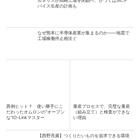
ルネサスが高崎工場を閉鎖へ、かつてはSiCデ
バイス生産の計画も
なぜ熊本に半導体産業が集まるのか――地震で
工場稼働停止相次ぐ
異例ヒット？ 使い勝手にこ
量産プロセスで、完璧な量産
だわったオムロンの“オープン
（組み立て）と検査ができな
な”IO-Linkマスター
い理由
【西野亮廣】つくりたいものを追求できる環境