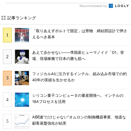
Recommended by
記事ランキング
「取りあえずボルトで固定」は禁物 締結部設計で押さ
えるべき基本
あえて歩かせない――準国産ヒューマノイド「D1」登
場、現場稼働で日本の勝ち筋へ
フィジカルAIに注力するインテル、組み込み市場での約
40年の実績を生かせるか
シリコン量子コンピュータの量産開発へ、インテルの
18Aプロセスを活用
AI関連“だけじゃない”オムロンの制御機器事業、地道な
顧客基盤強化が結実