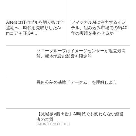
AlteraはITバブルを切り抜け全
フィジカルAIに注力するイン
盛期へ、時代を先取りしたAr
テル、組み込み市場での約40
mコア＋FPGA...
年の実績を生かせるか
ソニーグループはイメージセンサーが過去最高
益、熊本地震の影響も限定的
幾何公差の基準「データム」を理解しよう
【見城徹×藤田晋】AI時代でも変わらない経営
者の本質
PR(FINCHI on GOETHE)