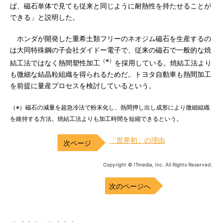
ば、磁石単体で見ても従来と同じように耐熱性を持たせることが
できる」と説明した。
ホンダが開発した重希土類フリーのネオジム磁石を生産するの
は大同特殊鋼の子会社ダイドー電子で、従来の磁石で一般的な焼
（※）
結工法ではなく熱間塑性加工
を採用している。焼結工法より
も微細な結晶粒組織を得られるためだ。トヨタ自動車も熱間加工
を前提に量産プロセスを検討しているという。
（※）磁石の減量を超急冷法で粉末化し、熱間押し出し成形により微細組織
を維持する方法。焼結工法よりも加工時間を短縮できるという。
「世界初」の理由
Copyright © ITmedia, Inc. All Rights Reserved.
次のページへ