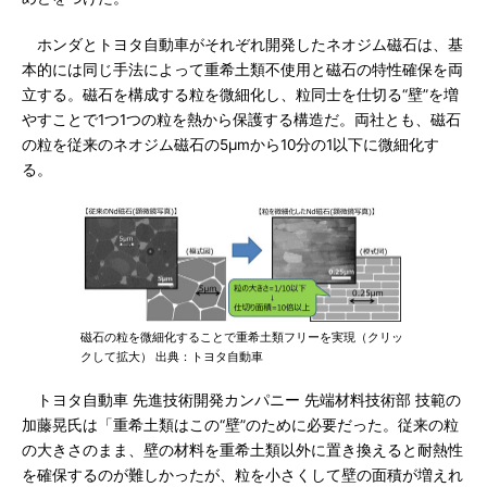
ホンダとトヨタ自動車がそれぞれ開発したネオジム磁石は、基
本的には同じ手法によって重希土類不使用と磁石の特性確保を両
立する。磁石を構成する粒を微細化し、粒同士を仕切る“壁”を増
やすことで1つ1つの粒を熱から保護する構造だ。両社とも、磁石
の粒を従来のネオジム磁石の5μmから10分の1以下に微細化す
る。
磁石の粒を微細化することで重希土類フリーを実現（クリッ
クして拡大） 出典：トヨタ自動車
トヨタ自動車 先進技術開発カンパニー 先端材料技術部 技範の
加藤晃氏は「重希土類はこの“壁”のために必要だった。従来の粒
の大きさのまま、壁の材料を重希土類以外に置き換えると耐熱性
を確保するのが難しかったが、粒を小さくして壁の面積が増えれ