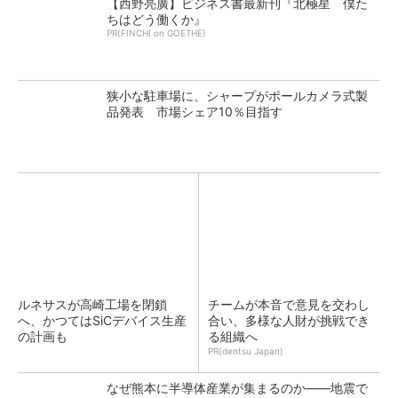
【西野亮廣】ビジネス書最新刊『北極星 僕た
ちはどう働くか』
PR(FINCHI on GOETHE)
狭小な駐車場に、シャープがポールカメラ式製
品発表 市場シェア10％目指す
ルネサスが高崎工場を閉鎖
チームが本音で意見を交わし
へ、かつてはSiCデバイス生産
合い、多様な人財が挑戦でき
の計画も
る組織へ
PR(dentsu Japan)
なぜ熊本に半導体産業が集まるのか――地震で