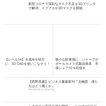
新型コロナで深刻なマスク不足を3Dプリンタ
で解消、イグアスが3Dマスクを開発
【レベル14】生成AIを味方
狭小な駐車場に、シャープが
に、3D CADを使いこなそう！
ポールカメラ式製品発表 市
場シェア10％目指す
【西野亮廣】ビジネス書最新刊『北極星 僕た
ちはどう働くか』
PR(FINCHI on GOETHE)