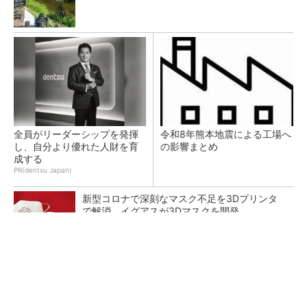
全員がリーダーシップを発揮
令和8年熊本地震による工場へ
し、自分より優れた人財を育
の影響まとめ
成する
PR(dentsu Japan)
新型コロナで深刻なマスク不足を3Dプリンタ
で解消、イグアスが3Dマスクを開発
【レベル14】生成AIを味方に、3D CADを使い
こなそう！