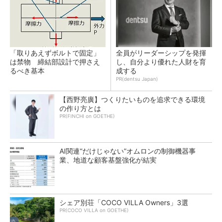
「取りあえずボルトで固定」
全員がリーダーシップを発揮
は禁物 締結部設計で押さえ
し、自分より優れた人財を育
るべき基本
成する
PR(dentsu Japan)
【西野亮廣】つくりたいものを追求できる環境
の作り方とは
PR(FINCHI on GOETHE)
AI関連“だけじゃない”オムロンの制御機器事
業、地道な顧客基盤強化が結実
シェア別荘「COCO VILLA Owners」3選
PR(COCO VILLA on GOETHE)