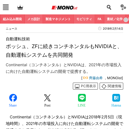
組み込み開発
メカ設計
製造マネジメント
モビリティ
FA
素材／化学
ニュース
2018年2月14日
自動運転技術
ボッシュ、ZFに続きコンチネンタルもNVIDIAと、
自動運転システムを共同開発
Continental（コンチネンタル）とNVIDIAは、2021年の市場投入
に向けた自動運転システムの開発で提携する。
[
齊藤由希
，MONOist]
PC用表示
関連情報
Share
Post
LINE
Hatena
Continental（コンチネンタル）とNVIDIAは2018年2月5日（現
地時間）、2021年の市場投入に向けた自動運転システムの開発で