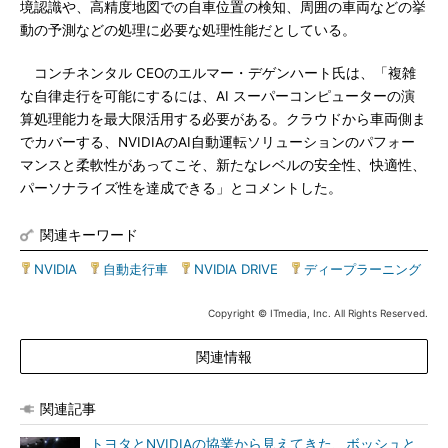
境認識や、高精度地図での自車位置の検知、周囲の車両などの挙
動の予測などの処理に必要な処理性能だとしている。
コンチネンタル CEOのエルマー・デゲンハート氏は、「複雑
な自律走行を可能にするには、AI スーパーコンピューターの演
算処理能力を最大限活用する必要がある。クラウドから車両側ま
でカバーする、NVIDIAのAI自動運転ソリューションのパフォー
マンスと柔軟性があってこそ、新たなレベルの安全性、快適性、
パーソナライズ性を達成できる」とコメントした。
関連キーワード
NVIDIA
|
自動走行車
|
NVIDIA DRIVE
|
ディープラーニング
Copyright © ITmedia, Inc. All Rights Reserved.
関連情報
関連記事
トヨタとNVIDIAの協業から見えてきた、ボッシュと