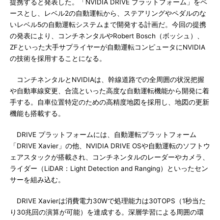
提携すると発表した。「NVIDIA DRIVE プラットフォーム」をベ
ースとし、レベル2の自動運転から、ステアリングやペダルのな
いレベル5の自動運転システムまで開発する計画だ。今回の提携
の発表により、コンチネンタルやRobert Bosch（ボッシュ）、
ZFといった大手サプライヤーが自動運転コンピュータにNVIDIA
の技術を採用することになる。
コンチネンタルとNVIDIAは、幹線道路での全周囲の状況把握
や自動車線変更、合流といった高度な自動運転機能から開発に着
手する。自車位置特定のための高精度地図を採用し、地図の更新
機能も搭載する。
DRIVE プラットフォームには、自動運転プラットフォーム
「DRIVE Xavier」の他、NVIDIA DRIVE OSや自動運転のソフトウ
ェアスタックが搭載され、コンチネンタルのレーダーやカメラ、
ライダー（LiDAR：Light Detection and Ranging）といったセン
サーを組み込む。
DRIVE Xavierは消費電力30Wで処理能力は30TOPS（1秒当た
り30兆回の演算が可能）を達成する。深層学習による周囲の環