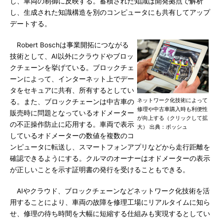
し、車両の制御に反映する。蓄積された知識は開発拠点で解析
し、生成された知識構造を別のコンピュータにも共有してアップ
デートする。
Robert Boschは事業開拓につながる
技術として、AI以外にクラウドやブロッ
クチェーンを挙げている。ブロックチェ
ーンによって、インターネット上でデー
タをセキュアに共有、所有するとしてい
ネットワーク化技術によって
る。また、ブロックチェーンは中古車の
修理や中古車購入時も利便性
販売時に問題となっているオドメーター
が向上する（クリックして拡
の不正操作防止に応用する。車両で表示
大） 出典：ボッシュ
しているオドメーターの数値を複数のコ
ンピュータに転送し、スマートフォンアプリなどから走行距離を
確認できるようにする。クルマのオーナーはオドメーターの表示
が正しいことを示す証明書の発行を受けることもできる。
AIやクラウド、ブロックチェーンなどネットワーク化技術を活
用することにより、車両の故障を修理工場にリアルタイムに知ら
せ、修理の待ち時間を大幅に短縮する仕組みも実現するとしてい