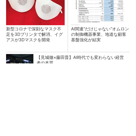
新型コロナで深刻なマスク不
AI関連“だけじゃない”オムロン
足を3Dプリンタで解消、イグ
の制御機器事業、地道な顧客
アスが3Dマスクを開発
基盤強化が結実
【見城徹×藤田晋】AI時代でも変わらない経営
者の本質
PR(FINCHI on GOETHE)
【レベル14】生成AIを味方に、3D CADを使い
こなそう！
「取りあえずボルトで固定」は禁物 締結部設
計で押さえるべき基本