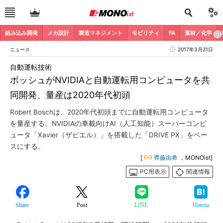
組み込み開発
メカ設計
製造マネジメント
モビリティ
FA
素材／化学
ニュース
2017年3月21日
自動運転技術
ボッシュがNVIDIAと自動運転用コンピュータを共
同開発、量産は2020年代初頭
Robert Boschは、2020年代初頭までに自動運転用コンピュータ
を量産する。NVIDIAの車載向けAI（人工知能）スーパーコンピ
ュータ「Xavier（ザビエル）」を搭載した「DRIVE PX」をベー
スにする。
[
齊藤由希
，MONOist]
PC用表示
関連情報
Share
Post
LINE
Hatena