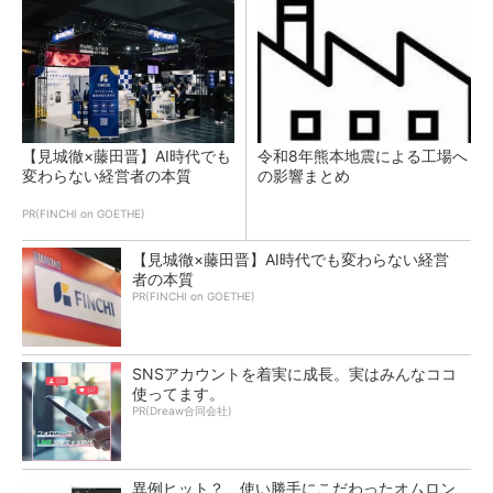
【見城徹×藤田晋】AI時代でも
令和8年熊本地震による工場へ
変わらない経営者の本質
の影響まとめ
PR(FINCHI on GOETHE)
【見城徹×藤田晋】AI時代でも変わらない経営
者の本質
PR(FINCHI on GOETHE)
SNSアカウントを着実に成長。実はみんなココ
使ってます。
PR(Dreaw合同会社)
異例ヒット？ 使い勝手にこだわったオムロン