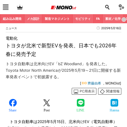
組み込み開発
メカ設計
製造マネジメント
モビリティ
FA
素材／化学
ニュース
2025年5月16日
電動化
トヨタが北米で新型EVを発表、日本でも2026年
春に発売予定
トヨタ自動車は北米向けEV「bZ Woodland」を発表した。
Toyota Motor North Americaが2025年5月19～21日に開催する新
車発表イベントで初披露する。
[
齊藤由希
，MONOist]
PC用表示
関連情報
Share
Post
LINE
Hatena
トヨタ自動車は2025年5月15日、北米向けEV（電気自動車）