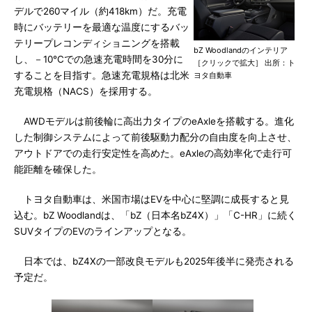
デルで260マイル（約418km）だ。充電
時にバッテリーを最適な温度にするバッ
テリープレコンディショニングを搭載
bZ Woodlandのインテリア
し、－10℃での急速充電時間を30分に
［クリックで拡大］ 出所：ト
することを目指す。急速充電規格は北米
ヨタ自動車
充電規格（NACS）を採用する。
AWDモデルは前後輪に高出力タイプのeAxleを搭載する。進化
した制御システムによって前後駆動力配分の自由度を向上させ、
アウトドアでの走行安定性を高めた。eAxleの高効率化で走行可
能距離を確保した。
トヨタ自動車は、米国市場はEVを中心に堅調に成長すると見
込む。bZ Woodlandは、「bZ（日本名bZ4X）」「C-HR」に続く
SUVタイプのEVのラインアップとなる。
日本では、bZ4Xの一部改良モデルも2025年後半に発売される
予定だ。