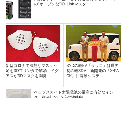
の“オープンな”IO-Linkマスター
新型コロナで深刻なマスク不
BYDの軽EV「ラッコ」は世界
足を3Dプリンタで解消、イグ
初の軽SDV、新開発の「X-PA
アスが3Dマスクを開発
CK」に電動システ...
ペロブスカイト太陽電池の量産に有効なイン
ク、従来比で1.5倍の性能向上
SNSアカウントを着実に成長。実はみんなココ
使ってます。