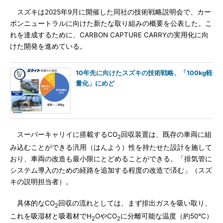
スズキは2025年9月に開催した同社の技術戦略説明会で、カー
ボンニュートラルに向けた新たな取り組みの概要を公表した。こ
れを達成するために、CARBON CAPTURE CARRYの実用化に向
けた開発を進めている。
10年先に向けたスズキの技術戦略、「100kg軽
量化」にめど
スーパーキャリイに搭載するCO
回収装置は、既存の車両に組
2
み込むことができる汎用（はんよう）性を持たせた設計を施して
おり、車両の改造も最小限にとどめることができる。「排気管に
システム導入のための経路を追加する程度の改造で済む」（スズ
キの説明担当者）。
具体的なCO
回収の流れとしては、まず排出ガスを吸い取り、
2
これを吸湿材と吸着材でH
OやCO
に分離可能な温度（約50℃）
2
2