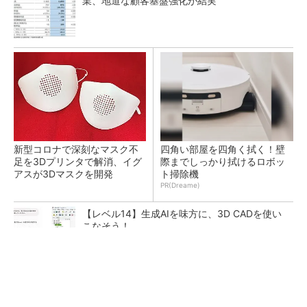
業、地道な顧客基盤強化が結実
新型コロナで深刻なマスク不
四角い部屋を四角く拭く！壁
足を3Dプリンタで解消、イグ
際までしっかり拭けるロボッ
アスが3Dマスクを開発
ト掃除機
PR(Dreame)
【レベル14】生成AIを味方に、3D CADを使い
こなそう！
令和8年熊本地震による工場への影響まとめ