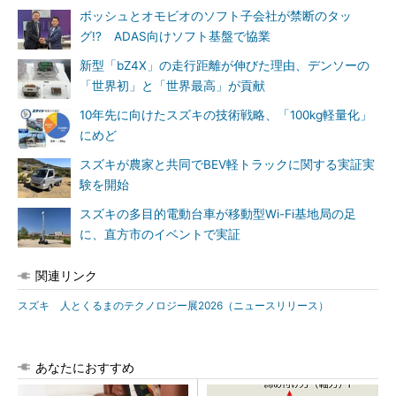
ボッシュとオモビオのソフト子会社が禁断のタッ
グ!? ADAS向けソフト基盤で協業
新型「bZ4X」の走行距離が伸びた理由、デンソーの
「世界初」と「世界最高」が貢献
10年先に向けたスズキの技術戦略、「100kg軽量化」
にめど
スズキが農家と共同でBEV軽トラックに関する実証実
験を開始
スズキの多目的電動台車が移動型Wi-Fi基地局の足
に、直方市のイベントで実証
関連リンク
スズキ 人とくるまのテクノロジー展2026（ニュースリリース）
あなたにおすすめ