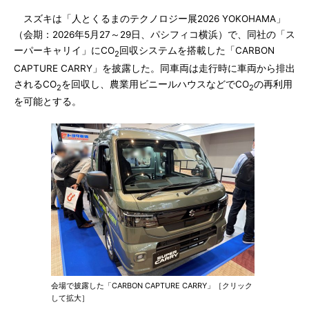
スズキは「人とくるまのテクノロジー展2026 YOKOHAMA」
（会期：2026年5月27～29日、パシフィコ横浜）で、同社の「ス
ーパーキャリイ」にCO
回収システムを搭載した「CARBON
2
CAPTURE CARRY」を披露した。同車両は走行時に車両から排出
されるCO
を回収し、農業用ビニールハウスなどでCO
の再利用
2
2
を可能とする。
会場で披露した「CARBON CAPTURE CARRY」［クリック
して拡大］