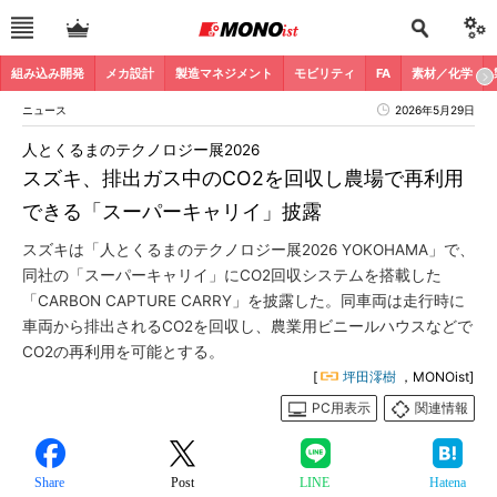
組み込み開発
メカ設計
製造マネジメント
モビリティ
FA
素材／化学
ニュース
2026年5月29日
人とくるまのテクノロジー展2026
スズキ、排出ガス中のCO2を回収し農場で再利用
できる「スーパーキャリイ」披露
スズキは「人とくるまのテクノロジー展2026 YOKOHAMA」で、
同社の「スーパーキャリイ」にCO2回収システムを搭載した
「CARBON CAPTURE CARRY」を披露した。同車両は走行時に
車両から排出されるCO2を回収し、農業用ビニールハウスなどで
CO2の再利用を可能とする。
[
坪田澪樹
，MONOist]
PC用表示
関連情報
Share
Post
LINE
Hatena