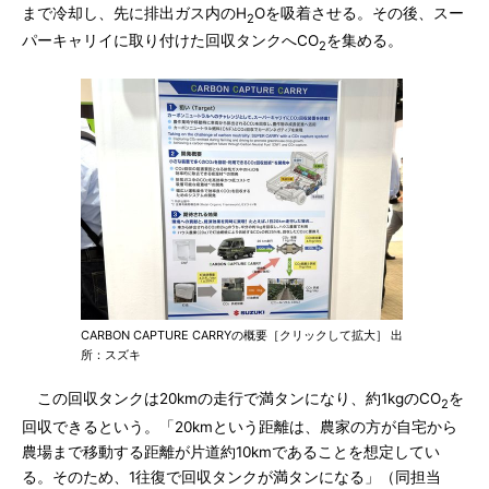
まで冷却し、先に排出ガス内のH
Oを吸着させる。その後、スー
2
パーキャリイに取り付けた回収タンクへCO
を集める。
2
CARBON CAPTURE CARRYの概要［クリックして拡大］ 出
所：スズキ
この回収タンクは20kmの走行で満タンになり、約1kgのCO
を
2
回収できるという。「20kmという距離は、農家の方が自宅から
農場まで移動する距離が片道約10kmであることを想定してい
る。そのため、1往復で回収タンクが満タンになる」（同担当