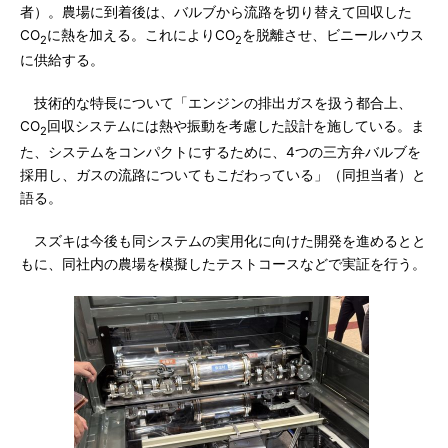
者）。農場に到着後は、バルブから流路を切り替えて回収した
CO
に熱を加える。これによりCO
を脱離させ、ビニールハウス
2
2
に供給する。
技術的な特長について「エンジンの排出ガスを扱う都合上、
CO
回収システムには熱や振動を考慮した設計を施している。ま
2
た、システムをコンパクトにするために、4つの三方弁バルブを
採用し、ガスの流路についてもこだわっている」（同担当者）と
語る。
スズキは今後も同システムの実用化に向けた開発を進めるとと
もに、同社内の農場を模擬したテストコースなどで実証を行う。