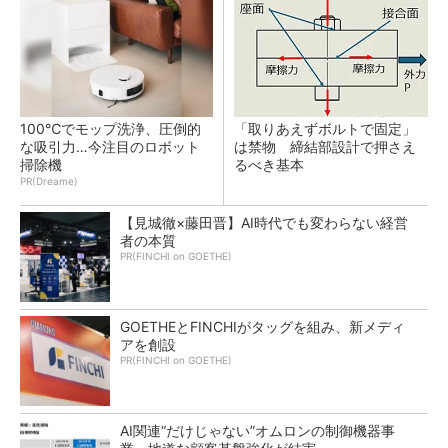
100℃でモップ洗浄、圧倒的
「取りあえずボルトで固定」
な吸引力…今注目のロボット
は禁物 締結部設計で押さえ
掃除機
るべき基本
PR(Dreame)
【見城徹×藤田晋】AI時代でも変わらない経営
者の本質
PR(FINCHI on GOETHE)
GOETHEとFINCHIがタッグを組み、新メディ
アを創設
PR(FINCHI on GOETHE)
AI関連“だけじゃない”オムロンの制御機器事