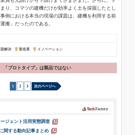
作業員も元請けから下請けまでさまざまだ。さらに、ト
つまり、コマツの建機だけが効率よく土を採掘したとし
本事例における本当の現場の課題は、建機を利用する前
の運搬」だったのである。
課題解決
|
製造業
|
イノベーション
「プロトタイプ」は製品ではない
1
|
2
|
3
次のページへ
エージェント活用実態調査
O」に関する動向記事まとめ