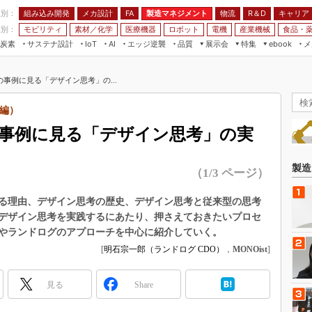
程別：
組み込み開発
メカ設計
製造マネジメント
物流
R＆D
キャリア
FA
業別：
モビリティ
素材／化学
医療機器
ロボット
電機
産業機械
食品・
炭素
サステナ設計
エッジ逆襲
品質
展示会
特集
メ
IoT
AI
ebook
伝承
組み込み開発
CEATEC
読者調査まとめ
編集後記
事例に見る「デザイン思考」の...
JIMTOF
保全
メカ設計
つながるクルマ
組込み/エッジ コンピューティング
ス
 AI
製造マネジメント
5G
編）
展＆IoT/5Gソリューション展
VR／AR
FA
事例に見る「デザイン思考」の実
IIFES
モビリティ
フィールドサービス
国際ロボット展
素材／化学
FPGA
製造
（1/3 ページ）
ジャパンモビリティショー
組み込み画像技術
TECHNO-FRONTIER
る理由、デザイン思考の歴史、デザイン思考と従来型の思考
組み込みモデリング
デザイン思考を実践するにあたり、押さえておきたいプロセ
人テク展
Windows Embedded
やランドログのアプローチを中心に紹介していく。
スマート工場EXPO
[
明石宗一郎（ランドログ CDO）
，
MONOist
]
車載ソフト開発
EdgeTech+
ISO26262
日本ものづくりワールド
見る
Share
無償設計ツール
AUTOMOTIVE WORLD