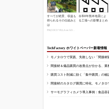
すべてが絶景、収益も
令和8年熊本地震によ
得られるその仕組みと
る工場への影響まとめ
は
PR(COCO VILLA on GOETHE)
TechFactory ホワイトペーパー新着情報
モノタロウで実践、失敗しない「間接材
間接材＆備品購買の改善点が分かる、業
購買コスト削減に効く「集中購買」の秘
間接材のカタログ購買に特化、モノタロ
サーモグラフィカメラ導入事例：食品容