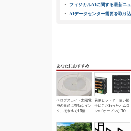
フィジカルAIに関する最新ニュー
AIデータセンター需要を取り
あなたにおすすめ
ペロブスカイト太陽電
異例ヒット？ 使い勝
池の量産に有効なイン
手にこだわったオムロ
ク、従来比で1.5倍の
ンの“オープンな”IO-L
性能向上
inkマスター