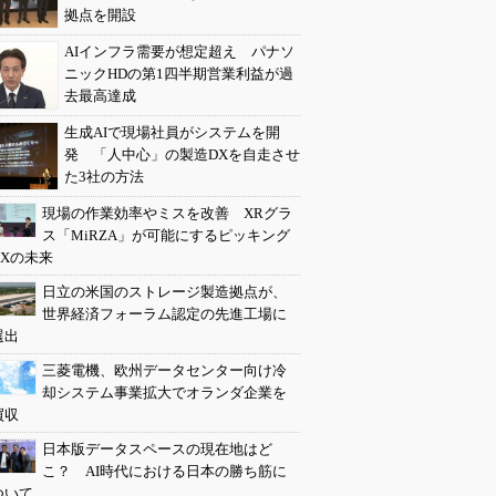
拠点を開設
AIインフラ需要が想定超え パナソ
ニックHDの第1四半期営業利益が過
去最高達成
生成AIで現場社員がシステムを開
発 「人中心」の製造DXを自走させ
た3社の方法
現場の作業効率やミスを改善 XRグラ
ス「MiRZA」が可能にするピッキング
DXの未来
日立の米国のストレージ製造拠点が、
世界経済フォーラム認定の先進工場に
選出
三菱電機、欧州データセンター向け冷
却システム事業拡大でオランダ企業を
買収
日本版データスペースの現在地はど
こ？ AI時代における日本の勝ち筋に
ついて