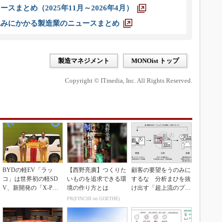
スまとめ（2025年11月～2026年4月）
込みにかかる製造業のニュースまとめ
製造マネジメント
MONOist トップ
Copyright © ITmedia, Inc. All Rights Reserved.
BYDの軽EV「ラッ
【西野亮廣】つくりた
顧客の要望をうのみに
コ」は世界初の軽SD
いものを追求できる環
するな 分析まひを抜
V、新開発の「X-PAC
境の作り方とは
け出す「超上流のプロ
K」に電動システ...
トタイピング」
PR(FINCHI on GOETHE)