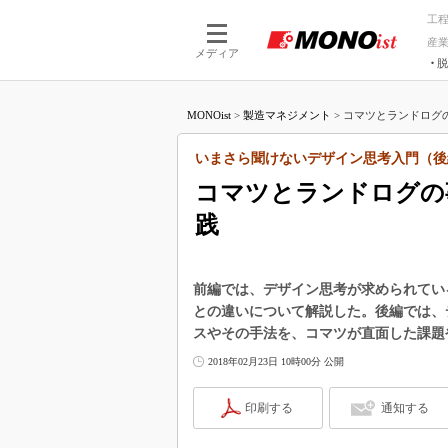
工
産
メディア
脱
つながる技術
AI×技術
MONOist
>
製造マネジメント
>
コマツとランドログの
つながる工場
AI×設備
つながるサービ
Physical
いまさら聞けないデザイン思考入門（後
コマツとランドログの
践
前編では、デザイン思考が求められてい
との違いについて解説した。後編では、
スやその手法を、コマツが直面した課題
2018年02月23日 10時00分 公開
印刷する
通知する