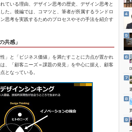
3Dプリンタ
られている理由、デザイン思考の歴史、デザイン思考と
産業オープンネット展
デジタルツインとCAE
説した。後編では、コマツと、筆者が所属するランドロ
イン思考を実践するためのプロセスやその手法を紹介す
S＆OP
インダストリー4.0
イノベーション
の共感」
製造業ビッグデータ
性」と「ビジネス価値」を満たすことに力点が置かれ
メイドインジャパン
考は、「顧客ニーズ＝課題の発見」を中心に据え、顧客
植物工場
起点となっている。
知財マネジメント
海外生産
グローバル設計・開発
制御セキュリティ
新型コロナへの対応