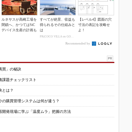
ルネサスが高崎工場を
すべてが絶景、収益も
【レベル4】図面の穴
閉鎖へ、かつてはSiC
得られるその仕組みと
寸法の表記を攻略せ
デバイス生産の計画も
は
よ！
PR(COCO VILLA on GOETHE)
Recommended by
PR
購買」の秘訣
務課題チェックリスト
訣とは？
ウの購買管理システムは何が違う？
器開発現場に学ぶ「温度ムラ」把握の方法