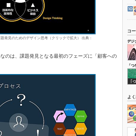
コー
課題発見のためのデザイン思考（クリックで拡大） 出典：
デジ
なのは、課題発見となる最初のフェーズに「顧客への
。
「つ
よく