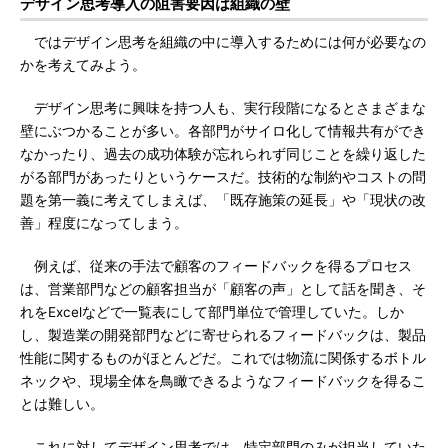
デザイン思考導入の阻害要因は組織の壁
ではデザイン思考を組織の中に導入するためには何が必要なの
かを考えてみよう。
デザイン思考に興味を持つ人も、実行段階になるとさまざまな
壁にぶつかることが多い。各部門がサイロ化して情報共有ができ
なかったり、過去の成功体験が忘れられず同じことを繰り返した
がる部門があったりというケースだ。技術的な制約やコストの問
題を第一義に考えてしまえば、「既存施策の延長」や「現状の改
善」程度になってしまう。
例えば、従来の手法で顧客のフィードバックを得るプロセス
は、営業部門などの顧客担当が「顧客の声」として話を聞き、そ
れをExcelなどで一覧表にして部門単位で管理していた。しか
し、製造業の開発部門などに寄せられるフィードバックは、製品
性能に関するものがほとんどだ。これでは物流に関係するボトル
ネックや、現場全体を鳥瞰できるようなフィードバックを得るこ
とは難しい。
これに対してデザイン思考では、特定部門のみが担当していた