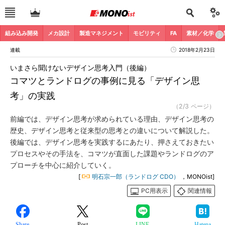
組み込み開発
メカ設計
製造マネジメント
モビリティ
FA
素材／化学
連載
2018年2月23日
いまさら聞けないデザイン思考入門（後編）
コマツとランドログの事例に見る「デザイン思
考」の実践
（2/3 ページ）
前編では、デザイン思考が求められている理由、デザイン思考の
歴史、デザイン思考と従来型の思考との違いについて解説した。
後編では、デザイン思考を実践するにあたり、押さえておきたい
プロセスやその手法を、コマツが直面した課題やランドログのア
プローチを中心に紹介していく。
[
明石宗一郎（ランドログ CDO）
，MONOist]
PC用表示
関連情報
Share
Post
LINE
Hatena