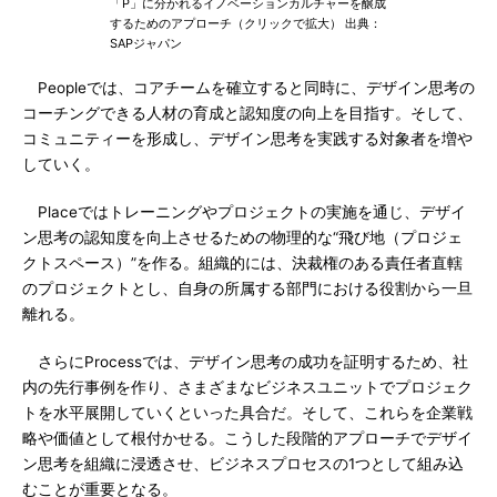
「P」に分かれるイノベーションカルチャーを醸成
するためのアプローチ（クリックで拡大） 出典：
SAPジャパン
Peopleでは、コアチームを確立すると同時に、デザイン思考の
コーチングできる人材の育成と認知度の向上を目指す。そして、
コミュニティーを形成し、デザイン思考を実践する対象者を増や
していく。
Placeではトレーニングやプロジェクトの実施を通じ、デザイ
ン思考の認知度を向上させるための物理的な“飛び地（プロジェ
クトスペース）”を作る。組織的には、決裁権のある責任者直轄
のプロジェクトとし、自身の所属する部門における役割から一旦
離れる。
さらにProcessでは、デザイン思考の成功を証明するため、社
内の先行事例を作り、さまざまなビジネスユニットでプロジェク
トを水平展開していくといった具合だ。そして、これらを企業戦
略や価値として根付かせる。こうした段階的アプローチでデザイ
ン思考を組織に浸透させ、ビジネスプロセスの1つとして組み込
むことが重要となる。