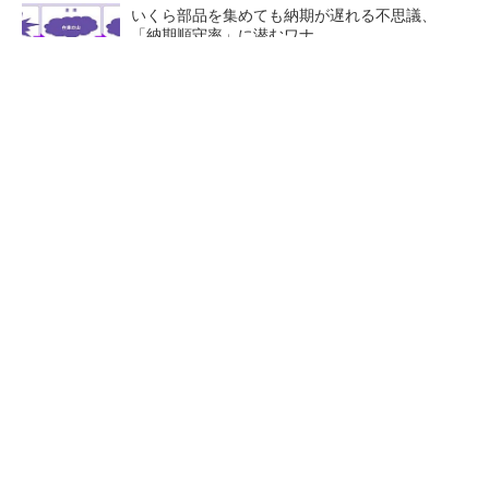
いくら部品を集めても納期が遅れる不思議、
「納期順守率」に潜むワナ
AI関連“だけじゃない”オムロンの制御機器事
業、地道な顧客基盤強化が結実
生成AIで現場社員がシステムを開発 「人中
心」の製造DXを自走させた3社の方法