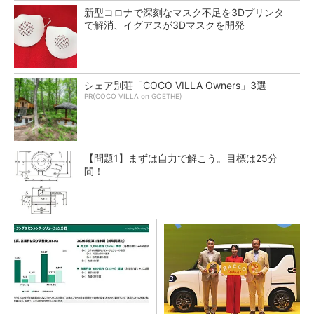
新型コロナで深刻なマスク不足を3Dプリンタ
で解消、イグアスが3Dマスクを開発
シェア別荘「COCO VILLA Owners」3選
PR(COCO VILLA on GOETHE)
【問題1】まずは自力で解こう。目標は25分
間！