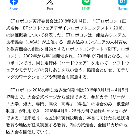
Share
Post
LINE
Hatena
ETロボコン実行委員会は2018年2月14日、「ETロボコン（正
式名称：ETソフトウェアデザインロボットコンテスト）2018」
の開催概要について発表した。ETロボコンは、組込みシステム
技術協会（JASA）が主催する、組み込みエンジニアの人材育成
と教育機会の創出を目的とするロボットコンテスト（以下、ロボ
コン）。2002年から年1回開催され、2018年で17回目となる。同
ロボコンでは、同じ走行体（ハードウェア）を用いて、ソフトウ
ェアやモデリングの良しあしを競い合う。協議会と併せ、モデリ
ングのワークショップや懇親会も実施する。
ETロボコン2018の申し込み受付期間は2018年3月1日～4月5日
17時まで。大会公式ページから登録できる。参加カテゴリーが
「大学、短大、専門、高校、高専」（学生）の場合のみ「仮登録
制度」が利用でき、2018年4月6～26日の間で登録キャンセルが
できる。従来通り、地区別の実施説明会、本番に向けた共通技術
教育や地区が任意実施する教育、2回の試走会、全国12カ所の地
区大会を開催していく。