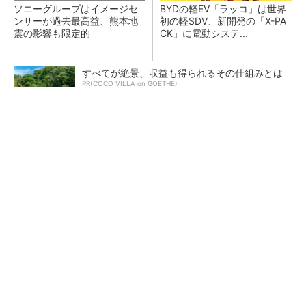
ソニーグループはイメージセ
BYDの軽EV「ラッコ」は世界
ンサーが過去最高益、熊本地
初の軽SDV、新開発の「X-PA
震の影響も限定的
CK」に電動システ...
すべてが絶景、収益も得られるその仕組みとは
PR(COCO VILLA on GOETHE)
フィジカルAIに注力するインテル、組み込み市
場での約40年の実績を生かせるか
デクセリアルズが東京オフィスを改修したワ
ケ、本社機能を2拠点に