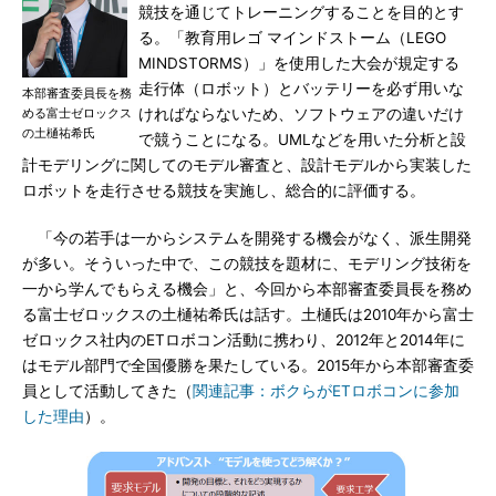
競技を通じてトレーニングすることを目的とす
る。「教育用レゴ マインドストーム（LEGO
MINDSTORMS）」を使用した大会が規定する
走行体（ロボット）とバッテリーを必ず用いな
本部審査委員長を務
める富士ゼロックス
ければならないため、ソフトウェアの違いだけ
の土樋祐希氏
で競うことになる。UMLなどを用いた分析と設
計モデリングに関してのモデル審査と、設計モデルから実装した
ロボットを走行させる競技を実施し、総合的に評価する。
「今の若手は一からシステムを開発する機会がなく、派生開発
が多い。そういった中で、この競技を題材に、モデリング技術を
一から学んでもらえる機会」と、今回から本部審査委員長を務め
る富士ゼロックスの土樋祐希氏は話す。土樋氏は2010年から富士
ゼロックス社内のETロボコン活動に携わり、2012年と2014年に
はモデル部門で全国優勝を果たしている。2015年から本部審査委
員として活動してきた（
関連記事：ボクらがETロボコンに参加
した理由
）。