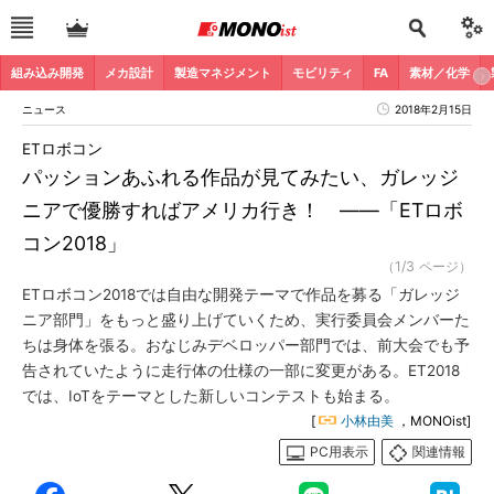
組み込み開発
メカ設計
製造マネジメント
モビリティ
FA
素材／化学
ニュース
2018年2月15日
ETロボコン
パッションあふれる作品が見てみたい、ガレッジ
ニアで優勝すればアメリカ行き！ ――「ETロボ
コン2018」
（1/3 ページ）
ETロボコン2018では自由な開発テーマで作品を募る「ガレッジ
ニア部門」をもっと盛り上げていくため、実行委員会メンバーた
ちは身体を張る。おなじみデベロッパー部門では、前大会でも予
告されていたように走行体の仕様の一部に変更がある。ET2018
では、IoTをテーマとした新しいコンテストも始まる。
[
小林由美
，MONOist]
PC用表示
関連情報