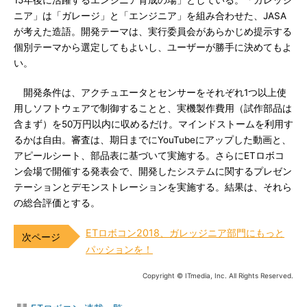
15年後に活躍するエンジニア育成の場」としている。「ガレッジ
ニア」は「ガレージ」と「エンジニア」を組み合わせた、JASA
が考えた造語。開発テーマは、実行委員会があらかじめ提示する
個別テーマから選定してもよいし、ユーザーが勝手に決めてもよ
い。
開発条件は、アクチュエータとセンサーをそれぞれ1つ以上使
用しソフトウェアで制御することと、実機製作費用（試作部品は
含まず）を50万円以内に収めるだけ。マインドストームを利用す
るかは自由。審査は、期日までにYouTubeにアップした動画と、
アピールシート、部品表に基づいて実施する。さらにETロボコ
ン会場で開催する発表会で、開発したシステムに関するプレゼン
テーションとデモンストレーションを実施する。結果は、それら
の総合評価とする。
ETロボコン2018、ガレッジニア部門にもっと
パッションを！
Copyright © ITmedia, Inc. All Rights Reserved.