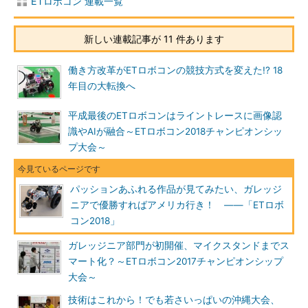
ETロボコン 連載一覧
新しい連載記事が 11 件あります
働き方改革がETロボコンの競技方式を変えた!? 18
年目の大転換へ
平成最後のETロボコンはライントレースに画像認
識やAIが融合～ETロボコン2018チャンピオンシッ
プ大会～
パッションあふれる作品が見てみたい、ガレッジ
ニアで優勝すればアメリカ行き！ ――「ETロボ
コン2018」
ガレッジニア部門が初開催、マイクスタンドまでス
マート化？～ETロボコン2017チャンピオンシップ
大会～
技術はこれから！でも若さいっぱいの沖縄大会、