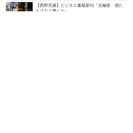
【西野亮廣】ビジネス書最新刊『北極星 僕た
ちはどう働くか』
PR(FINCHI on GOETHE)
【レベル14】生成AIを味方に、3D CADを使い
こなそう！
「取りあえずボルトで固定」は禁物 締結部設
計で押さえるべき基本