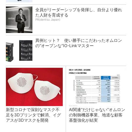
全員がリーダーシップを発揮し、自分より優れ
た人財を育成する
PR(dentsu Japan)
異例ヒット？ 使い勝手にこだわったオムロン
の“オープンな”IO-Linkマスター
新型コロナで深刻なマスク不
AI関連“だけじゃない”オムロン
足を3Dプリンタで解消、イグ
の制御機器事業、地道な顧客
アスが3Dマスクを開発
基盤強化が結実