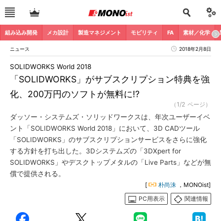
組み込み開発
メカ設計
製造マネジメント
モビリティ
FA
素材／化学
ニュース
2018年2月8日
SOLIDWORKS World 2018
「SOLIDWORKS」がサブスクリプション特典を強
化、200万円のソフトが無料に!?
（1/2 ページ）
ダッソー・システムズ・ソリッドワークスは、年次ユーザーイベ
ント「SOLIDWORKS World 2018」において、3D CADツール
「SOLIDWORKS」のサブスクリプションサービスをさらに強化
する方針を打ち出した。3Dシステムズの「3DXpert for
SOLIDWORKS」やデスクトップメタルの「Live Parts」などが無
償で提供される。
[
朴尚洙
，MONOist]
PC用表示
関連情報