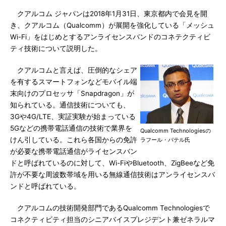
クアルコム ジャパンは2018年1月31日、東京都内で会見を開
き、クアルコム（Qualcomm）が展開を強化している「メッシュ
Wi-Fi」をはじめとするアンライセンスバンドのコネテクティビ
ティ技術について説明した。
クアルコムと言えば、圧倒的なシェア
を有するスマートフォンなどモバイル端
末向けのプロセッサ「Snapdragon」が
知られている。通信技術についても、
3Gや4G/LTE、実証実験が始まっている
5Gなどの携帯電話通信の技術で業界を
Qualcomm Technologiesの
けん引している。これら各国からの免許
ラフール・パテル氏
が必要な携帯電話通信がライセンスバン
ドと呼ばれているのに対して、Wi-FiやBluetooth、ZigBeeなど免
許が不要な周波数帯域を用いる無線通信技術はアンライセンスバ
ンドと呼ばれている。
クアルコムの技術開発部門であるQualcomm Technologiesで
コネクティビティ担当のシニアバイスプレジデント兼ゼネラルマ