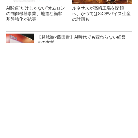
AI関連“だけじゃない”オムロン
ルネサスが高崎工場を閉鎖
の制御機器事業、地道な顧客
へ、かつてはSiCデバイス生産
基盤強化が結実
の計画も
【見城徹×藤田晋】AI時代でも変わらない経営
者の本質
PR(FINCHI on GOETHE)
強度20倍のフィルム採用で折り目が目立ちにく
い折りたたみスマホの新技術
BYDの軽EV「ラッコ」は世界初の軽SDV、新開
発の「X-PACK」に電動システ...