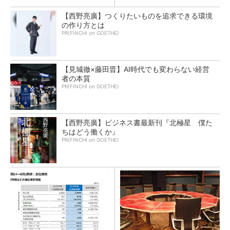
【西野亮廣】つくりたいものを追求できる環境
の作り方とは
PR(FINCHI on GOETHE)
【見城徹×藤田晋】AI時代でも変わらない経営
者の本質
PR(FINCHI on GOETHE)
【西野亮廣】ビジネス書最新刊『北極星 僕た
ちはどう働くか』
PR(FINCHI on GOETHE)