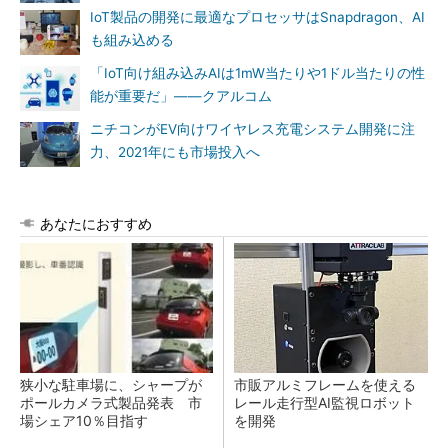
IoT製品の開発に最適なプロセッサはSnapdragon、AI
も組み込める
「IoT向け組み込みAIは1mW当たりや1ドル当たりの性
能が重要だ」――クアルコム
ニチコンがEV向けワイヤレス充電システム開発に注
力、2021年にも市場投入へ
あなたにおすすめ
狭小な駐車場に、シャープが
市販アルミフレームを使える
ポールカメラ式製品発表 市
レール走行型AI監視ロボット
場シェア10％目指す
を開発