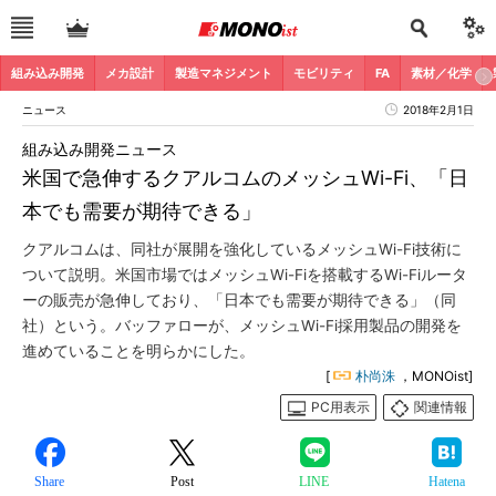
組み込み開発
メカ設計
製造マネジメント
モビリティ
FA
素材／化学
ニュース
2018年2月1日
組み込み開発ニュース
米国で急伸するクアルコムのメッシュWi-Fi、「日
本でも需要が期待できる」
クアルコムは、同社が展開を強化しているメッシュWi-Fi技術に
ついて説明。米国市場ではメッシュWi-Fiを搭載するWi-Fiルータ
ーの販売が急伸しており、「日本でも需要が期待できる」（同
社）という。バッファローが、メッシュWi-Fi採用製品の開発を
進めていることを明らかにした。
[
朴尚洙
，MONOist]
PC用表示
関連情報
Share
Post
LINE
Hatena