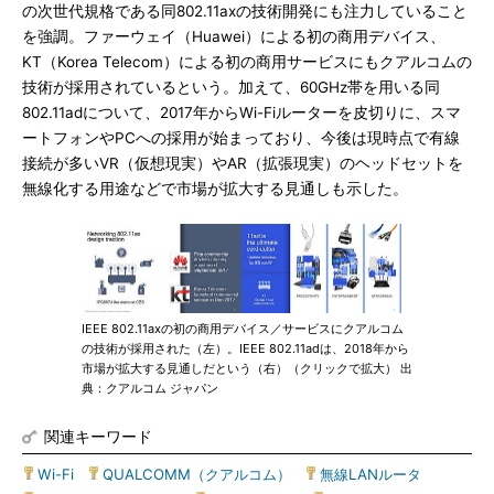
の次世代規格である同802.11axの技術開発にも注力していること
を強調。ファーウェイ（Huawei）による初の商用デバイス、
KT（Korea Telecom）による初の商用サービスにもクアルコムの
技術が採用されているという。加えて、60GHz帯を用いる同
802.11adについて、2017年からWi-Fiルーターを皮切りに、スマ
ートフォンやPCへの採用が始まっており、今後は現時点で有線
接続が多いVR（仮想現実）やAR（拡張現実）のヘッドセットを
無線化する用途などで市場が拡大する見通しも示した。
IEEE 802.11axの初の商用デバイス／サービスにクアルコム
の技術が採用された（左）。IEEE 802.11adは、2018年から
市場が拡大する見通しだという（右）（クリックで拡大） 出
典：クアルコム ジャパン
関連キーワード
Wi-Fi
|
QUALCOMM（クアルコム）
|
無線LANルータ
|