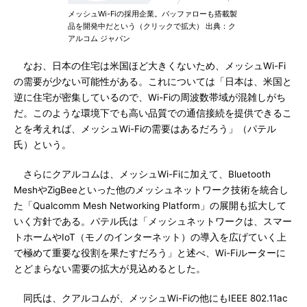
メッシュWi-Fiの採用企業。バッファローも搭載製
品を開発中だという（クリックで拡大） 出典：ク
アルコム ジャパン
なお、日本の住宅は米国ほど大きくないため、メッシュWi-Fi
の需要が少ない可能性がある。これについては「日本は、米国と
逆に住宅が密集しているので、Wi-Fiの周波数帯域が混雑しがち
だ。このような環境下でも高い品質での通信接続を提供できるこ
とを考えれば、メッシュWi-Fiの需要はあるだろう」（パテル
氏）という。
さらにクアルコムは、メッシュWi-Fiに加えて、Bluetooth
MeshやZigBeeといった他のメッシュネットワーク技術を統合し
た「Qualcomm Mesh Networking Platform」の展開も拡大して
いく方針である。パテル氏は「メッシュネットワークは、スマー
トホームやIoT（モノのインターネット）の導入を広げていく上
で極めて重要な役割を果たすだろう」と述べ、Wi-Fiルーターに
とどまらない需要の拡大が見込めるとした。
同氏は、クアルコムが、メッシュWi-Fiの他にもIEEE 802.11ac