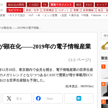
程別：
組み込み開発
メカ設計
製造マネジメント
物流
R＆D
キャリア
FA
業別：
モビリティ
素材／化学
医療機器
ロボット
電機
産業機械
食品・
炭素
サステナ設計
エッジ逆襲
品質
展示会
特集
メ
IoT
AI
ebook
伝承
組み込み開発
CEATEC
読者調査まとめ
編集後記
顕在化――2019年の電子情報...
JIMTOF
保全
メカ設計
つながるクルマ
組込み/エッジ コンピューティング
ス
 AI
製造マネジメント
5G
展＆IoT/5Gソリューション展
VR／AR
FA
顕在化――2019年の電子情報産業
IIFES
モビリティ
フィールドサービス
国際ロボット展
素材／化学
FPGA
製造
（1/2 ページ）
ジャパンモビリティショー
組み込み画像技術
TECHNO-FRONTIER
18年12月18日、東京都内で会見を開き、電子情報産業の世界生産
組み込みモデリング
メガトレンドとなりつつあるCASEで需要が増す車載用ECU
人テク展
Windows Embedded
における世界生産額を予測した。
スマート工場EXPO
[
松本貴志
，
MONOist
]
車載ソフト開発
EdgeTech+
ISO26262
日本ものづくりワールド
見る
Share
無償設計ツール
AUTOMOTIVE WORLD