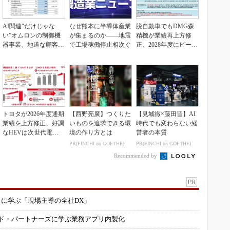
AI関連“だけじゃな
なぜ熊本に半導体産業
脱自動車でもDMG森
い”オムロンの制御機
が集まるのか――地震
精機が業績再上方修
器事業、地道な顧客基
で工場稼働停止相次ぐ
正、2028年度にピーク
盤強化が結実
利益計画
トヨタが2026年度通期
【西野亮廣】つくりた
【見城徹×藤田晋】AI
業績を上方修正、好調
いものを追求できる環
時代でも変わらない経
なHEVは次世代電池
境の作り方とは
営者の本質
で競争力を強化へ
PR(FINCHI on GOETHE)
PR(FINCHI on GOETHE)
Recommended by
PR
コに学ぶ「現場主導の全社DX」
ルド・パートナーズに学ぶ業務アプリ内製化