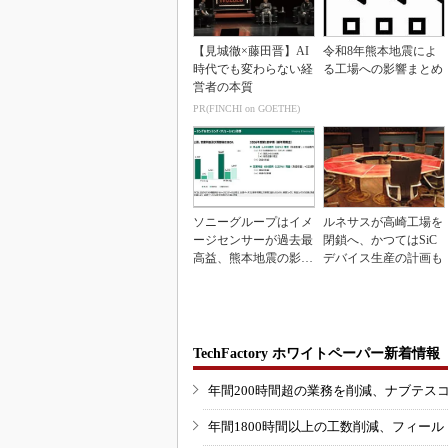
【見城徹×藤田晋】AI
令和8年熊本地震によ
時代でも変わらない経
る工場への影響まとめ
営者の本質
PR(FINCHI on GOETHE)
ソニーグループはイメ
ルネサスが高崎工場を
ージセンサーが過去最
閉鎖へ、かつてはSiC
高益、熊本地震の影響
デバイス生産の計画も
も限定的
TechFactory ホワイトペーパー新着情報
年間200時間超の業務を削減、ナブテス
年間1800時間以上の工数削減、フィー