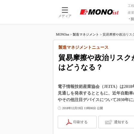
工
産
メディア
脱
つながる技術
AI×技術
MONOist
>
製造マネジメント
>
貿易摩擦や政治リスクが
つながる工場
AI×設備
つながるサービ
Physical
製造マネジメントニュース
貿易摩擦や政治リスクが
はどうなる？
電子情報技術産業協会（JEITA）は20
見通しを発表するとともに、近年自動車の
やその他注目デバイスについて2030年
2018年12月19日 11時00分 公開
印刷する
通知する