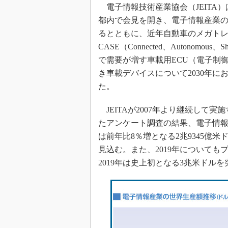
電子情報技術産業協会（JEITA）は2
都内で会見を開き、電子情報産業
るとともに、近年自動車のメガト
CASE（Connected、Autonomous、Sha
で需要が増す車載用ECU（電子制
き車載デバイスについて2030年に
た。
JEITAが2007年より継続して
たアンケート調査の結果、電子情報産
は前年比8％増となる2兆9345億
見込む。また、2019年についても
2019年は史上初となる3兆米ドル