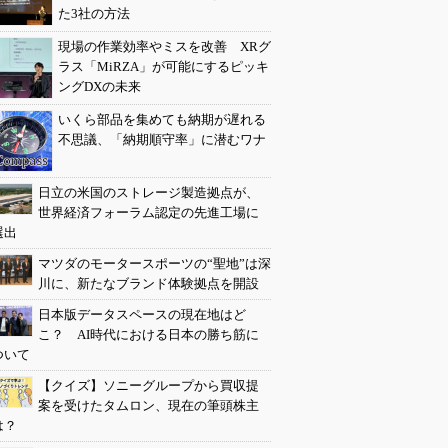
た3社の方法
現場の作業効率やミスを改善 XRグ
ラス「MiRZA」が可能にするピッキ
ングDXの未来
いくら部品を集めても納期が遅れる
不思議、「納期順守率」に潜むワナ
日立の米国のストレージ製造拠点が、
世界経済フォーラム認定の先進工場に
選出
マツダのモータースポーツの“聖地”は深
川に、新たなブランド体験拠点を開設
日本版データスペースの現在地はど
こ？ AI時代における日本の勝ち筋に
ついて
【クイズ】ソニーグループから買収提
案を受けたタムロン、現在の筆頭株主
は？