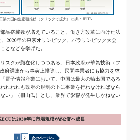
業の国内生産額推移（クリックで拡大） 出典：JEITA
部品搭載数が増えていること、働き方改革に向けた法
、2020年の東京オリンピック、パラリンピック大会
ることなどを挙げた。
リスクが顕在化しつつある。日本政府が華為技術（フ
を政府調達から事実上排除し、民間事業者にも協力を求
、「電子情報産業において、中国は最大の輸出国である
。われわれも政府の規制の下に事業を行わなければなら
得ない」（柵山氏）とし、業界で影響が発生しかねない
載ECUは2030年に市場規模が約2倍へ成長
1
|
2
次のページへ