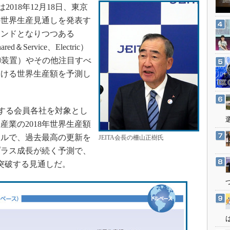
3Dプリンタ
018年12月18日、東京
産業オープンネット展
デジタルツインとCAE
の世界生産見通しを発表す
レンドとなりつつある
S＆OP
red＆Service、Electric）
インダストリー4.0
御装置）やその他注目すべ
イノベーション
おける世界生産額を予測し
製造業ビッグデータ
メイドインジャパン
実施する会員各社を対象とし
植物工場
業の2018年世界生産額
知財マネジメント
米ドルで、過去最高の更新を
JEITA会長の柵山正樹氏
海外生産
プラス成長が続く予測で、
グローバル設計・開発
を突破する見通しだ。
制御セキュリティ
新型コロナへの対応