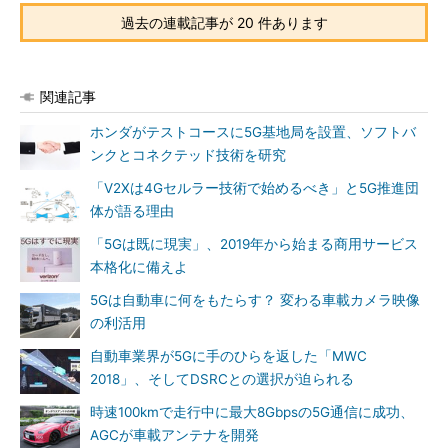
過去の連載記事が 20 件あります
関連記事
ホンダがテストコースに5G基地局を設置、ソフトバ
ンクとコネクテッド技術を研究
「V2Xは4Gセルラー技術で始めるべき」と5G推進団
体が語る理由
「5Gは既に現実」、2019年から始まる商用サービス
本格化に備えよ
5Gは自動車に何をもたらす？ 変わる車載カメラ映像
の利活用
自動車業界が5Gに手のひらを返した「MWC
2018」、そしてDSRCとの選択が迫られる
時速100kmで走行中に最大8Gbpsの5G通信に成功、
AGCが車載アンテナを開発