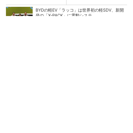
BYDの軽EV「ラッコ」は世界初の軽SDV、新開
発の「X-PACK」に電動システ...
三菱ケミカルなど9社、環境省のプラスチック
資源循環実証に参画
新型コロナで深刻なマスク不足を3Dプリンタ
で解消、イグアスが3Dマスクを開発