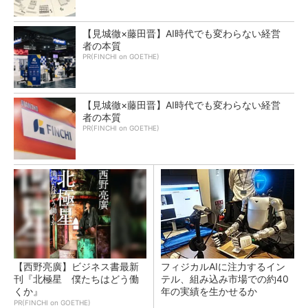
【見城徹×藤田晋】AI時代でも変わらない経営
者の本質
PR(FINCHI on GOETHE)
【見城徹×藤田晋】AI時代でも変わらない経営
者の本質
PR(FINCHI on GOETHE)
【西野亮廣】ビジネス書最新
フィジカルAIに注力するイン
刊『北極星 僕たちはどう働
テル、組み込み市場での約40
くか』
年の実績を生かせるか
PR(FINCHI on GOETHE)