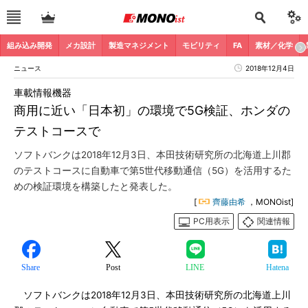
組み込み開発
メカ設計
製造マネジメント
モビリティ
FA
素材／化学
ニュース
2018年12月4日
車載情報機器
商用に近い「日本初」の環境で5G検証、ホンダの
テストコースで
ソフトバンクは2018年12月3日、本田技術研究所の北海道上川郡
のテストコースに自動車で第5世代移動通信（5G）を活用するた
めの検証環境を構築したと発表した。
[
齊藤由希
，MONOist]
PC用表示
関連情報
Share
Post
LINE
Hatena
ソフトバンクは2018年12月3日、本田技術研究所の北海道上川