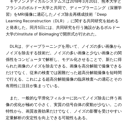
キヤノンメディカルシステムズは2018年3月20日、熊本大学と
フランスのボルドー大学と共同で、ディープラーニング（深層学
習）をMRI撮像に適応したノイズ除去再構成技術「Deep
Learning Reconstruction（DLR）」に関する共同研究を始める
と発表した。同月5日には、共同研究を行う施設があるボルドー
大学のInstitute of Bioimagingで開所式が行われた。
DLRは、ディープラーニングを用いて、ノイズの多い画像から
ノイズを除去する技術だ。ノイズの多い画像と少ない画像との関
係性をコンピュータで解析し、モデル化させることで、新たに得
られた画像のノイズを除去できる。画像を高分解能で撮像できる
だけでなく、従来の検査では困難だった超高分解能撮像を短時間
で行える。これによる超高分解能撮像の臨床検査への適応とその
有用性に注目が集まっている。
また、一般的な平滑化フィルターに比べてノイズ除去に伴う画
像の劣化が極めて小さく、実質の信号自体の変動が少ない。この
特性から、画質改善効果だけでなく、ノイズの影響を受けやすい
定量解析の安定性を向上できる可能性もある。