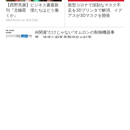
【西野亮廣】ビジネス書最新
新型コロナで深刻なマスク不
刊『北極星 僕たちはどう働
足を3Dプリンタで解消、イグ
くか』
アスが3Dマスクを開発
PR(FINCHI on GOETHE)
AI関連“だけじゃない”オムロンの制御機器事
業、地道な顧客基盤強化が結実
【レベル14】生成AIを味方に、3D CADを使い
こなそう！
「取りあえずボルトで固定」は禁物 締結部設
計で押さえるべき基本