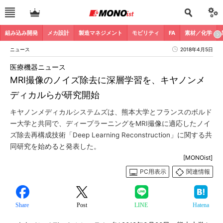
組み込み開発
メカ設計
製造マネジメント
モビリティ
FA
素材／化学
ニュース
2018年4月5日
医療機器ニュース
MRI撮像のノイズ除去に深層学習を、キヤノンメ
ディカルらが研究開始
キヤノンメディカルシステムズは、熊本大学とフランスのボルド
ー大学と共同で、ディープラーニングをMRI撮像に適応したノイ
ズ除去再構成技術「Deep Learning Reconstruction」に関する共
同研究を始めると発表した。
[MONOist]
PC用表示
関連情報
Share
Post
LINE
Hatena