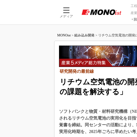
工
産
メディア
脱
つながる技術
AI×技術
MONOist
>
組み込み開発
>
リチウム空気電池の開発にソ
つながる工場
AI×設備
つながるサービ
Physical
研究開発の最前線
リチウム空気電池の開
の課題を解決する」
ソフトバンクと物質・材料研究機構（N
されるリチウム空気電池の実用化を目指す「
覚書を締結。同センターの活動により、N
実用化時期を、2025年ごろに早めたい