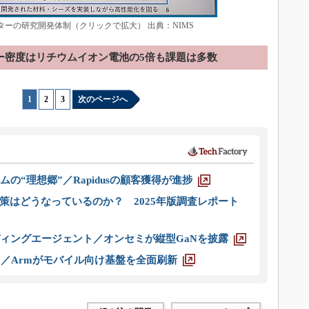
発センターの研究開発体制（クリックで拡大） 出典：NIMS
ー密度はリチウムイオン電池の5倍も課題は多数
1
|
2
|
3
次のページへ
ムの“理想郷”／Rapidusの顧客獲得が進捗
策はどうなっているのか？ 2025年版調査レポート
ディングエージェント／オンセミが縦型GaNを披露
ス／Armがモバイル向け基盤を全面刷新