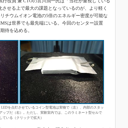
行役員 兼 CTOの宮川潤一氏は「当社が重視している
進化させる上で最大の課題となっているのが、より軽く
リチウムイオン電池の5倍のエネルギー密度が可能な
IMSは世界でも最先端にいる。今回のセンター設置
と期待を込める。
。LEDを点灯させているコイン型電池は実物で（左）、内部のスタッ
アップだ（右）。ただし、実験室内では、このラミネート型セルで
している（クリックで拡大）