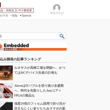
薬品・衣料品
中小製造業
マイページ
ルマガ
告知
Special
込み開発の記事ランキング
ルネサスが高崎工場を閉鎖へ、かつ
てはSiCデバイス生産の計画も
AlteraはITバブルを切り抜け全盛期
へ、時代を先取りしたArmコア＋
FPGAの製品も
強度20倍のフィルム採用で折り目が
目立ちにくい折りたたみスマホの新