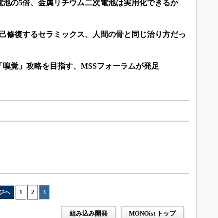
電池の5倍、金属リチウム二次電池は実用化できるか
自己修復するセラミックス、人間の骨と同じ治り方だっ
「嗅覚」攻略を目指す、MSSフォーラムが発足
ジへ
1
|
2
|
3
組み込み開発
MONOist トップ