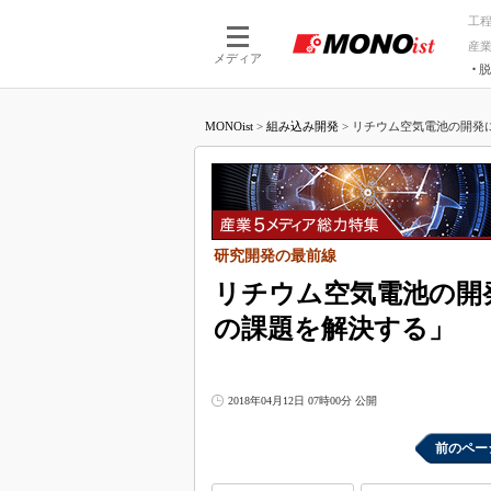
工
産
メディア
脱
つながる技術
AI×技術
MONOist
>
組み込み開発
>
リチウム空気電池の開発にソ
つながる工場
AI×設備
つながるサービ
Physical
研究開発の最前線
リチウム空気電池の開
の課題を解決する」
2018年04月12日 07時00分 公開
前のペー