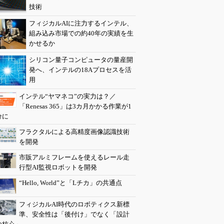
技術
フィジカルAIに注力するインテル、
組み込み市場での約40年の実績を生
かせるか
シリコン量子コンピュータの量産開
発へ、インテルの18Aプロセスを活
用
インテル“ヤマネコ”の実力は？／
「Renesas 365」は3カ月かかる作業が1
分に
フラクタルによる高精度画像認識技術
を開発
市販アルミフレームを使えるレール走
行型AI監視ロボットを開発
“Hello, World”と「Lチカ」の共通点
フィジカルAI時代のロボティクス新標
準、安全性は「後付け」でなく「設計