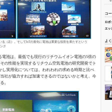
コー
ロボ
エッ
よく
ている（左）。そしてIoTの進化に電池は重要な役割を果たすという
バンク
る電池は、最低でも現行のリチウムイオン電池の5倍の
「その性能を実現するリチウム空気電池の研究開発でト
しかし実用化については、われわれの求める時期と比べ
ば当社が協力すれば加速できるのではないかと考え、今
べる。