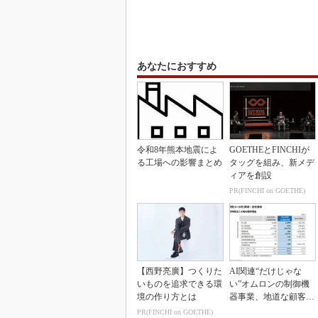
あなたにおすすめ
令和8年熊本地震によ
GOETHEとFINCHIが
る工場への影響まとめ
タッグを組み、新メデ
ィアを創設
PR(FINCHI on GOETHE)
【西野亮廣】つくりた
AI関連“だけじゃな
いものを追求できる環
い”オムロンの制御機
境の作り方とは
器事業、地道な顧客基
盤強化が結実
PR(FINCHI on GOETHE)