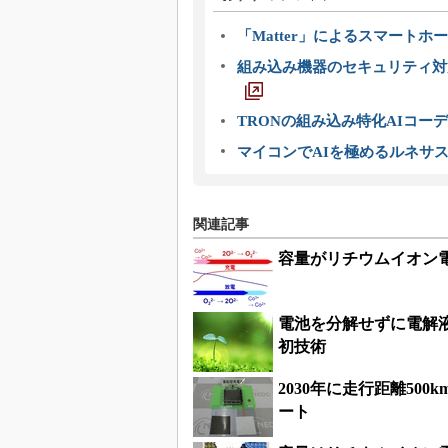
「Matter」によるスマートホー
組み込み機器のセキュリティ対
TRONの組み込み特化AIコー
マイコンでAIを極めるルネサ
関連記事
容量がリチウムイオン電
電池を分解せずに電解
初技術
2030年に走行距離50
ート