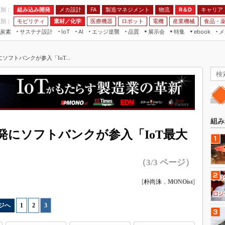
程別：
組み込み開発
メカ設計
製造マネジメント
物流
R＆D
キャリア
FA
業別：
モビリティ
素材／化学
医療機器
ロボット
電機
産業機械
食品・
炭素
サステナ設計
エッジ逆襲
品質
展示会
特集
メ
IoT
AI
ebook
伝承
組み込み開発
CEATEC
読者調査まとめ
編集後記
フトバンクが参入「IoT...
JIMTOF
保全
メカ設計
つながるクルマ
組込み/エッジ コンピューティング
ス
 AI
製造マネジメント
5G
展＆IoT/5Gソリューション展
VR／AR
FA
IIFES
モビリティ
フィールドサービス
国際ロボット展
素材／化学
FPGA
組み
ジャパンモビリティショー
発にソフトバンクが参入「IoT最大
組み込み画像技術
TECHNO-FRONTIER
組み込みモデリング
人テク展
（3/3 ページ）
Windows Embedded
スマート工場EXPO
[
朴尚洙
，
MONOist
]
車載ソフト開発
EdgeTech+
ISO26262
日本ものづくりワールド
ジへ
1
|
2
|
3
無償設計ツール
AUTOMOTIVE WORLD