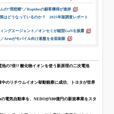
ムの“理想郷”／Rapidusの顧客獲得が進捗
策はどうなっているのか？ 2025年版調査レポート
ディングエージェント／オンセミが縦型GaNを披露
ス／Armがモバイル向け基盤を全面刷新
池の7倍!? 酸化物イオンを使う新原理の二次電池
液中のリチウムイオン挙動観察に成功、トヨタが世界
0kmの電気自動車を、NEDOが180億円の新規事業をスタ