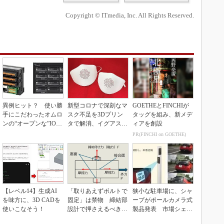
Copyright © ITmedia, Inc. All Rights Reserved.
異例ヒット？ 使い勝
新型コロナで深刻なマ
GOETHEとFINCHIが
手にこだわったオムロ
スク不足を3Dプリン
タッグを組み、新メデ
ンの“オープンな”IO-L
タで解消、イグアスが
ィアを創設
inkマスター
3Dマスクを開発
PR(FINCHI on GOETHE)
【レベル14】生成AI
「取りあえずボルトで
狭小な駐車場に、シャ
を味方に、3D CADを
固定」は禁物 締結部
ープがポールカメラ式
使いこなそう！
設計で押さえるべき基
製品発表 市場シェア
本
10％目指す