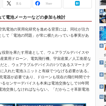
3Dプリンタ
見る
Share
産業オープンネット展
デジタルツインとCAE
S＆OP
れて電池メーカーなどの参加も検討
インダストリー4.0
空気電池の実用化研究を進める背景には、同社が注力
イノベーション
クとして「電池の問題」が常に横たわっている事実があ
製造業ビッグデータ
メイドインジャパン
な役割を果たす用途として、ウェアラブルデバイスや
植物工場
、産業用ドローン、電気飛行機、宇宙産業／人工衛星な
知財マネジメント
だと、ウェアラブルデバイスの1つであるスマートグ
海外生産
トに入れた電池ユニットと有線でつなげる必要がある。
グローバル設計・開発
ばに充電器が必要であり、ドローンも現在の飛行時間で十
制御セキュリティ
用いるセンサーデバイスも本来は電池交換なしで10年間
電池交換しなければならない。「だからこそ革新電池
新型コロナへの対応
。