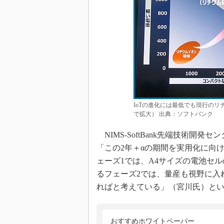
IoTの進化には最低でも現行の
で拡大） 出典：ソフトバンク
NIMS-SoftBank先端技術開
「この2年＋αの期間を実用化に向
ェーズ1では、A4サイズの電池セ
るフェーズ2では、量産も視野に入
ればと考えている」（宮川氏）と
おすすめホワイトペーパー