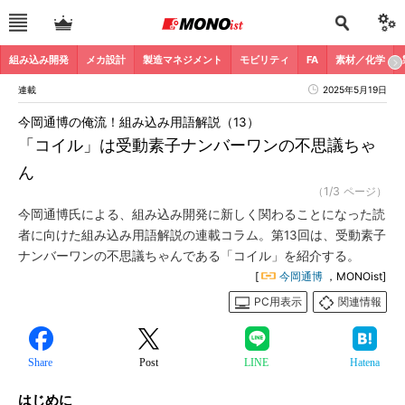
組み込み開発
メカ設計
製造マネジメント
モビリティ
FA
素材／化学
連載
2025年5月19日
今岡通博の俺流！組み込み用語解説（13）
「コイル」は受動素子ナンバーワンの不思議ちゃ
ん
（1/3 ページ）
今岡通博氏による、組み込み開発に新しく関わることになった読
者に向けた組み込み用語解説の連載コラム。第13回は、受動素子
ナンバーワンの不思議ちゃんである「コイル」を紹介する。
[
今岡通博
，MONOist]
PC用表示
関連情報
Share
Post
LINE
Hatena
はじめに