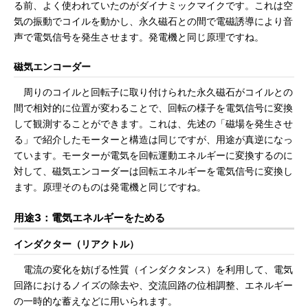
る前、よく使われていたのがダイナミックマイクです。これは空
気の振動でコイルを動かし、永久磁石との間で電磁誘導により音
声で電気信号を発生させます。発電機と同じ原理ですね。
磁気エンコーダー
周りのコイルと回転子に取り付けられた永久磁石がコイルとの
間で相対的に位置が変わることで、回転の様子を電気信号に変換
して観測することができます。これは、先述の「磁場を発生させ
る」で紹介したモーターと構造は同じですが、用途が真逆になっ
ています。モーターが電気を回転運動エネルギーに変換するのに
対して、磁気エンコーダーは回転エネルギーを電気信号に変換し
ます。原理そのものは発電機と同じですね。
用途3：電気エネルギーをためる
インダクター（リアクトル）
電流の変化を妨げる性質（インダクタンス）を利用して、電気
回路におけるノイズの除去や、交流回路の位相調整、エネルギー
の一時的な蓄えなどに用いられます。