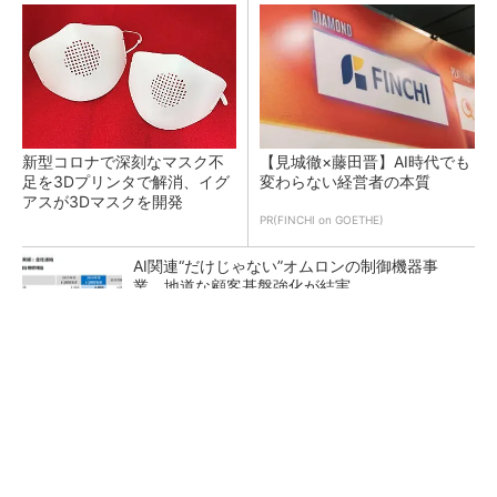
新型コロナで深刻なマスク不
【見城徹×藤田晋】AI時代でも
足を3Dプリンタで解消、イグ
変わらない経営者の本質
アスが3Dマスクを開発
PR(FINCHI on GOETHE)
AI関連“だけじゃない”オムロンの制御機器事
業、地道な顧客基盤強化が結実
【レベル14】生成AIを味方に、3D CADを使い
こなそう！
「取りあえずボルトで固定」は禁物 締結部設