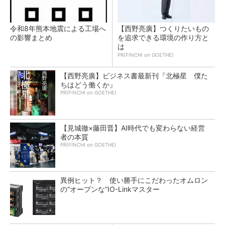
令和8年熊本地震による工場へ
【西野亮廣】つくりたいもの
の影響まとめ
を追求できる環境の作り方と
は
PR(FINCHI on GOETHE)
【西野亮廣】ビジネス書最新刊『北極星 僕た
ちはどう働くか』
PR(FINCHI on GOETHE)
【見城徹×藤田晋】AI時代でも変わらない経営
者の本質
PR(FINCHI on GOETHE)
異例ヒット？ 使い勝手にこだわったオムロン
の“オープンな”IO-Linkマスター