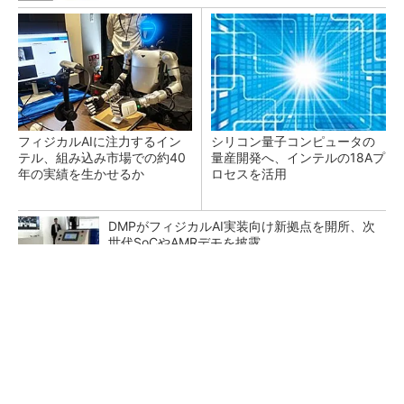
フィジカルAIに注力するイン
シリコン量子コンピュータの
テル、組み込み市場での約40
量産開発へ、インテルの18Aプ
年の実績を生かせるか
ロセスを活用
DMPがフィジカルAI実装向け新拠点を開所、次
世代SoCやAMRデモを披露
シェア別荘「COCO VILLA Owners」3選
PR(COCO VILLA on GOETHE)