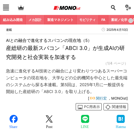
組み込み開発
メカ設計
製造マネジメント
モビリティ
FA
素材／化学
連載
2025年4月10日
AIとの融合で進化するスパコンの現在地（5）
産総研の最新スパコン「ABCI 3.0」が生成AIの研
究開発と社会実装を加速する
（1/4 ページ）
急速に進化するAI技術との融合により変わりつつあるスーパーコ
ンピュータの現在地を、大学などの公的機関を中心とした最先端
のシステムから探る本連載。第5回は、2025年1月に一般提供を
開始した産総研の「ABCI 3.0」を取り上げる。
[
関行宏
，MONOist]
PC用表示
関連情報
Share
Post
LINE
Hatena