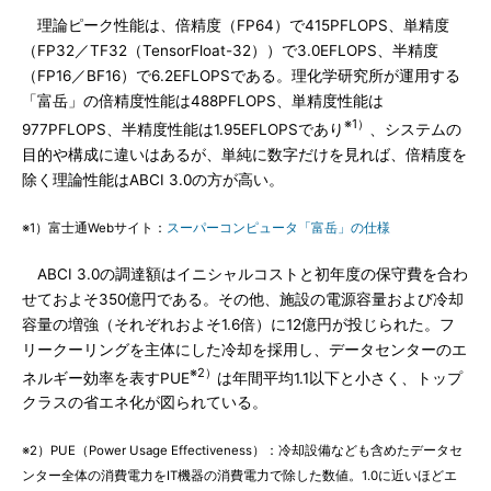
理論ピーク性能は、倍精度（FP64）で415PFLOPS、単精度
（FP32／TF32（TensorFloat-32））で3.0EFLOPS、半精度
（FP16／BF16）で6.2EFLOPSである。理化学研究所が運用する
「富岳」の倍精度性能は488PFLOPS、単精度性能は
※1）
977PFLOPS、半精度性能は1.95EFLOPSであり
、システムの
目的や構成に違いはあるが、単純に数字だけを見れば、倍精度を
除く理論性能はABCI 3.0の方が高い。
※1）富士通Webサイト：
スーパーコンピュータ「富岳」の仕様
ABCI 3.0の調達額はイニシャルコストと初年度の保守費を合わ
せておよそ350億円である。その他、施設の電源容量および冷却
容量の増強（それぞれおよそ1.6倍）に12億円が投じられた。フ
リークーリングを主体にした冷却を採用し、データセンターのエ
※2）
ネルギー効率を表すPUE
は年間平均1.1以下と小さく、トップ
クラスの省エネ化が図られている。
※2）PUE（Power Usage Effectiveness）：冷却設備なども含めたデータセ
ンター全体の消費電力をIT機器の消費電力で除した数値。1.0に近いほどエ