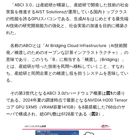
「ABCI 3.0」は産総研が構築し、産総研で開発した技術の社会
実装を推進するAIST Solutionsが運用している国内トップクラス
の性能を誇るGPUスパコンである。生成AIをはじめとする最先端
AI技術の研究開発能力の強化と、社会実装の加速を目的に構築さ
れた。
名称のABCIとは「AI Bridging Cloud Infrastructure（AI技術開
発／橋渡しのためのオープンな計算インフラストラクチャ）」の
意味であり、このうち「B」に相当する「橋渡し（Bridging）」
とは、産総研が培った技術を民間へ移転していくこと、すなわ
ち、産総研と民間企業との橋渡し役を担うシステムを意味してい
る。
その第3世代となるABCI 3.0のハードウェア概要は
図1
の通り
である。2024年夏の調達時点で最新となるNVIDIA H200 Tensor
コア GPU SXM5（VRAM容量141GB）を8基搭載した766台のサ
ーバで構成され、総GPU数は6128基である（
図2
）。