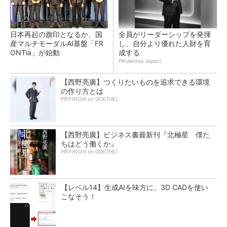
日本再起の旗印となるか、国
全員がリーダーシップを発揮
産マルチモーダルAI基盤「FR
し、自分より優れた人財を育
ONTia」が始動
成する
PR(dentsu Japan)
【西野亮廣】つくりたいものを追求できる環境
の作り方とは
PR(FINCHI on GOETHE)
【西野亮廣】ビジネス書最新刊『北極星 僕た
ちはどう働くか』
PR(FINCHI on GOETHE)
【レベル14】生成AIを味方に、3D CADを使い
こなそう！