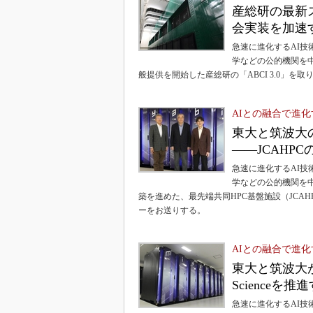
産総研の最新ス
会実装を加速
急速に進化するAI
学などの公的機関を中
般提供を開始した産総研の「ABCI 3.0」を取
AIとの融合で進
東大と筑波大の
――JCAHPC
急速に進化するAI
学などの公的機関を中
築を進めた、最先端共同HPC基盤施設（JCA
ーをお送りする。
AIとの融合で進
東大と筑波大が共
Scienceを推
急速に進化するAI