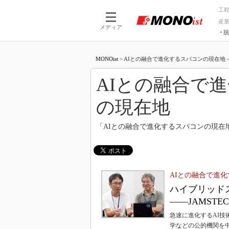
工
産
メディア
脱
つながる技術
AI×技術
MONOist
>
AIとの融合で進化するスパコンの現在地 - M
つながる工場
AI×設備
つながるサービ
Physical
AIとの融合で
の現在地
「AIとの融合で進化するスパコンの現在
AIとの融合で進
ハイブリッド
――JAMST
急速に進化するAI
学などの公的機関を中