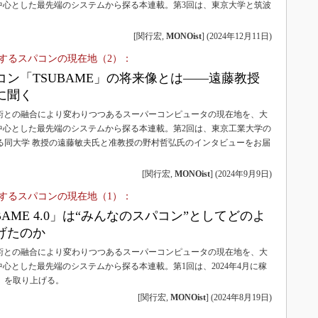
中心とした最先端のシステムから探る本連載。第3回は、東京大学と筑波
[関行宏,
MONOist
]
(
2024年12月11日
)
化するスパコンの現在地（2）：
コン「TSUBAME」の将来像とは――遠藤教授
に聞く
技術との融合により変わりつつあるスーパーコンピュータの現在地を、大
中心とした最先端のシステムから探る本連載。第2回は、東京工業大学の
している同大学 教授の遠藤敏夫氏と准教授の野村哲弘氏のインタビューをお届
[関行宏,
MONOist
]
(
2024年9月9日
)
化するスパコンの現在地（1）：
BAME 4.0」は“みんなのスパコン”としてどのよ
げたのか
技術との融合により変わりつつあるスーパーコンピュータの現在地を、大
心とした最先端のシステムから探る本連載。第1回は、2024年4月に稼
0」を取り上げる。
[関行宏,
MONOist
]
(
2024年8月19日
)