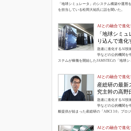
「地球シミュレータ」のシステム構築や運用を
を担当している松岡大祐氏に話を聞いた。
AIとの融合で進
「地球シミュ
り込んで進化
急速に進化するAI
学などの公的機関を中
ステムが稼働を開始したJAMSTECの「地球
AIとの融合で進
産総研の最新ス
究主幹の高野
急速に進化するAI
学などの公的機関を中
般提供が始まった産総研の「ABCI 3.0」
AIとの融合で進