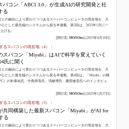
パコン「ABCI 3.0」が生成AIの研究開発と社
する
技術との融合により変わりつつあるスーパーコンピュータの現在地を、大
心とした最先端のシステムから探る本連載。第5回は、2025年1月に一
り上げる。
[関行宏,
MONOist
]
(
2025年4月10日
)
化するスパコンの現在地（4）：
スパコン「Miyabi」はAIで科学を変えていく
の4氏に聞く
技術との融合により変わりつつあるスーパーコンピュータの現在地を、大
心とした最先端のシステムから探る本連載。第4回は、「Miyabi」の構
HPC）の朴泰祐氏、中島研吾氏、塙敏博氏、建部修見氏へのインタビュ
[関行宏,
MONOist
]
(
2025年1月27日
)
化するスパコンの現在地（3）：
同構築した最新スパコン「Miyabi」がAI for
進する
技術との融合により変わりつつあるスーパーコンピュータの現在地を、大