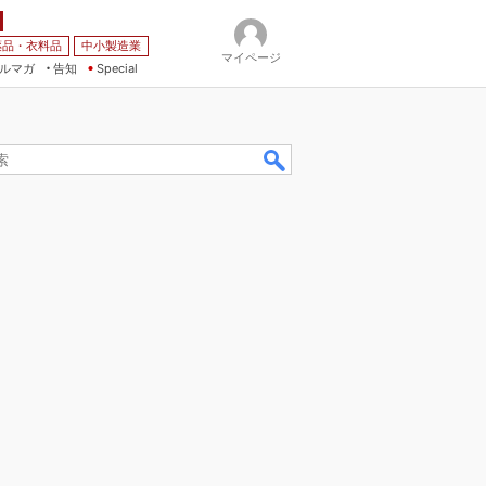
薬品・衣料品
中小製造業
マイページ
ルマガ
告知
Special