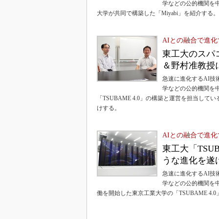
学などの公的機関を
大学が共同で構築した「Miyabi」を紹介する。
AIとの融合で進
東工大のスパ
＆野村准教授
急速に進化するAI
学などの公的機関を
「TSUBAME 4.0」の構築と運営を担当
けする。
AIとの融合で進
東工大「TSU
うな進化を遂
急速に進化するAI
学などの公的機関を中
働を開始した東京工業大学の「TSUBAME 4.