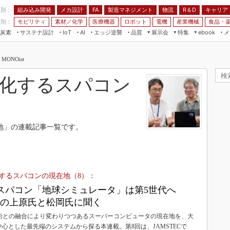
程別：
組み込み開発
メカ設計
製造マネジメント
物流
R＆D
キャリア
FA
業別：
モビリティ
素材／化学
医療機器
ロボット
電機
産業機械
食品・
炭素
サステナ設計
エッジ逆襲
品質
展示会
特集
メ
IoT
AI
ebook
伝承
組み込み開発
CEATEC
読者調査まとめ
編集後記
ONOist
JIMTOF
保全
メカ設計
つながるクルマ
組込み/エッジ コンピューティング
ス
 AI
製造マネジメント
5G
進化するスパコン
展＆IoT/5Gソリューション展
VR／AR
FA
IIFES
モビリティ
フィールドサービス
国際ロボット展
素材／化学
FPGA
地」の連載記事一覧です。
ジャパンモビリティショー
組み込み画像技術
TECHNO-FRONTIER
組み込みモデリング
人テク展
Windows Embedded
化するスパコンの現在地（8）：
スマート工場EXPO
車載ソフト開発
スパコン「地球シミュレータ」は第5世代へ
EdgeTech+
ECの上原氏と松岡氏に聞く
ISO26262
日本ものづくりワールド
技術との融合により変わりつつあるスーパーコンピュータの現在地を、大
無償設計ツール
AUTOMOTIVE WORLD
心とした最先端のシステムから探る本連載。第8回は、JAMSTECで