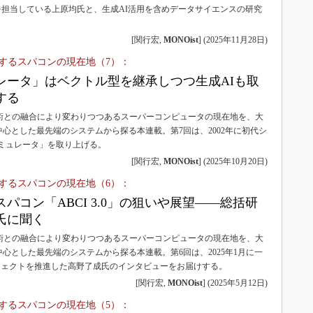
3Dプリンタ
担当している上原均氏と、生成AI活用を含めデータサイエンスの研究
産業オープンネット展
デジタルツインとCAE
[関行宏,
MONOist
]
(
2025年11月28日
)
S＆OP
化するスパコンの現在地（7）：
インダストリー4.0
レータ」はベクトル型を継承しつつ生成AIも取
イノベーション
する
製造業ビッグデータ
技術との融合により変わりつつあるスーパーコンピュータの現在地を、大
心とした最先端のシステムから探る本連載。第7回は、2002年に初代シ
メイドインジャパン
シミュレータ」を取り上げる。
植物工場
[関行宏,
MONOist
]
(
2025年10月20日
)
知財マネジメント
化するスパコンの現在地（6）：
海外生産
パコン「ABCI 3.0」の狙いや展望――総括研
氏に聞く
グローバル設計・開発
技術との融合により変わりつつあるスーパーコンピュータの現在地を、大
制御セキュリティ
心とした最先端のシステムから探る本連載。第6回は、2025年1月に一
新型コロナへの対応
プロジェクトを推進した高野了成氏のインタビューをお届けする。
[関行宏,
MONOist
]
(
2025年5月12日
)
化するスパコンの現在地（5）：