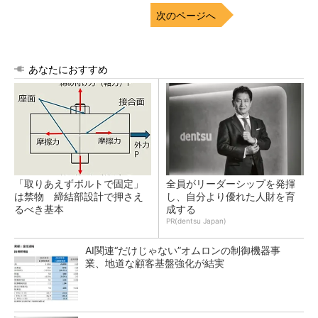
次のページへ
あなたにおすすめ
「取りあえずボルトで固定」
全員がリーダーシップを発揮
は禁物 締結部設計で押さえ
し、自分より優れた人財を育
るべき基本
成する
PR(dentsu Japan)
AI関連“だけじゃない”オムロンの制御機器事
業、地道な顧客基盤強化が結実