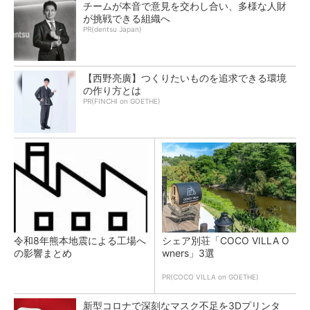
チームが本音で意見を交わし合い、多様な人財
が挑戦できる組織へ
PR(dentsu Japan)
【西野亮廣】つくりたいものを追求できる環境
の作り方とは
PR(FINCHI on GOETHE)
令和8年熊本地震による工場へ
シェア別荘「COCO VILLA O
の影響まとめ
wners」3選
PR(COCO VILLA on GOETHE)
新型コロナで深刻なマスク不足を3Dプリンタ