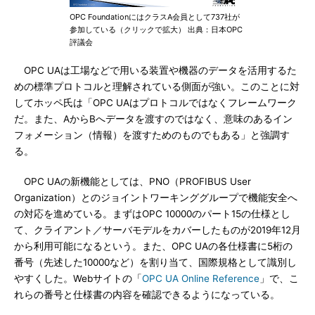
OPC FoundationにはクラスA会員として737社が
参加している（クリックで拡大） 出典：日本OPC
評議会
OPC UAは工場などで用いる装置や機器のデータを活用するた
めの標準プロトコルと理解されている側面が強い。このことに対
してホッペ氏は「OPC UAはプロトコルではなくフレームワーク
だ。また、AからBへデータを渡すのではなく、意味のあるイン
フォメーション（情報）を渡すためのものでもある」と強調す
る。
OPC UAの新機能としては、PNO（PROFIBUS User
Organization）とのジョイントワーキンググループで機能安全へ
の対応を進めている。まずはOPC 10000のパート15の仕様とし
て、クライアント／サーバモデルをカバーしたものが2019年12月
から利用可能になるという。また、OPC UAの各仕様書に5桁の
番号（先述した10000など）を割り当て、国際規格として識別し
やすくした。Webサイトの「
OPC UA Online Reference
」で、こ
れらの番号と仕様書の内容を確認できるようになっている。