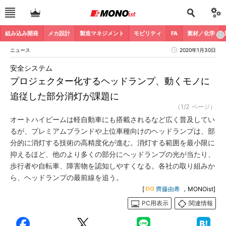
組み込み開発
メカ設計
製造マネジメント
モビリティ
FA
素材／化学
ニュース
2020年1月30日
安全システム
プロジェクター化するヘッドランプ、動くモノに
追従した部分消灯が課題に
（1/2 ページ）
オートハイビームは軽自動車にも搭載されるなど広く普及してい
るが、プレミアムブランドや上位車種向けのヘッドランプは、部
分的に消灯する技術の高精度化が進む。消灯する範囲を最小限に
抑えるほど、他のより多くの部分にヘッドランプの光が当たり、
歩行者や自転車、障害物を認知しやすくなる。各社の取り組みか
ら、ヘッドランプの最前線を追う。
[
齊藤由希
，MONOist]
PC用表示
関連情報