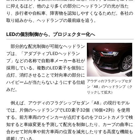
に抑えるほど、他のより多くの部分にヘッドランプの光が当た
り、歩行者や自転車、障害物を認知しやすくなるためだ。各社の
取り組みから、ヘッドランプの最前線を追う。
LEDの個別制御から、プロジェクター化へ
部分的な配光制御が可能なヘッドラン
プは、「アダプティブLEDヘッドラン
プ」などの名称で自動車メーカー各社が
採用している。複数のLED素子を個別に
点灯、消灯させることで対向車の部分に
アウディのフラグシップセダ
ハイビームが当たらないようにする仕組
ン「A8」のヘッドランプ（ク
みだ。
リックして拡大）
例えば、アウディのフラグシップセダン「A8」の現行モデル
では、片側のヘッドランプでLED素子32個（16個×2列）を使用
する。前方車両のウインカーが点灯するのをフロントカメラで検
知すると車線変更を予測して配光を制御したり、カーブの曲率に
合わせて対向車や前方車両の位置を減光したりする高度な機能も
搭載している。