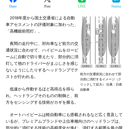
Share
Post
LINE
Hatena
2018年度から国土交通省による自動
車アセスメントの評価対象に加わった、
「高機能前照灯」。
夜間の走行中に、対向車など前方の交
通状況に合わせて、ハイビームをロービ
ームに自動で切り替えたり、部分的に消
灯して他のドライバーがまぶしさを感じ
ないようにしたりするヘッドランプでテ
前方の交通状況に合わせて部
ストが行われる。
分的に消灯するイメージ（ク
リックして拡大） 出典：日産
低速から作動するほど高得点を得ら
自動車
れ、ヘッドランプそのものの制御と、前
方をセンシングする技術がカギを握る。
オートハイビームは軽自動車にも搭載されるなど広く普及して
いるが、プレミアムブランドや上位車種向けのヘッドランプは、
部分的に消灯する技術の高精度化が進む。消灯する範囲を最小限