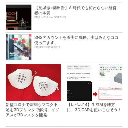
【見城徹×藤田晋】AI時代でも変わらない経営
者の本質
PR(FINCHI on GOETHE)
SNSアカウントを着実に成長。実はみんなココ
使ってます。
PR(Dreaw合同会社)
新型コロナで深刻なマスク不
【レベル14】生成AIを味方
足を3Dプリンタで解消、イグ
に、3D CADを使いこなそう！
アスが3Dマスクを開発