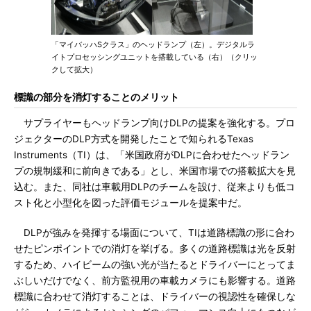
「マイバッハSクラス」のヘッドランプ（左）。デジタルラ
イトプロセッシングユニットを搭載している（右）（クリッ
クして拡大）
標識の部分を消灯することのメリット
サプライヤーもヘッドランプ向けDLPの提案を強化する。プロ
ジェクターのDLP方式を開発したことで知られるTexas
Instruments（TI）は、「米国政府がDLPに合わせたヘッドラン
プの規制緩和に前向きである」とし、米国市場での搭載拡大を見
込む。また、同社は車載用DLPのチームを設け、従来よりも低コ
スト化と小型化を図った評価モジュールを提案中だ。
DLPが強みを発揮する場面について、TIは道路標識の形に合わ
せたピンポイントでの消灯を挙げる。多くの道路標識は光を反射
するため、ハイビームの強い光が当たるとドライバーにとってま
ぶしいだけでなく、前方監視用の車載カメラにも影響する。道路
標識に合わせて消灯することは、ドライバーの視認性を確保しな