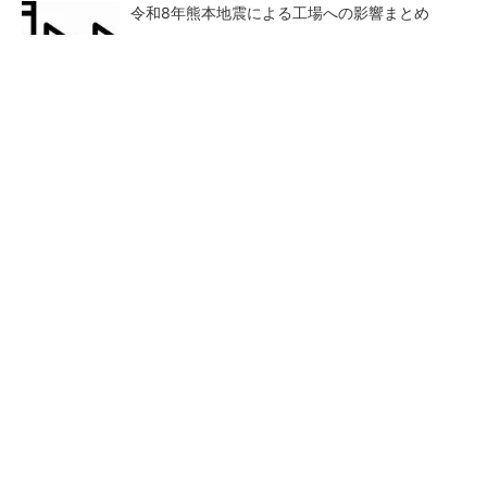
令和8年熊本地震による工場への影響まとめ
SNSアカウントを着実に成長。実はみんなココ
使ってます。
PR(Dreaw合同会社)
狭小な駐車場に、シャープがポールカメラ式製
品発表 市場シェア10％目指す