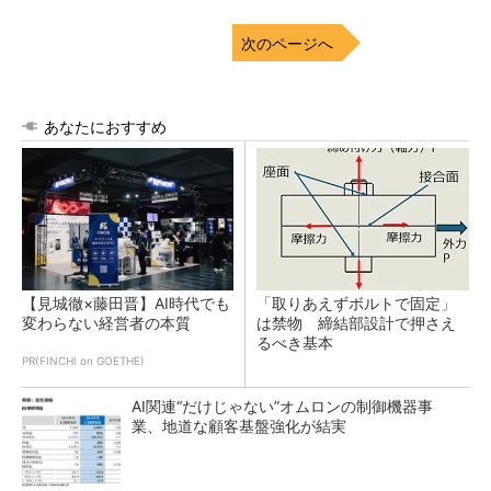
次のページへ
あなたにおすすめ
【見城徹×藤田晋】AI時代でも
「取りあえずボルトで固定」
変わらない経営者の本質
は禁物 締結部設計で押さえ
るべき基本
PR(FINCHI on GOETHE)
AI関連“だけじゃない”オムロンの制御機器事
業、地道な顧客基盤強化が結実