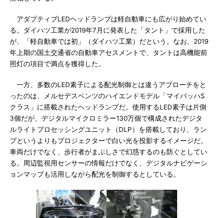
アダプティブLEDヘッドランプは軽自動車にも広がり始めてい
る。ダイハツ工業が2019年7月に発表した「タント」で採用した
が、「軽自動車では初」（ダイハツ工業）だという。なお、2019
年上期の国土交通省の自動車アセスメントで、タントは高機能前
照灯の項目で満点を獲得した。
一方、多数のLED素子による配光制御とは違うアプローチをと
ったのは、メルセデスベンツのハイエンドモデル「マイバッハS
クラス」に搭載されたヘッドランプだ。使用するLED素子は片側
3個だが、デジタルマイクロミラー130万個で構成されたデジタ
ルライトプロセッシングユニット（DLP）を搭載しており、ラン
プというよりもプロジェクターで白い光を投影するイメージだ。
車両だけでなく、歩行者がまぶしさで幻惑するのも防ぐとしてい
る。周辺監視用センサーの情報だけでなく、デジタルナビゲーシ
ョンマップも活用しながら配光を制御するとしている。