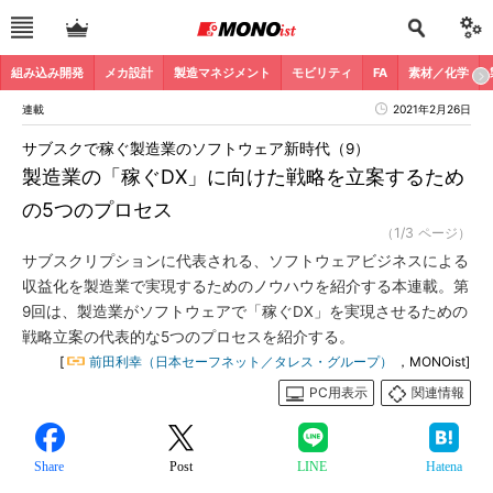
組み込み開発
メカ設計
製造マネジメント
モビリティ
FA
素材／化学
連載
2021年2月26日
サブスクで稼ぐ製造業のソフトウェア新時代（9）
製造業の「稼ぐDX」に向けた戦略を立案するため
の5つのプロセス
（1/3 ページ）
サブスクリプションに代表される、ソフトウェアビジネスによる
収益化を製造業で実現するためのノウハウを紹介する本連載。第
9回は、製造業がソフトウェアで「稼ぐDX」を実現させるための
戦略立案の代表的な5つのプロセスを紹介する。
[
前田利幸（日本セーフネット／タレス・グループ）
，MONOist]
PC用表示
関連情報
Share
Post
LINE
Hatena