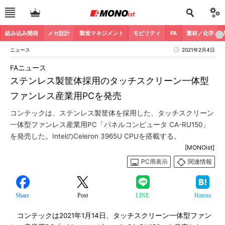
組み込み開発
メカ設計
製造マネジメント
モビリティ
FA
素材／化学
ニュース
2021年2月4日
FAニュース
ステンレス製筐体採用のタッチスクリーン一体型
ファンレス産業用PCを発売
コンテックは、ステンレス製筐体を採用した、タッチスクリーン
一体型ファンレス産業用PC「パネルコンピュータ CA-RU150」
を発売した。IntelのCeleron 3965U CPUを搭載する。
[MONOist]
PC用表示
関連情報
Share
Post
LINE
Hatena
コンテックは2021年1月14日、タッチスクリーン一体型ファン