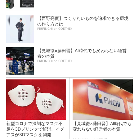
【西野亮廣】つくりたいものを追求できる環境
の作り方とは
PR(FINCHI on GOETHE)
【見城徹×藤田晋】AI時代でも変わらない経営
者の本質
PR(FINCHI on GOETHE)
新型コロナで深刻なマスク不
【見城徹×藤田晋】AI時代でも
足を3Dプリンタで解消、イグ
変わらない経営者の本質
アスが3Dマスクを開発