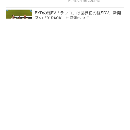
PR(FINCHI on GOETHE)
BYDの軽EV「ラッコ」は世界初の軽SDV、新開
発の「X-PACK」に電動システ...
ペロブスカイト太陽電池の量産に有効なイン
ク、従来比で1.5倍の性能向上
【レベル14】生成AIを味方に、3D CADを使い
こなそう！