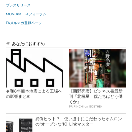
プレスリリース
MONOist FAフォーラム
FAメルマガ登録ページ
あなたにおすすめ
令和8年熊本地震による工場へ
【西野亮廣】ビジネス書最新
の影響まとめ
刊『北極星 僕たちはどう働
くか』
PR(FINCHI on GOETHE)
異例ヒット？ 使い勝手にこだわったオムロン
の“オープンな”IO-Linkマスター