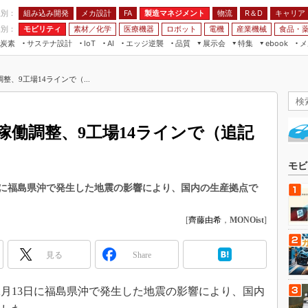
程別：
組み込み開発
メカ設計
製造マネジメント
物流
R＆D
キャリア
FA
業別：
モビリティ
素材／化学
医療機器
ロボット
電機
産業機械
食品・
炭素
サステナ設計
エッジ逆襲
品質
展示会
特集
メ
IoT
AI
ebook
伝承
組み込み開発
CEATEC
読者調査まとめ
編集後記
、9工場14ラインで（...
JIMTOF
保全
メカ設計
つながるクルマ
組込み/エッジ コンピューティング
ス
 AI
製造マネジメント
5G
展＆IoT/5Gソリューション展
VR／AR
FA
稼働調整、9工場14ラインで（追記
IIFES
モビリティ
フィールドサービス
国際ロボット展
素材／化学
FPGA
モビ
ジャパンモビリティショー
組み込み画像技術
13日に福島県沖で発生した地震の影響により、国内の生産拠点で
TECHNO-FRONTIER
組み込みモデリング
人テク展
[
齊藤由希
，
MONOist
]
Windows Embedded
スマート工場EXPO
車載ソフト開発
見る
Share
EdgeTech+
ISO26262
日本ものづくりワールド
、2月13日に福島県沖で発生した地震の影響により、国内
無償設計ツール
AUTOMOTIVE WORLD