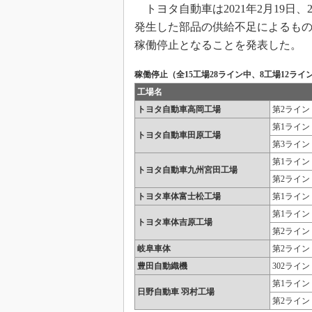
トヨタ自動車は2021年2月19日
発生した部品の供給不足によるものだ
稼働停止となることを発表した。
稼働停止（全15工場28ライン中、8工場12ライ
工場名
トヨタ自動車高岡工場
第2ライン
第1ライン
トヨタ自動車田原工場
第3ライン
第1ライン
トヨタ自動車九州宮田工場
第2ライン
トヨタ車体富士松工場
第1ライン
第1ライン
トヨタ車体吉原工場
第2ライン
岐阜車体
第2ライン
豊田自動織機
302ライン
第1ライン
日野自動車 羽村工場
第2ライン