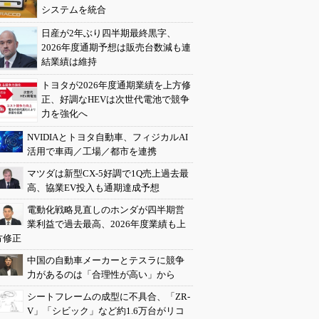
システムを統合
日産が2年ぶり四半期最終黒字、
2026年度通期予想は販売台数減も連
結業績は維持
トヨタが2026年度通期業績を上方修
正、好調なHEVは次世代電池で競争
力を強化へ
NVIDIAとトヨタ自動車、フィジカルAI
活用で車両／工場／都市を連携
マツダは新型CX-5好調で1Q売上過去最
高、協業EV投入も通期達成予想
電動化戦略見直しのホンダが四半期営
業利益で過去最高、2026年度業績も上
方修正
中国の自動車メーカーとテスラに競争
力があるのは「合理性が高い」から
シートフレームの成型に不具合、「ZR-
V」「シビック」など約1.6万台がリコ