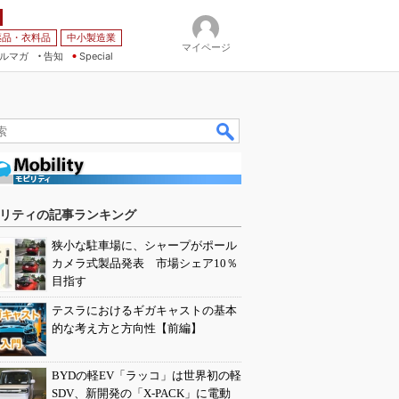
薬品・衣料品
中小製造業
マイページ
ルマガ
告知
Special
リティの記事ランキング
狭小な駐車場に、シャープがポール
カメラ式製品発表 市場シェア10％
目指す
テスラにおけるギガキャストの基本
的な考え方と方向性【前編】
BYDの軽EV「ラッコ」は世界初の軽
SDV、新開発の「X-PACK」に電動