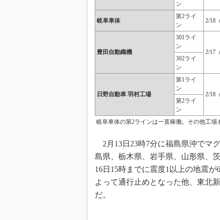
ン
第2ライ
岐阜車体
2/1
ン
301ライ
ン
豊田自動織機
2/1
302ライ
ン
第1ライ
ン
日野自動車 羽村工場
2/1
第2ライ
ン
岐阜車体の第2ラインは一直稼働。その他工場も
2月13日23時7分に福島県沖でマ
島県、栃木県、岩手県、山形県、茨
16日15時までに震度1以上の地震
よって通行止めとなった他、東北
だ。