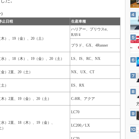
表した。
3Dプリンタ
産業オープンネット展
デジタルツインとCAE
ン）
S＆OP
停止日程
生産車種
ハリアー、プリウスα、
インダストリー4.0
RAV4
8（木）、19（金）、20（土）
イノベーション
プラド、GX、4Runner
製造業ビッグデータ
7（水）、18（木）、19（金）、20（土）
LS、IS、RC、NX
メイドインジャパン
植物工場
9（金）2直、20（土）
NX、UX、CT
知財マネジメント
0（土）
ES、RX
海外生産
グローバル設計・開発
8（木）2直、19（金）、20（土）
C-HR、アクア
制御セキュリティ
LC70
新型コロナへの対応
7（水）2直、18（木）、19（金）、
LC200／LX
土）
LC70