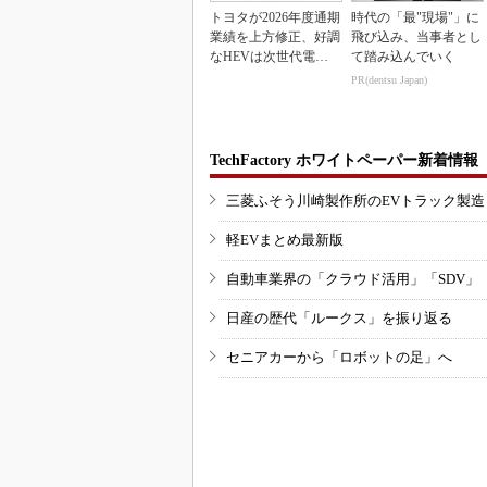
トヨタが2026年度通期
時代の「最"現場"」に
業績を上方修正、好調
飛び込み、当事者とし
なHEVは次世代電池
て踏み込んでいく
で競争力を強化へ
PR(dentsu Japan)
TechFactory ホワイトペーパー新着情報
三菱ふそう川崎製作所のEVトラック製
軽EVまとめ最新版
自動車業界の「クラウド活用」「SDV」
日産の歴代「ルークス」を振り返る
セニアカーから「ロボットの足」へ