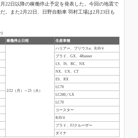
、2月22日以降の稼働停止予定を発表した。今回の地震で
。また2月22日、日野自動車 羽村工場は2月23日も
ン）
稼働停止日程
生産車種
ハリアー、プリウスα、RAV4
プラド、GX、4Runner
LS、IS、RC、NX
NX、UX、CT
ES、RX
LC70
2/22（月）～23（火）
LC200／LX
LC70
コースター
RAV4
プラド、FJクルーザー
ダイナ