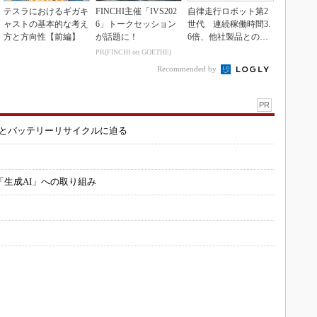
テスラにおけるギガキ
FINCHI主催「IVS202
自律走行ロボット第2
ャストの基本的な考え
6」トークセッション
世代 連続稼働時間3.
方と方向性【前編】
が話題に！
6倍、他社製品との連
携も可能
PR(FINCHI on GOETHE)
Recommended by
PR
造とバッテリーリサイクルに迫る
「生成AI」への取り組み