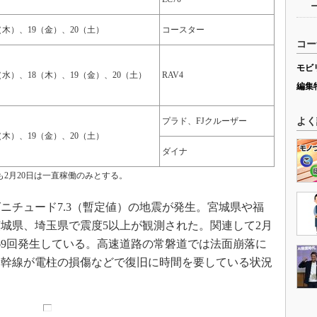
8（木）、19（金）、20（土）
コースター
コー
モビ
7（水）、18（木）、19（金）、20（土）
RAV4
編集
プラド、FJクルーザー
よく
8（木）、19（金）、20（土）
ダイナ
2月20日は一直稼働のみとする。
グニチュード7.3（暫定値）の地震が発生。宮城県や福
城県、埼玉県で震度5以上が観測された。関連して2月
が69回発生している。高速道路の常磐道では法面崩落に
新幹線が電柱の損傷などで復旧に時間を要している状況