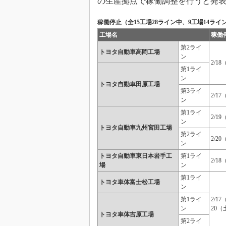
の生産拠点で稼働調整を行うと発
稼働停止（全15工場28ライン中、9工場14ライ
工場名
稼働
第2ライ
トヨタ自動車高岡工場
ン
2/1
第1ライ
ン
トヨタ自動車田原工場
第3ライ
2/1
ン
第1ライ
2/1
ン
トヨタ自動車九州宮田工場
第2ライ
2/2
ン
トヨタ自動車東日本岩手工
第1ライ
2/1
場
ン
第1ライ
トヨタ車体富士松工場
ン
第1ライ
2/1
ン
20（
トヨタ車体吉原工場
第2ライ