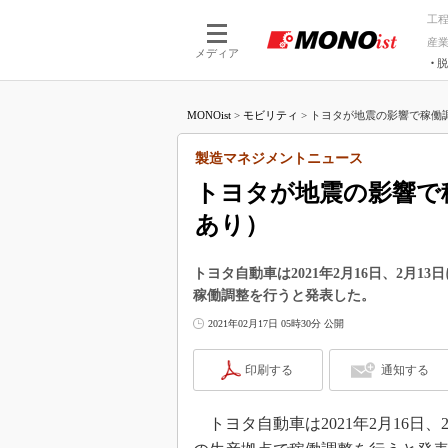
工
産
メディア
脱
つながる技術
AI×技術
MONOist
>
モビリティ
>
トヨタが地震の影響で稼働調整
つながる工場
AI×設備
つながるサービ
Physical
製造マネジメントニュース
トヨタが地震の影響で
あり）
トヨタ自動車は2021年2月16日、2月
稼働調整を行うと発表した。
2021年02月17日 05時30分 公開
印刷する
通知する
トヨタ自動車は2021年2月16日