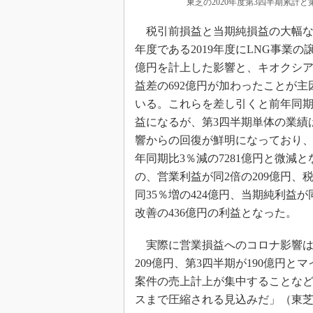
東芝の2020年度第3四半期累計
税引前損益と当期純損益の大幅な
年度である2019年度にLNG事業の譲
億円を計上した影響と、キオクシ
益差の692億円が加わったことが主
いる。これらを差し引くと前年同
益になるが、第3四半期単体の業績
響からの回復が鮮明になっており
年同期比3％減の7281億円と微減
の、営業利益が同2倍の209億円、
同35％増の424億円、当期純利益が同
改善の436億円の利益となった。
実際に営業損益へのコロナ影響は減
209億円、第3四半期が190億円
案件の売上計上が集中することなど
スまで圧縮される見込みだ」（東芝