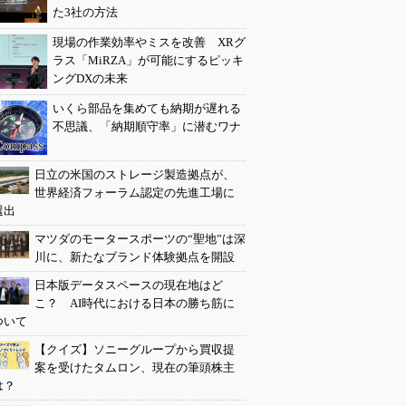
た3社の方法
現場の作業効率やミスを改善 XRグ
ラス「MiRZA」が可能にするピッキ
ングDXの未来
いくら部品を集めても納期が遅れる
不思議、「納期順守率」に潜むワナ
日立の米国のストレージ製造拠点が、
世界経済フォーラム認定の先進工場に
選出
マツダのモータースポーツの“聖地”は深
川に、新たなブランド体験拠点を開設
日本版データスペースの現在地はど
こ？ AI時代における日本の勝ち筋に
ついて
【クイズ】ソニーグループから買収提
案を受けたタムロン、現在の筆頭株主
は？