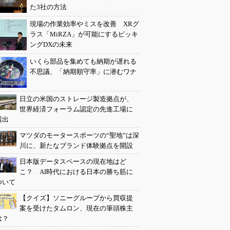
た3社の方法
現場の作業効率やミスを改善 XRグ
ラス「MiRZA」が可能にするピッキ
ングDXの未来
いくら部品を集めても納期が遅れる
不思議、「納期順守率」に潜むワナ
日立の米国のストレージ製造拠点が、
世界経済フォーラム認定の先進工場に
選出
マツダのモータースポーツの“聖地”は深
川に、新たなブランド体験拠点を開設
日本版データスペースの現在地はど
こ？ AI時代における日本の勝ち筋に
ついて
【クイズ】ソニーグループから買収提
案を受けたタムロン、現在の筆頭株主
は？