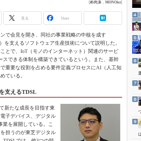
3Dプリンタ
[
朴尚洙
，
MONOist
]
産業オープンネット展
デジタルツインとCAE
見る
Share
S＆OP
インダストリー4.0
ラインで会見を開き、同社の事業戦略の中核を成す
イノベーション
ム）を支えるソフトウェア生産技術について説明した。
ことで、IoT（モノのインターネット）関連のサービ
製造業ビッグデータ
ースできる体制を構築できているという。また、基幹
メイドインジャパン
で重要な役割を占める要件定義プロセスにAI（人工知
植物工場
進めている。
知財マネジメント
海外生産
支えるTDSL
グローバル設計・開発
て新たな成長を目指す東
制御セキュリティ
、電子デバイス、デジタル
新型コロナへの対応
事業を展開している。こ
ンを担うのが東芝デジタル
。TDSLでは、他3つの領