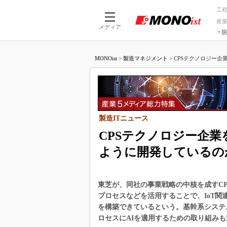
工
産
メディア
脱
つながる技術
AI×技術
MONOist
>
製造マネジメント
>
CPSテクノロジー企
つながる工場
AI×設備
つながるサービ
Physical
製造ITニュース
CPSテクノロジー企
ように開発しているの
東芝が、同社の事業戦略の中核を成すC
プロセスなどを活用することで、IoT関
を構築できているという。基幹系システ
ロセスにAIを適用するための取り組み