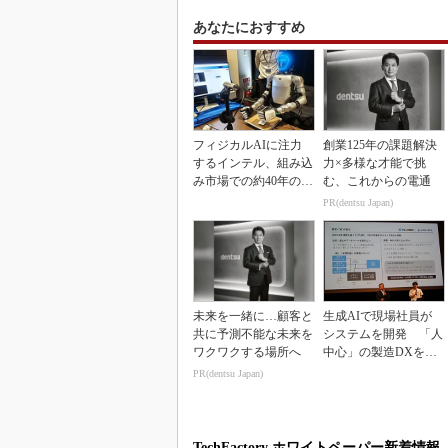
あなたにおすすめ
フィジカルAIに注力
創業125年の課題解決
するインテル、組み込
力×多様な才能で挑
み市場での約40年の実
む、これからの電通
績を生かせるか
PR(dentsu Japan)
未来を一緒に…顧客と
生成AIで現場社員が
共に予測不能な未来を
システムを開発 「人
ワクワクする場所へ
中心」の製造DXを自
走させた3社の方法
PR(dentsu Japan)
TechFactory ホワイトペーパー新着情報