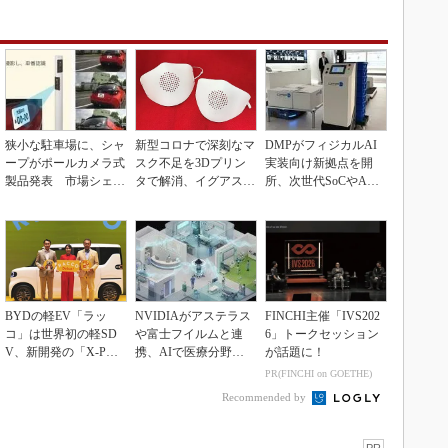
狭小な駐車場に、シャ
新型コロナで深刻なマ
DMPがフィジカルAI
ープがポールカメラ式
スク不足を3Dプリン
実装向け新拠点を開
製品発表 市場シェア
タで解消、イグアスが
所、次世代SoCやAM
10％目指す
3Dマスクを開発
Rデモを披露
BYDの軽EV「ラッ
NVIDIAがアステラス
FINCHI主催「IVS202
コ」は世界初の軽SD
や富士フイルムと連
6」トークセッション
V、新開発の「X-PAC
携、AIで医療分野支
が話題に！
K」に電動システ...
援へ
PR(FINCHI on GOETHE)
Recommended by
PR