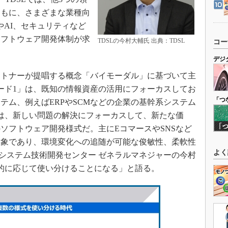
ともに、さまざまな業種向
やAI、セキュリティなど
ソフトウェア開発体制が求
TDSLの今村大輔氏 出典：TDSL
コー
デジ
トナーが提唱する概念「バイモーダル」に基づいて主
ード1」は、既知の情報資産の活用にフォーカスしてお
「つ
テム、例えばERPやSCMなどの企業の基幹系システム
は、新しい問題の解決にフォーカスして、新たな価
ソフトウェア開発様式だ。主にEコマースやSNSなど
対象であり、環境変化への追随が可能な俊敏性、柔軟性
よく
アシステム技術開発センター ゼネラルマネジャーの今村
的に応じて使い分けることになる」と語る。