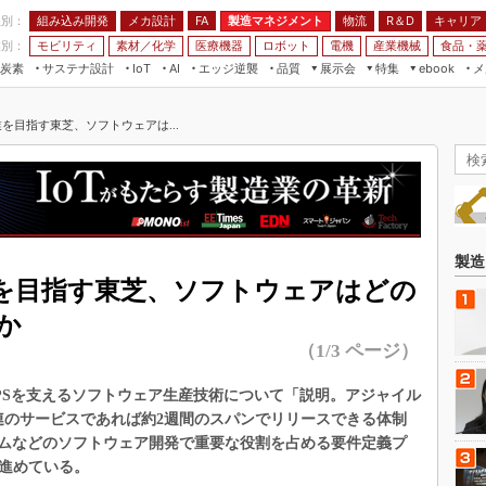
程別：
組み込み開発
メカ設計
製造マネジメント
物流
R＆D
キャリア
FA
業別：
モビリティ
素材／化学
医療機器
ロボット
電機
産業機械
食品・
炭素
サステナ設計
エッジ逆襲
品質
展示会
特集
メ
IoT
AI
ebook
伝承
組み込み開発
CEATEC
読者調査まとめ
編集後記
業を目指す東芝、ソフトウェアは...
JIMTOF
保全
メカ設計
つながるクルマ
組込み/エッジ コンピューティング
ス
 AI
製造マネジメント
5G
展＆IoT/5Gソリューション展
VR／AR
FA
IIFES
モビリティ
フィールドサービス
国際ロボット展
素材／化学
FPGA
製造
ジャパンモビリティショー
業を目指す東芝、ソフトウェアはどの
組み込み画像技術
TECHNO-FRONTIER
か
組み込みモデリング
人テク展
（1/3 ページ）
Windows Embedded
スマート工場EXPO
車載ソフト開発
PSを支えるソフトウェア生産技術について「説明。アジャイル
EdgeTech+
連のサービスであれば約2週間のスパンでリリースできる体制
ISO26262
日本ものづくりワールド
ムなどのソフトウェア開発で重要な役割を占める要件定義プ
無償設計ツール
も進めている。
AUTOMOTIVE WORLD