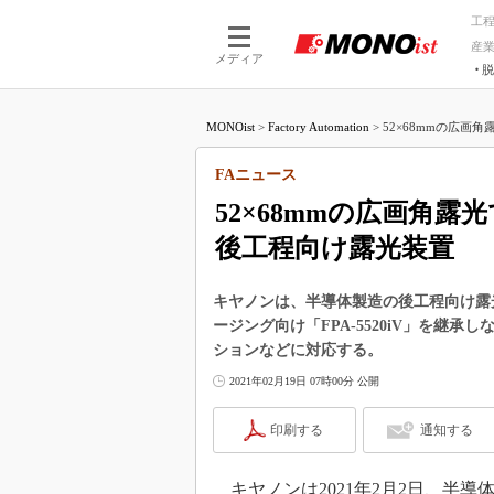
工
産
メディア
脱
つながる技術
AI×技術
MONOist
>
Factory Automation
>
52×68mmの広画
つながる工場
AI×設備
つながるサービ
Physical
FAニュース
52×68mmの広画角
後工程向け露光装置
キヤノンは、半導体製造の後工程向け露光装
ージング向け「FPA-5520iV」を継承
ションなどに対応する。
2021年02月19日 07時00分 公開
印刷する
通知する
キヤノンは2021年2月2日、半導体製