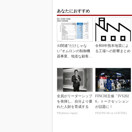
あなたにおすすめ
AI関連“だけじゃな
令和8年熊本地震によ
い”オムロンの制御機
る工場への影響まとめ
器事業、地道な顧客基
盤強化が結実
全員がリーダーシップ
FINCHI主催「IVS202
を発揮し、自分より優
6」トークセッション
れた人財を育成する
が話題に！
PR(dentsu Japan)
PR(FINCHI on GOETHE)