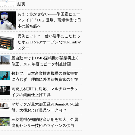
結実
あえて歩かせない――準国産ヒュー
マノイド「D1」登場、現場稼働で日
本の勝ち筋へ
異例ヒット？ 使い勝手にこだわっ
たオムロンの“オープンな”IO-Linkマ
スター
脱自動車でもDMG森精機が業績再上方
修正、2028年度にピーク利益計画
牧野フ、日本産業推進機構の買収提案
に応じず 理由に外国籍投資家の存在
高硬度材加工に対応、マルチローラタ
イプの鏡面仕上げ工具
マザックが最大加工径910mmのCNC旋
盤、大径および長尺ワーク向け
三菱電機が知的財産活用を拡大、金属
腐食センサー技術のライセンス供与