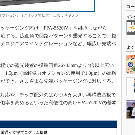
コー
 LFオプション」（クリックで拡大） 出典：キヤノン
イン
ケージング向け「FPA-5520iV」を継承しながら、
に対応する。広画角で回路パターンを露光することで、複
ヘテロジニアスインテグレーションなど、幅広い先端パ
よく
での露光装置の標準画角26×33mmより4倍以上広い
1.5μm（高解像力オプションの使用で1.0μm）の高解
光ができ、さまざまな先端パッケージングに対応する。
対応や、チップ配列のばらつきが大きい再構成基板で
率を高めるといった利便性の高いFPA-5520iVの基本
、電通が支援プログラム提供