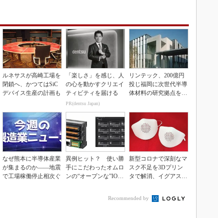
ルネサスが高崎工場を
「楽しさ」を感じ、人
リンテック、200億円
閉鎖へ、かつてはSiC
の心を動かすクリエイ
投じ福岡に次世代半導
デバイス生産の計画も
ティビティを届ける
体材料の研究拠点を開
設
PR(dentsu Japan)
なぜ熊本に半導体産業
異例ヒット？ 使い勝
新型コロナで深刻なマ
が集まるのか――地震
手にこだわったオムロ
スク不足を3Dプリン
で工場稼働停止相次ぐ
ンの“オープンな”IO-L
タで解消、イグアスが
inkマスター
3Dマスクを開発
Recommended by