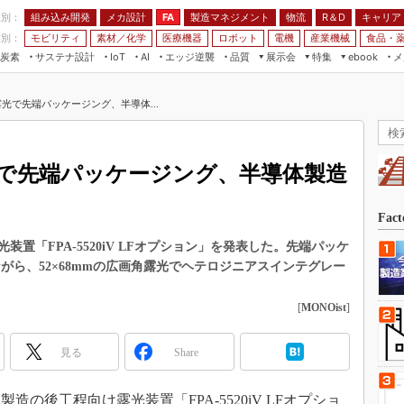
程別：
組み込み開発
メカ設計
製造マネジメント
物流
R＆D
キャリア
FA
業別：
モビリティ
素材／化学
医療機器
ロボット
電機
産業機械
食品・
炭素
サステナ設計
エッジ逆襲
品質
展示会
特集
メ
IoT
AI
ebook
伝承
組み込み開発
CEATEC
読者調査まとめ
編集後記
角露光で先端パッケージング、半導体...
JIMTOF
保全
メカ設計
つながるクルマ
組込み/エッジ コンピューティング
ス
 AI
製造マネジメント
5G
展＆IoT/5Gソリューション展
VR／AR
FA
露光で先端パッケージング、半導体製造
IIFES
モビリティ
フィールドサービス
国際ロボット展
素材／化学
FPGA
Fac
ジャパンモビリティショー
組み込み画像技術
置「FPA-5520iV LFオプション」を発表した。先端パッケ
TECHNO-FRONTIER
しながら、52×68mmの広画角露光でヘテロジニアスインテグレー
組み込みモデリング
人テク展
Windows Embedded
[
MONOist
]
スマート工場EXPO
車載ソフト開発
EdgeTech+
見る
Share
ISO26262
日本ものづくりワールド
無償設計ツール
AUTOMOTIVE WORLD
造の後工程向け露光装置「FPA-5520iV LFオプショ