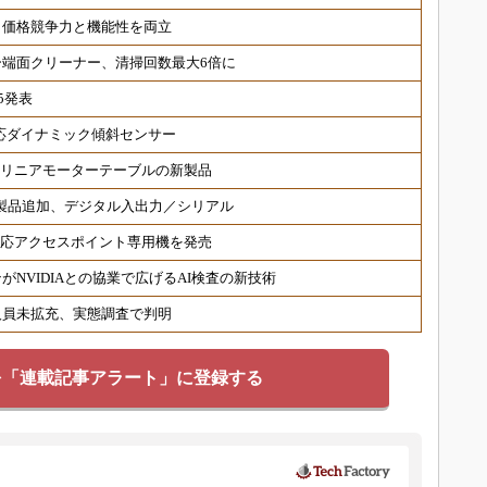
、価格競争力と機能性を両立
端面クリーナー、清掃回数最大6倍に
5発表
対応ダイナミック傾斜センサー
 リニアモーターテーブルの新製品
対応製品追加、デジタル入出力／シリアル
6対応アクセスポイント専用機を発売
NVIDIAとの協業で広げるAI検査の新技術
人員未拡充、実態調査で判明
を「連載記事アラート」に登録する