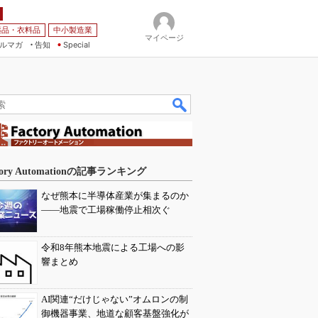
薬品・衣料品
中小製造業
マイページ
ルマガ
告知
Special
tory Automationの記事ランキング
なぜ熊本に半導体産業が集まるのか
――地震で工場稼働停止相次ぐ
令和8年熊本地震による工場への影
響まとめ
AI関連“だけじゃない”オムロンの制
御機器事業、地道な顧客基盤強化が