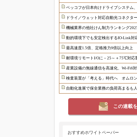
ベッコフが日本向けドライブシステム
ドライ／ウェット対応自動光コネクター
機械業界の他社けん制力ランキング202
動的環境下でも安定検出するIO-Link
最高速度1.5倍、定格推力9倍以上向上
耐環境リモートI/Oに－25～＋75℃
産業設備の無線通信を高速化、Wi-Fi
検査装置が「考える」時代へ オムロンが
自動化進展で保全業務の負荷高まるも
この連載
おすすめホワイトペーパー