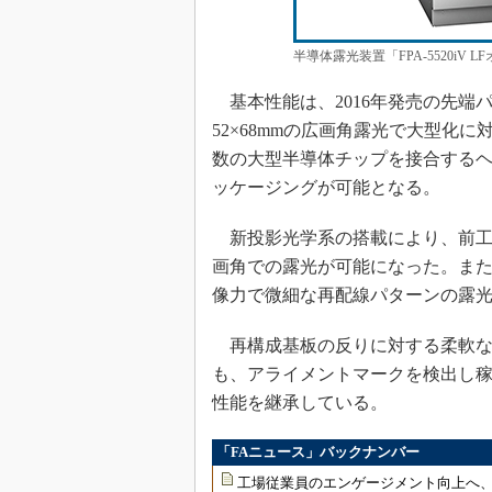
半導体露光装置「FPA-5520iV
基本性能は、2016年発売の先端パッ
52×68mmの広画角露光で大型化
数の大型半導体チップを接合する
ッケージングが可能となる。
新投影光学系の搭載により、前工程
画角での露光が可能になった。また、
像力で微細な再配線パターンの露
再構成基板の反りに対する柔軟な
も、アライメントマークを検出し稼働
性能を継承している。
「FAニュース」バックナンバー
工場従業員のエンゲージメント向上へ