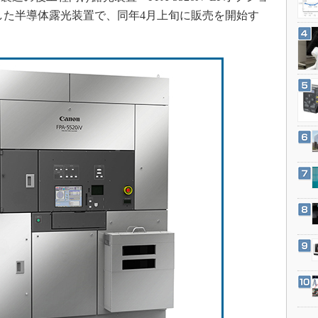
3Dプリンタ
産業オープンネット展
した半導体露光装置で、同年4月上旬に販売を開始す
デジタルツインとCAE
S＆OP
インダストリー4.0
イノベーション
製造業ビッグデータ
メイドインジャパン
植物工場
知財マネジメント
海外生産
グローバル設計・開発
制御セキュリティ
新型コロナへの対応