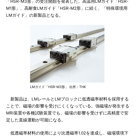
「HSR-M3形」の受注開始を発表した。高温用LMガイド「HSR-
M1形」、高耐食LMガイド「HSR-M2形」に続く、「特殊環境用
LMガイド」の新製品となる。
LMガイド「HSR-M3形」 出所：THK
新製品は、LMレールとLMブロックに低透磁率材料を採用する
ことで、磁場の影響を受けにくくなっている。強磁場が発生する
MRI装置や各種試験装置でも、磁場の影響を受けずに高精度で安
定した直線運動が可能になる。
低透磁率材料の使用により比透磁率1.02を達成し、磁場環境下