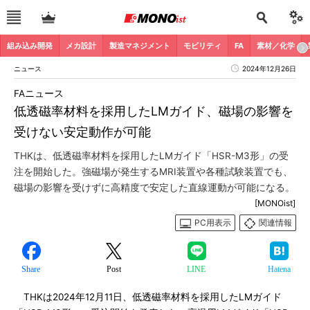
組み込み開発
メカ設計
製造マネジメント
モビリティ
FA
素材／化学
ニュース
2024年12月26日
FAニュース
低透磁率材料を採用したLMガイド、磁場の影響を
受けない安定動作が可能
THKは、低透磁率材料を採用したLMガイド「HSR-M3形」の受
注を開始した。強磁場が発生するMRI装置や各種試験装置でも、
磁場の影響を受けずに高精度で安定した直線運動が可能になる。
[MONOist]
PC用表示
関連情報
Share
Post
LINE
Hatena
THKは2024年12月11日、低透磁率材料を採用したLMガイド