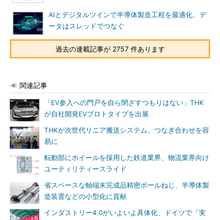
AIとデジタルツインで半導体製造工程を最適化、デ
ータはスレッドでつなぐ
過去の連載記事が 2757 件あります
関連記事
「EV参入への門戸を自ら閉ざすつもりはない」THK
が自社開発EVプロトタイプを出展
THKが次世代リニア搬送システム、つなぎ合わせを容
易に
転動部にホイールを採用した鉄道業界、物流業界向け
ユーティリティースライド
省スペースな軸端末完成品精密ボールねじ、半導体製
造装置などの小型化に貢献
インダストリー4.0がいよいよ具体化、ドイツで「実