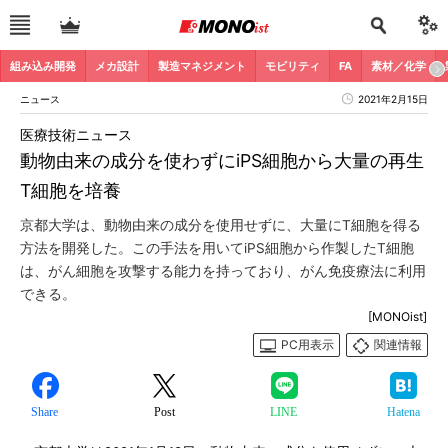
組み込み開発
メカ設計
製造マネジメント
モビリティ
FA
素材／化学
ニュース
2021年2月15日
医療技術ニュース
動物由来の成分を使わずにiPS細胞から大量の再生
T細胞を培養
京都大学は、動物由来の成分を使用せずに、大量にT細胞を得る
方法を開発した。この手法を用いてiPS細胞から作製したT細胞
は、がん細胞を攻撃する能力を持っており、がん免疫療法に利用
できる。
[MONOist]
PC用表示
関連情報
Share
Post
LINE
Hatena