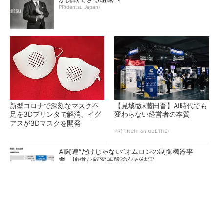
PR(dentsu Japan)
新型コロナで深刻なマスク不
【見城徹×藤田晋】AI時代でも
足を3Dプリンタで解消、イグ
変わらない経営者の本質
アスが3Dマスクを開発
PR(FINCHI on GOETHE)
AI関連“だけじゃない”オムロンの制御機器事
業、地道な顧客基盤強化が結実
【レベル14】生成AIを味方に、3D CADを使い
こなそう！