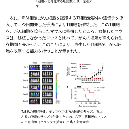
T細胞へと分化する細胞数 出典：京都大
学
次に、iPS細胞にがん細胞を認識するT細胞受容体の遺伝子を導
入して、今回開発した手法によりT細胞を作製した。このT細胞
を、がん細胞を投与したマウスに移植したところ、移植したマウ
スは、移植しなかったマウスと比べて、がんの増殖が抑えられ生
存期間も長かった。このことにより、再生したT細胞が、がん細
胞を攻撃する能力を持つことが示された。
T細胞の機能評価。左：マウス体内の腫瘍のサイズ、右上：
左図の腫瘍のサイズを計測したもの、右下：移植後のマウス
の生存曲線（クリックで拡大） 出典：京都大学