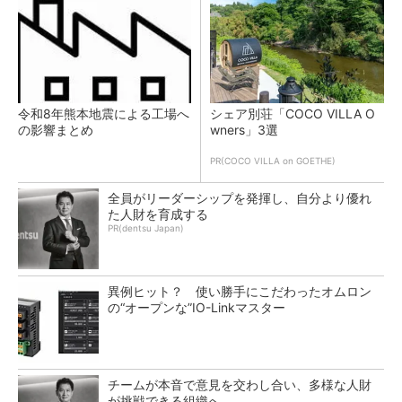
令和8年熊本地震による工場へ
シェア別荘「COCO VILLA O
の影響まとめ
wners」3選
PR(COCO VILLA on GOETHE)
全員がリーダーシップを発揮し、自分より優れ
た人財を育成する
PR(dentsu Japan)
異例ヒット？ 使い勝手にこだわったオムロン
の“オープンな”IO-Linkマスター
チームが本音で意見を交わし合い、多様な人財
が挑戦できる組織へ