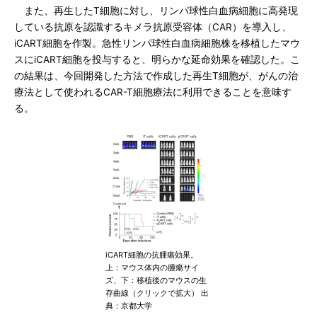
また、再生したT細胞に対し、リンパ球性白血病細胞に高発現
している抗原を認識するキメラ抗原受容体（CAR）を導入し、
iCART細胞を作製。急性リンパ球性白血病細胞株を移植したマウ
スにiCART細胞を投与すると、明らかな延命効果を確認した。こ
の結果は、今回開発した方法で作成した再生T細胞が、がんの治
療法として使われるCAR-T細胞療法に利用できることを意味す
る。
iCART細胞の抗腫瘍効果。
上：マウス体内の腫瘍サイ
ズ、下：移植後のマウスの生
存曲線（クリックで拡大） 出
典：京都大学