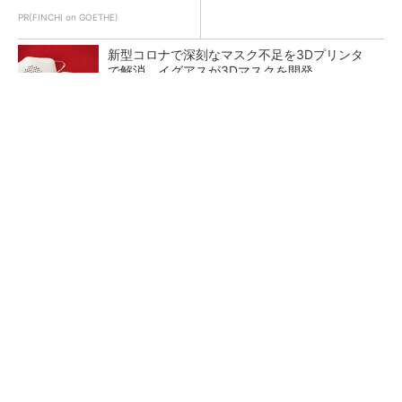
PR(FINCHI on GOETHE)
新型コロナで深刻なマスク不足を3Dプリンタ
で解消、イグアスが3Dマスクを開発
【レベル14】生成AIを味方に、3D CADを使い
こなそう！
狭小な駐車場に、シャープがポールカメラ式製
品発表 市場シェア10％目指す