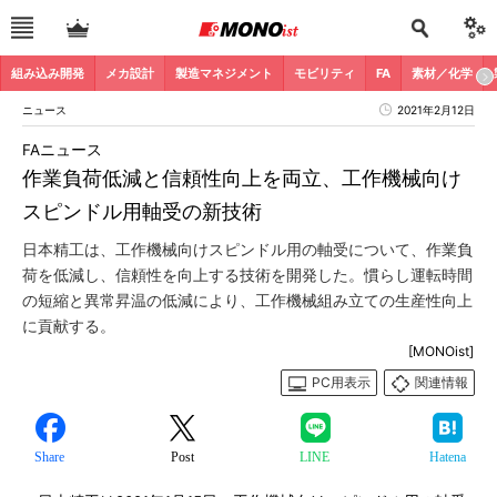
組み込み開発
メカ設計
製造マネジメント
モビリティ
FA
素材／化学
ニュース
2021年2月12日
FAニュース
作業負荷低減と信頼性向上を両立、工作機械向け
スピンドル用軸受の新技術
日本精工は、工作機械向けスピンドル用の軸受について、作業負
荷を低減し、信頼性を向上する技術を開発した。慣らし運転時間
の短縮と異常昇温の低減により、工作機械組み立ての生産性向上
に貢献する。
[MONOist]
PC用表示
関連情報
Share
Post
LINE
Hatena