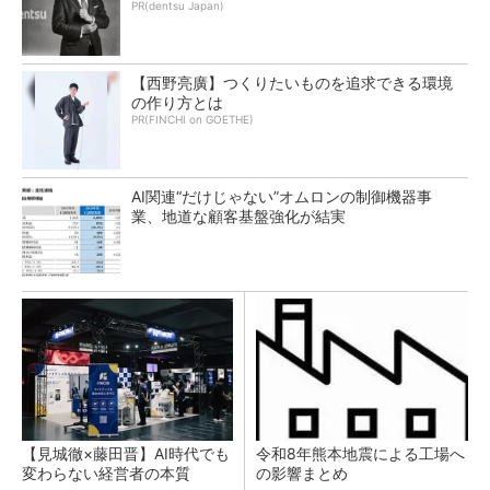
PR(dentsu Japan)
【西野亮廣】つくりたいものを追求できる環境
の作り方とは
PR(FINCHI on GOETHE)
AI関連“だけじゃない”オムロンの制御機器事
業、地道な顧客基盤強化が結実
【見城徹×藤田晋】AI時代でも
令和8年熊本地震による工場へ
変わらない経営者の本質
の影響まとめ