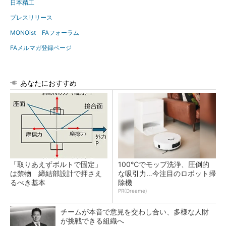
日本精工
プレスリリース
MONOist FAフォーラム
FAメルマガ登録ページ
あなたにおすすめ
「取りあえずボルトで固定」
100℃でモップ洗浄、圧倒的
は禁物 締結部設計で押さえ
な吸引力…今注目のロボット掃
るべき基本
除機
PR(Dreame)
チームが本音で意見を交わし合い、多様な人財
が挑戦できる組織へ