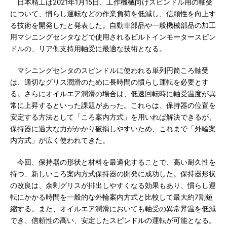
日本精工は2021年1月15日、工作機械向けスピンドル用の軸受
について、慣らし運転などの作業負荷を低減し、信頼性を向上す
る技術を開発したと発表した。自動車部品や一般機械部品の加工
用マシニングセンタなどで使用されるビルトインモータースピン
ドルの、リア側支持用軸受に最適な技術となる。
マシニングセンタのスピンドルに使われる単列円筒ころ軸受
は、適切なグリス潤滑のために長時間の慣らし運転を必要とす
る。さらにオイルエア潤滑の場合は、低速回転時に軸受温度が異
常に上昇するといった課題があった。これらは、保持器の位置を
安定する方法として「ころ案内方式」を用いれば解決できるが、
保持器に過大な力がかかり破損しやすいため、これまで「外輪案
内方式」が広く使われてきた。
今回、保持器の形状と材料を最適化することで、高い耐久性を
持つ、新しいころ案内方式保持器の開発に成功した。保持器形状
の改良は、余剰グリスが排出しやすくなる効果もあり、慣らし運
転にかかる時間を一般的な外輪案内方式と比較して最大約7割短
縮する。また、オイルエア潤滑においても軸受の異常昇温を低減
でき、信頼性の高い、安定したスピンドルの運転が可能となる。