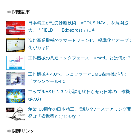
関連記事
日本精工が軸受診断技術「ACOUS NAVI」を展開拡
大、「FIELD」「Edgecross」にも
進む産業機械のスマートフォン化、標準化とオープン
化がカギに
工作機械の共通インタフェース「umati」とは何か？
工作機械も4.0へ、シェフラーとDMG森精機が描く
「マシンツール4.0」
アップルVSサムスン訴訟を終わらせた日本の工作機
械の力
創業100周年の日本精工、電動パワーステアリング開
発は「省燃費だけじゃない」
関連リンク