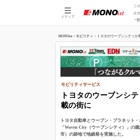
工
産
メディア
脱
つながる技術
AI×技術
MONOist
>
モビリティ
>
トヨタのウーブンシティが着
つながる工場
AI×設備
つながるサービ
Physical
モビリティサービス
トヨタのウーブンシテ
載の街に
トヨタ自動車とウーブン・プラネット・ホ
「Woven City（ウーブンシティ）
市）の跡地で地鎮祭を実施した。