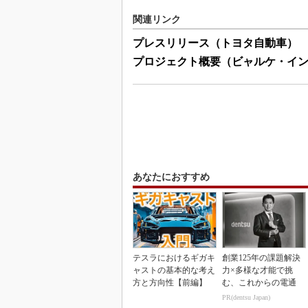
関連リンク
プレスリリース（トヨタ自動車）
プロジェクト概要（ビャルケ・イ
あなたにおすすめ
テスラにおけるギガキ
創業125年の課題解決
ャストの基本的な考え
力×多様な才能で挑
方と方向性【前編】
む、これからの電通
PR(dentsu Japan)