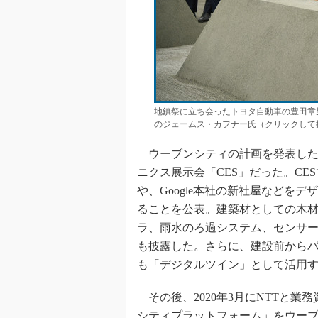
地鎮祭に立ち会ったトヨタ自動車の豊田章
のジェームス・カフナー氏（クリックして
ウーブンシティの計画を発表したの
ニクス展示会「CES」だった。CE
や、Google本社の新社屋などを
ることを公表。建築材としての木
ラ、雨水のろ過システム、センサー
も披露した。さらに、建設前から
も「デジタルツイン」として活用
その後、2020年3月にNTTと業
シティプラットフォーム」をウーブン