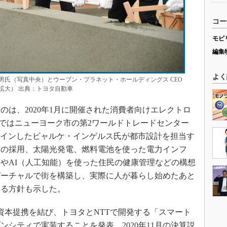
コー
モビ
編集
よく
男氏（写真中央）とウーブン・プラネット・ホールディングス CEO
拡大） 出典：トヨタ自動車
は、2020年1月に開催された消費者向けエレクトロ
Sではニューヨーク市の第2ワールドトレードセンター
デザインしたビャルケ・インゲルス氏が都市設計を担当す
材の採用、太陽光発電、燃料電池を使った電力インフ
やAI（人工知能）を使った住民の健康管理などの構想
バーチャルで街を構築し、実際に人が暮らし始めたあと
する方針も示した。
務資本提携を結び、トヨタとNTTで開発する「スマート
シティで実装することを発表。2020年11月の決算説