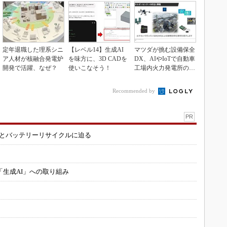
定年退職した理系シニ
【レベル14】生成AI
マツダが挑む設備保全
ア人材が核融合発電炉
を味方に、3D CADを
DX、AIやIoTで自動車
開発で活躍、なぜ？
使いこなそう！
工場内火力発電所の現
地点検ゼロへ
Recommended by
PR
造とバッテリーリサイクルに迫る
「生成AI」への取り組み