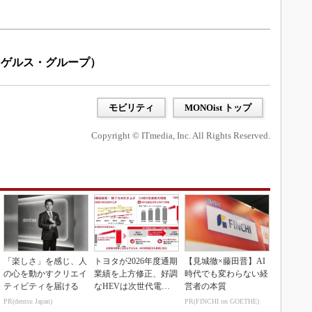
ンゲルス・グループ）
モビリティ
MONOist トップ
Copyright © ITmedia, Inc. All Rights Reserved.
「楽しさ」を感じ、人
トヨタが2026年度通期
【見城徹×藤田晋】AI
の心を動かすクリエイ
業績を上方修正、好調
時代でも変わらない経
ティビティを届ける
なHEVは次世代電池
営者の本質
で競争力を強化へ
PR(dentsu Japan)
PR(FINCHI on GOETHE)