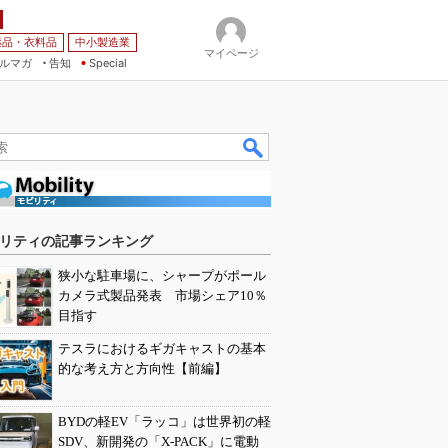
薬品・衣料品
中小製造業
マイページ
ルマガ
告知
Special
リティの記事ランキング
狭小な駐車場に、シャープがポール
カメラ式製品発表 市場シェア10％
目指す
テスラにおけるギガキャストの基本
的な考え方と方向性【前編】
BYDの軽EV「ラッコ」は世界初の軽
SDV、新開発の「X-PACK」に電動