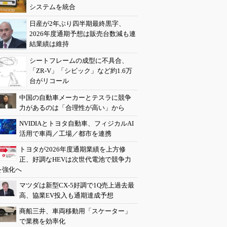
システムを統合
日産が2年ぶり四半期最終黒字、
2026年度通期予想は販売台数減も連
結業績は維持
シートフレームの成型に不具合、
「ZR-V」「シビック」など約1.6万
台がリコール
中国の自動車メーカーとテスラに競争
力があるのは「合理性が高い」から
NVIDIAとトヨタ自動車、フィジカルAI
活用で車両／工場／都市を連携
トヨタが2026年度通期業績を上方修
正、好調なHEVは次世代電池で競争力
を強化へ
マツダは新型CX-5好調で1Q売上過去最
高、協業EV投入も通期達成予想
商船三井、車両移動用「スケーター」
で業務を効率化