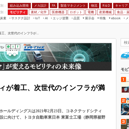
程別：
組み込み開発
メカ設計
製造マネジメント
物流
R＆D
キャリア
FA
業別：
モビリティ
素材／化学
医療機器
ロボット
電機
産業機械
食品・
炭素
サステナ設計
エッジ逆襲
品質
展示会
特集
メ
IoT
AI
ebook
伝承
組み込み開発
CEATEC
読者調査まとめ
編集後記
工、次世代のインフラが...
JIMTOF
保全
メカ設計
つながるクルマ
組込み/エッジ コンピューティング
ス
 AI
製造マネジメント
5G
展＆IoT/5Gソリューション展
VR／AR
FA
IIFES
モビリティ
フィールドサービス
国際ロボット展
素材／化学
FPGA
モビ
ジャパンモビリティショー
組み込み画像技術
TECHNO-FRONTIER
ィが着工、次世代のインフラが満
組み込みモデリング
人テク展
Windows Embedded
スマート工場EXPO
車載ソフト開発
EdgeTech+
ールディングスは2021年2月23日、コネクテッドシティ
ISO26262
日本ものづくりワールド
」の建設に向けて、トヨタ自動車東日本 東富士工場（静岡県裾野
無償設計ツール
AUTOMOTIVE WORLD