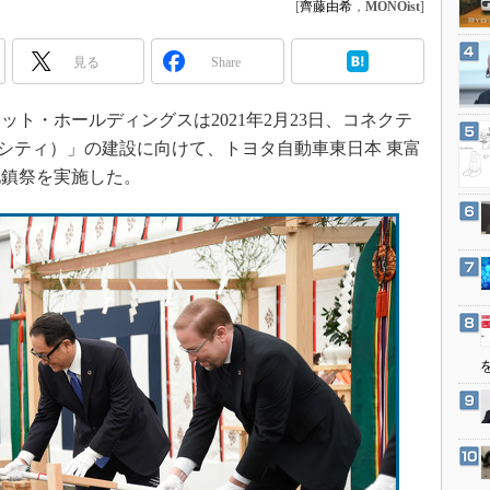
[
齊藤由希
，
MONOist
]
3Dプリンタ
産業オープンネット展
デジタルツインとCAE
見る
Share
S＆OP
インダストリー4.0
ト・ホールディングスは2021年2月23日、コネクテ
イノベーション
ーブンシティ）」の建設に向けて、トヨタ自動車東日本 東富
地鎮祭を実施した。
製造業ビッグデータ
メイドインジャパン
植物工場
知財マネジメント
海外生産
グローバル設計・開発
制御セキュリティ
新型コロナへの対応