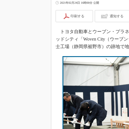
2021年02月24日 16時00分 公開
印刷する
通知する
トヨタ自動車とウーブン・プラネッ
ッドシティ「Woven City（ウ
士工場（静岡県裾野市）の跡地で