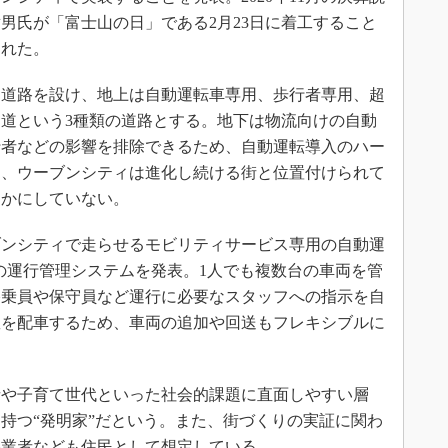
男氏が「富士山の日」である2月23日に着工すること
された。
道路を設け、地上は自動運転車専用、歩行者専用、超
道という3種類の道路とする。地下は物流向けの自動
行者などの影響を排除できるため、自動運転導入のハー
お、ウーブンシティは進化し続ける街と位置付けられて
らかにしていない。
ーブンシティで走らせるモビリティサービス専用の自動運
ト）」の運行管理システムを発表。1人でも複数台の車両を管
搭乗員や保守員など運行に必要なスタッフへの指示を自
数を配車するため、車両の追加や回送もフレキシブルに
や子育て世代といった社会的課題に直面しやすい層
持つ“発明家”だという。また、街づくりの実証に関わ
事業者なども住民として想定している。