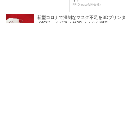
PR(Dreaw合同会社)
新型コロナで深刻なマスク不足を3Dプリンタ
で解消、イグアスが3Dマスクを開発
【レベル14】生成AIを味方に、3D CADを使い
こなそう！
狭小な駐車場に、シャープがポールカメラ式製
品発表 市場シェア10％目指す