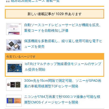
組み込み開発ニュース 連載一覧
新しい連載記事が 1029 件あります
自動ソースコードレビューサービスが機能を拡充、
重複コードを自動検知し評価
保護機能を多数搭載し、繰り返し使用可能な電子ヒ
ューズを発売
IoT向けマルチホップ無線通信モジュールのサンプ
ル提供を開始
300m先を15cm間隔で測定可能、ソニーがSPAD画
素の車載用積層型TOFセンサー開発
ニコンが1784万画素で秒1000コマ撮像が可能な積
層型CMOSイメージセンサーを開発