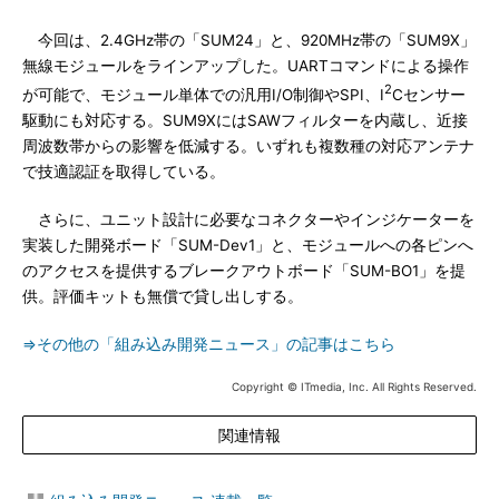
今回は、2.4GHz帯の「SUM24」と、920MHz帯の「SUM9X」
無線モジュールをラインアップした。UARTコマンドによる操作
2
が可能で、モジュール単体での汎用I/O制御やSPI、I
Cセンサー
駆動にも対応する。SUM9XにはSAWフィルターを内蔵し、近接
周波数帯からの影響を低減する。いずれも複数種の対応アンテナ
で技適認証を取得している。
さらに、ユニット設計に必要なコネクターやインジケーターを
実装した開発ボード「SUM-Dev1」と、モジュールへの各ピンへ
のアクセスを提供するブレークアウトボード「SUM-BO1」を提
供。評価キットも無償で貸し出しする。
⇒その他の「組み込み開発ニュース」の記事はこちら
Copyright © ITmedia, Inc. All Rights Reserved.
関連情報