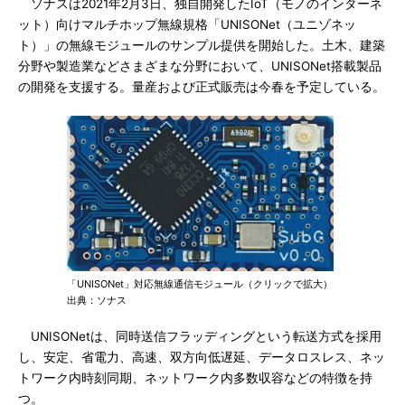
ソナスは2021年2月3日、独自開発したIoT（モノのインターネ
ット）向けマルチホップ無線規格「UNISONet（ユニゾネッ
ト）」の無線モジュールのサンプル提供を開始した。土木、建築
分野や製造業などさまざまな分野において、UNISONet搭載製品
の開発を支援する。量産および正式販売は今春を予定している。
「UNISONet」対応無線通信モジュール（クリックで拡大）
出典：ソナス
UNISONetは、同時送信フラッディングという転送方式を採用
し、安定、省電力、高速、双方向低遅延、データロスレス、ネッ
トワーク内時刻同期、ネットワーク内多数収容などの特徴を持
つ。