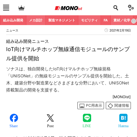
組み込み開発
メカ設計
製造マネジメント
モビリティ
FA
素材／化学
ニュース
2021年2月19日
組み込み開発ニュース
IoT向けマルチホップ無線通信モジュールのサンプ
ル提供を開始
ソナスは、独自開発したIoT向けマルチホップ無線規格
「UNISONet」の無線モジュールのサンプル提供を開始した。土
木、建築分野や製造業などさまざまな分野において、UNISONet
搭載製品の開発を支援する。
[MONOist]
PC用表示
関連情報
Share
Post
LINE
Hatena