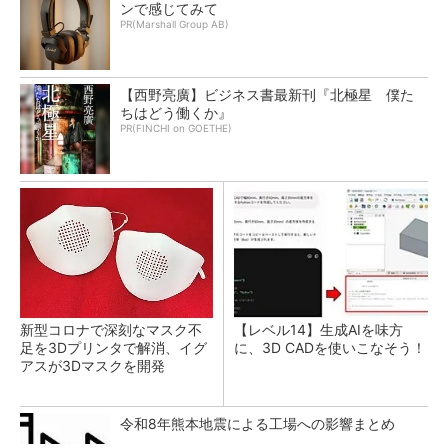
ンで感じてみて
PR(Marshall Group AB)
【西野亮廣】ビジネス書最新刊『北極星 僕た
ちはどう働くか』
PR(FINCHI on GOETHE)
新型コロナで深刻なマスク不
【レベル14】生成AIを味方
足を3Dプリンタで解消、イグ
に、3D CADを使いこなそう！
アスが3Dマスクを開発
令和8年熊本地震による工場への影響まとめ