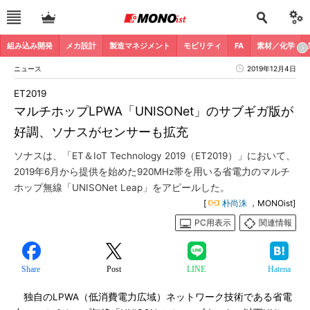
組み込み開発
メカ設計
製造マネジメント
モビリティ
FA
素材／化学
ニュース
2019年12月4日
ET2019
マルチホップLPWA「UNISONet」のサブギガ版が
好調、ソナスがセンサーも拡充
ソナスは、「ET＆IoT Technology 2019（ET2019）」において、
2019年6月から提供を始めた920MHz帯を用いる省電力のマルチ
ホップ無線「UNISONet Leap」をアピールした。
[
朴尚洙
，MONOist]
PC用表示
関連情報
Share
Post
LINE
Hatena
独自のLPWA（低消費電力広域）ネットワーク技術である省電