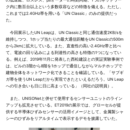
の低遅延、ロスレス、μsオーダーの時刻同期、1つのネットワー
ク内に数百台以上という多数収容などの特徴を備える。ただし、
これまでは2.4GHz帯を用いる「UN Classic」のみの提供だっ
た。
今回展示したUN Leapは、UN Classicと同じ通信速度2KB/sを
維持しつつ、1ホップ当たりの最大通信距離をUN Classicの500m
から2kmに拡大している。また、直進性の高い2.4GHz帯と比べ
て、電波の回り込みによる到達性の高さも特徴の1つになってい
る。例えば、2019年11月に発表した西松建設との実証実験事例で
は、ビルの3階から8階を1ホップで通信しながらマルチホップで
建物全体をネットワーク化できることを確認している。「サブギ
ガ帯を使うUN Leapだから実現できたといえるだろう。UN Leap
への引き合いも日に日に高まっている」（同社の説明員）。
また、UNISONetと併せて使用するセンサーユニットのライン
アップも拡充させている。ET2019の展示では、グローセルが提
供する半導体ひずみセンサーの活用イメージとして、金属製シャ
シーのひずみをリアルタイムで表示するデモを披露していた。