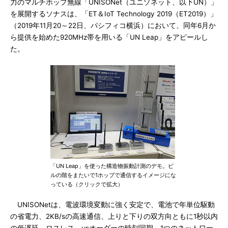
力のマルチホップ無線「UNISONet（ユニゾネット、以下UN）」
を展開するソナスは、「ET＆IoT Technology 2019（ET2019）」
（2019年11月20～22日、パシフィコ横浜）において、同年6月か
ら提供を始めた920MHz帯を用いる「UN Leap」をアピールし
た。
「UN Leap」を使った構造物振動計測のデモ。ビ
ルの階をまたいで1ホップで通信するイメージにな
っている（クリックで拡大）
UNISONetは、電波環境変動に強く安定で、電池で年単位駆動
の省電力、2KB/sの高速通信、上りと下りの双方向ともに1秒以内