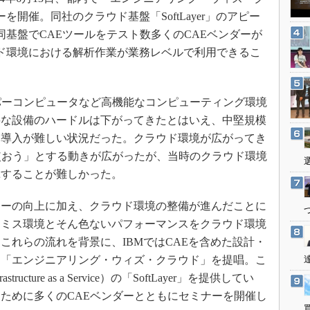
3Dプリンタ
産業オープンネット展
を開催。同社のクラウド基盤「SoftLayer」のアピー
デジタルツインとCAE
同基盤でCAEツールをテスト数多くのCAEベンダーが
S＆OP
ド環境における解析作業が業務レベルで利用できるこ
インダストリー4.0
イノベーション
パーコンピュータなど高機能なコンピューティング環境
製造業ビッグデータ
要な設備のハードルは下がってきたとはいえ、中堅規模
メイドインジャパン
く導入が難しい状況だった。クラウド環境が広がってき
植物工場
使おう」とする動きが広がったが、当時のクラウド環境
揮することが難しかった。
知財マネジメント
海外生産
ーの向上に加え、クラウド環境の整備が進んだことに
グローバル設計・開発
レミス環境とそん色ないパフォーマンスをクラウド環境
制御セキュリティ
これらの流れを背景に、IBMではCAEを含めた設計・
る「エンジニアリング・ウィズ・クラウド」を提唱。こ
新型コロナへの対応
ucture as a Service）の「SoftLayer」を提供してい
ために多くのCAEベンダーとともにセミナーを開催し