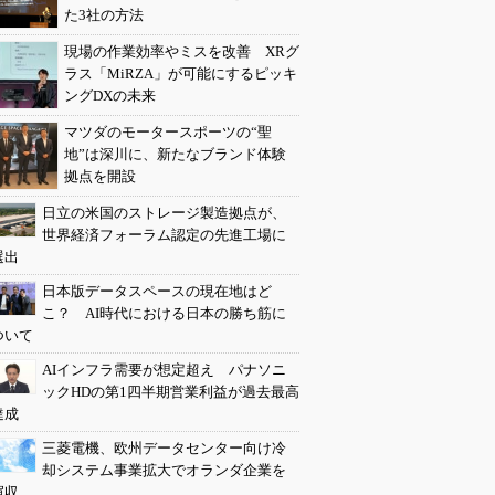
た3社の方法
現場の作業効率やミスを改善 XRグ
ラス「MiRZA」が可能にするピッキ
ングDXの未来
マツダのモータースポーツの“聖
地”は深川に、新たなブランド体験
拠点を開設
日立の米国のストレージ製造拠点が、
世界経済フォーラム認定の先進工場に
選出
日本版データスペースの現在地はど
こ？ AI時代における日本の勝ち筋に
ついて
AIインフラ需要が想定超え パナソニ
ックHDの第1四半期営業利益が過去最高
達成
三菱電機、欧州データセンター向け冷
却システム事業拡大でオランダ企業を
買収