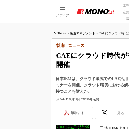
工
産
メディア
脱
つながる技術
AI×技術
MONOist
>
製造マネジメント
>
CAEにクラウド時代が
つながる工場
AI×設備
つながるサービ
Physical
製造ITニュース
CAEにクラウド時代が
開催
日本IBMは、クラウド環境でのCAE活
ミナーを開催。クラウド環境における解
持つことを訴えた。
2014年06月23日 07時30分 公開
印刷する
見る
日本IBMは20