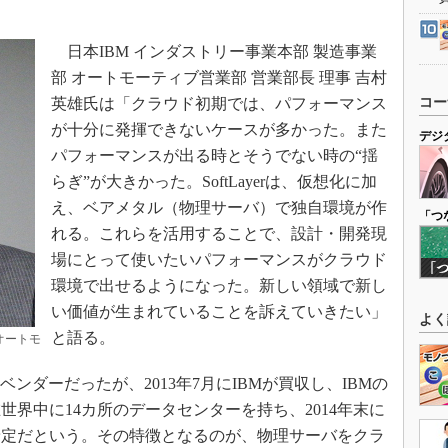
日本IBM インダストリー事業本部 製造事業
部 オートモーティブ営業部 営業部長 理事 吉村
英雄氏は「クラウド初期では、パフォーマンス
コー
が十分に発揮できないケースが多かった。また
デジ
パフォーマンスが出る時とそうでない時の“揺
らぎ”が大きかった。SoftLayerは、仮想化に加
え、ベアメタル（物理サーバ）で独自環境が作
「つ
れる。これらを活用することで、設計・開発現
場にとって使いたいパフォーマンスがクラウド
環境で出せるようになった。新しい領域で新し
い価値が生まれていることを訴えていきたい」
よく
と語る。
オートモ
ドベンダーだったが、2013年7月にIBMが買収し、IBMの
界中に14カ所のデータセンターを持ち、2014年末に
予定だという。その特徴となるのが、物理サーバをクラ