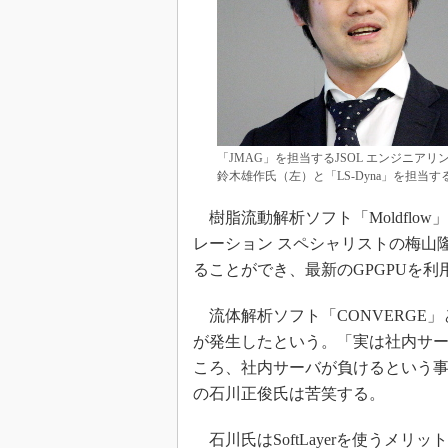
「JMAG」を担当するJSOL エンジニア
鈴木雄作氏（左）と「LS-Dyna」を担
樹脂流動解析ソフト「Moldflo
レーション スペシャリストの梅山
ることができ、最新のGPGPUを
流体解析ソフト「CONVERGE」と
が発生したという。「実は社内サーバ
ころ、社内サーバが負けるという事態
の石川正俊氏は苦笑する。
石川氏はSoftLayerを使うメ