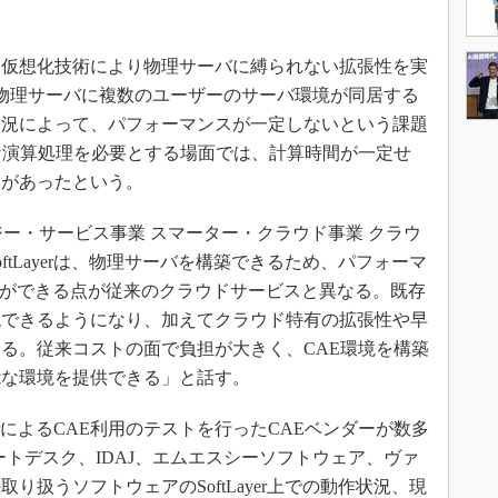
。
仮想化技術により物理サーバに縛られない拡張性を実
物理サーバに複数のユーザーのサーバ環境が同居する
状況によって、パフォーマンスが一定しないという課題
な演算処理を必要とする場面では、計算時間が一定せ
況があったという。
ジー・サービス事業 スマーター・クラウド事業 クラウ
ftLayerは、物理サーバを構築できるため、パフォーマ
とができる点が従来のクラウドサービスと異なる。既存
現できるようになり、加えてクラウド特有の拡張性や早
る。従来コストの面で負担が大きく、CAE環境を構築
能な環境を提供できる」と話す。
erによるCAE利用のテストを行ったCAEベンダーが数多
ートデスク、IDAJ、エムエスシーソフトウェア、ヴァ
り扱うソフトウェアのSoftLayer上での動作状況、現