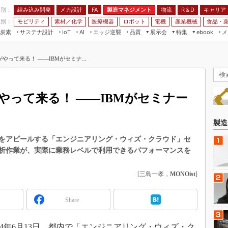
程別：
組み込み開発
メカ設計
製造マネジメント
物流
R＆D
キャリア
FA
業別：
モビリティ
素材／化学
医療機器
ロボット
電機
産業機械
食品・
炭素
サステナ設計
エッジ逆襲
品質
展示会
特集
メ
IoT
AI
ebook
伝承
組み込み開発
CEATEC
読者調査まとめ
編集後記
やって来る！ ――IBMがセミナ...
JIMTOF
保全
メカ設計
つながるクルマ
組込み/エッジ コンピューティング
ス
 AI
製造マネジメント
5G
展＆IoT/5Gソリューション展
VR／AR
FA
やって来る！ ――IBMがセミナー
IIFES
モビリティ
フィールドサービス
国際ロボット展
素材／化学
FPGA
製造
ジャパンモビリティショー
組み込み画像技術
用をアピールする「エンジニアリング・ウィズ・クラウド」セ
TECHNO-FRONTIER
析作業が、実際に業務レベルで利用できるパフォーマンスを
組み込みモデリング
人テク展
Windows Embedded
[三島一孝，
MONOist
]
スマート工場EXPO
車載ソフト開発
EdgeTech+
Share
ISO26262
日本ものづくりワールド
無償設計ツール
AUTOMOTIVE WORLD
14年6月13日、都内で「エンジニアリング・ウィズ・ク