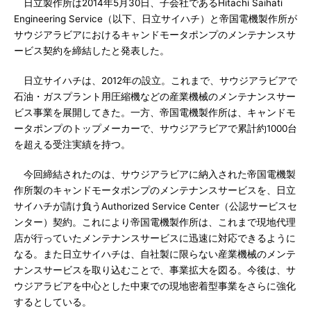
日立製作所は2014年5月30日、子会社であるHitachi Saihati
Engineering Service（以下、日立サイハチ）と帝国電機製作所が
サウジアラビアにおけるキャンドモータポンプのメンテナンスサ
ービス契約を締結したと発表した。
日立サイハチは、2012年の設立。これまで、サウジアラビアで
石油・ガスプラント用圧縮機などの産業機械のメンテナンスサー
ビス事業を展開してきた。一方、帝国電機製作所は、キャンドモ
ータポンプのトップメーカーで、サウジアラビアで累計約1000台
を超える受注実績を持つ。
今回締結されたのは、サウジアラビアに納入された帝国電機製
作所製のキャンドモータポンプのメンテナンスサービスを、日立
サイハチが請け負うAuthorized Service Center（公認サービスセ
ンター）契約。これにより帝国電機製作所は、これまで現地代理
店が行っていたメンテナンスサービスに迅速に対応できるように
なる。また日立サイハチは、自社製に限らない産業機械のメンテ
ナンスサービスを取り込むことで、事業拡大を図る。今後は、サ
ウジアラビアを中心とした中東での現地密着型事業をさらに強化
するとしている。