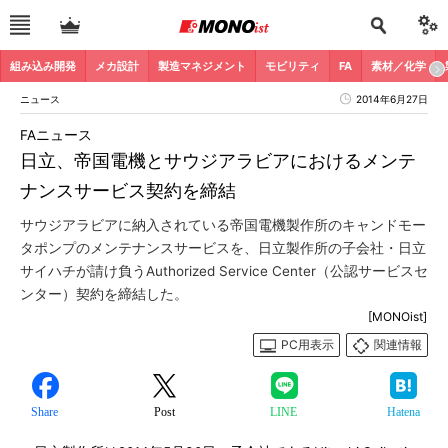
組み込み開発
メカ設計
製造マネジメント
モビリティ
FA
素材／化学
ニュース
2014年6月27日
FAニュース
日立、帝国電機とサウジアラビアにおけるメンテ
ナンスサービス契約を締結
サウジアラビアに納入されている帝国電機製作所のキャンドモー
タポンプのメンテナンスサービスを、日立製作所の子会社・日立
サイハチが請け負うAuthorized Service Center（公認サービスセ
ンター）契約を締結した。
[MONOist]
PC用表示
関連情報
Share
Post
LINE
Hatena