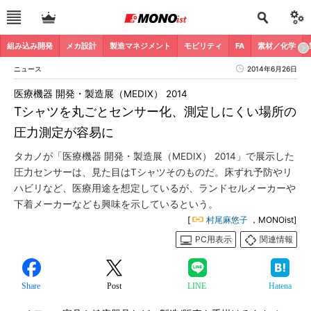
組み込み開発
メカ設計
製造マネジメント
モビリティ
FA
素材／化学
ニュース
2014年6月26日
医療機器 開発・製造展（MEDIX） 2014
Tシャツを丸ごとセンサー化、測定しにくい場所の
圧力測定が容易に
タカノが「医療機器 開発・製造展（MEDIX） 2014」で展示した
圧力センサーは、見た目はTシャツそのものだ。床ずれ予防やリ
ハビリなど、医療用途を想定しているが、ランドセルメーカーや
下着メーカーなども興味を示しているという。
[
村尾麻悠子
，MONOist]
PC用表示
関連情報
Share
Post
LINE
Hatena