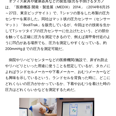
オフィス家具や健康器具などの製造/販売を手掛けるタカノ
は、「医療機器 開発・製造展（MEDIX） 2014」（2014年6月25
～27日、東京ビッグサイト）で、Tシャツの形をした布製の圧力
センサーを展示した。同社はマット状の圧力センサー（センサー
マット）「BodiTrak」を販売しているが、今回はその技術を生か
してTシャツタイプの圧力センサーに仕上げたという。どの部分
を触っても正確に圧力を測定できるので、例えば肩甲骨付近のよ
うに凹凸がある場所でも、圧力を測定しやすくなっている。約
200mmHgまでの圧力を測定可能だ。
病院やリハビリセンターなどの医療機関/施設で、床ずれ防止
やリハビリといった用途に使うことを想定しているが、タカノに
よればランドセルメーカーや下着メーカー、おむつメーカーなど
も興味を示しているという。ランドセルを背負った時に、どこに
どれくらいの圧力がかかっているか、下着やおむつを着けた時の
圧力はどれくらいかなどを測定するためだ。