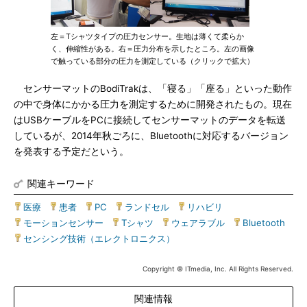
左＝Tシャツタイプの圧力センサー。生地は薄くて柔らか
く、伸縮性がある。右＝圧力分布を示したところ。左の画像
で触っている部分の圧力を測定している（クリックで拡大）
センサーマットのBodiTrakは、「寝る」「座る」といった動作
の中で身体にかかる圧力を測定するために開発されたもの。現在
はUSBケーブルをPCに接続してセンサーマットのデータを転送
しているが、2014年秋ごろに、Bluetoothに対応するバージョン
を発表する予定だという。
関連キーワード
医療
|
患者
|
PC
|
ランドセル
|
リハビリ
|
モーションセンサー
|
Tシャツ
|
ウェアラブル
|
Bluetooth
|
センシング技術（エレクトロニクス）
Copyright © ITmedia, Inc. All Rights Reserved.
関連情報