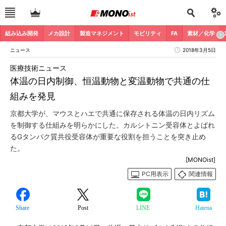
組み込み開発
メカ設計
製造マネジメント
モビリティ
FA
素材／化学
ニュース
2018年3月5日
医療技術ニュース
体温の日内制御、恒温動物と変温動物で共通の仕
組みを発見
京都大学が、マウスとハエで共通に保存される体温の日内リズム
を制御する仕組みを明らかにした。カルシトニン受容体とよばれ
るGタンパク質共役受容体が重要な役割を担うことを突き止め
た。
[MONOist]
PC用表示
関連情報
Share
Post
LINE
Hatena