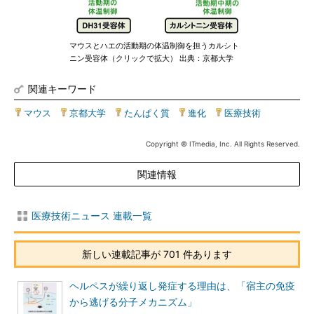
マウスとハエの活動期の体温制御を担うカルシト
ニン受容体（クリックで拡大） 出典：京都大学
関連キーワード
マウス
|
京都大学
|
たんぱく質
|
進化
|
医療技術
Copyright © ITmedia, Inc. All Rights Reserved.
関連情報
医療技術ニュース 連載一覧
新しい連載記事が 701 件あります
ヘルペスが繰り返し発症する理由は、「宿主の免疫
から逃げる分子メカニズム」