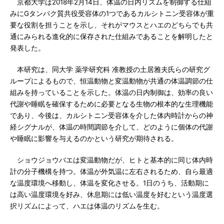
京都大学は2018年2月14日、体温の日内リズムを制御する仕組
みにGタンパク質共役受容体の1つであるカルシトニン受容体が重
要な役割を担うことを示し、それがマウスとハエのどちらでも共
通にみられる進化的に保存された仕組みであることを解明したと
発表した。
本研究は、同大学 薬学研究科 准教授の土居雅夫氏らの研究グ
ループによるもので、恒温動物と変温動物が共通の体温調節の仕
組みを持っていることを示した。体温の日内制御は、効率の良い
代謝や睡眠を確保するために必要となる生物の根本的な生理機能
であり、今後は、カルシトニン受容体を介した体内時計からの神
経シグナルが、体温の時間調節を介して、どのように個体の代謝
や睡眠に影響を与えるのかという研究が期待される。
ショウジョウバエは変温動物だが、ヒトと基本的に同じ体内時
計の分子機構を持つ。体温が外気温に左右されるため、自ら最適
な温度環境へ移動し、体温を変化させる。1日のうち、活動期に
は高い温度環境を好み、休息期には低い温度を好むという温度選
択リズムによって、ハエは体温のリズムを生む。