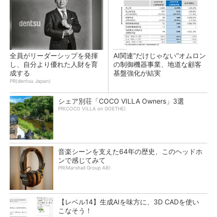
全員がリーダーシップを発揮
AI関連“だけじゃない”オムロン
し、自分より優れた人財を育
の制御機器事業、地道な顧客
成する
基盤強化が結実
PR(dentsu Japan)
シェア別荘「COCO VILLA Owners」3選
PR(COCO VILLA on GOETHE)
音楽シーンを支えた64年の歴史、このヘッドホ
ンで感じてみて
PR(Marshall Group AB)
【レベル14】生成AIを味方に、3D CADを使い
こなそう！