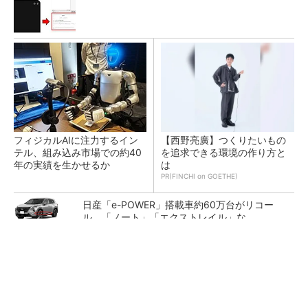
フィジカルAIに注力するイン
【西野亮廣】つくりたいもの
テル、組み込み市場での約40
を追求できる環境の作り方と
年の実績を生かせるか
は
PR(FINCHI on GOETHE)
日産「e-POWER」搭載車約60万台がリコー
ル、「ノート」「エクストレイル」な...
日本版データスペースの現在地はどこ？ AI時
代における日本の勝ち筋について