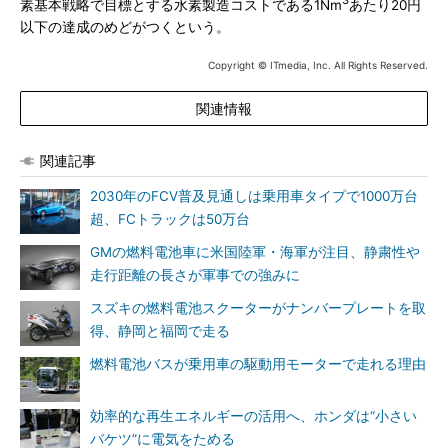
素基本戦略で目標とする水素製造コストである1Nm
あたり20円
以下の達成のめどがつくという。
Copyright © ITmedia, Inc. All Rights Reserved.
関連情報
関連記事
2030年のFCV普及見通しは乗用車タイプで1000万台
超、FCトラックは50万台
GMの燃料電池車に米国陸軍・海軍が注目、静粛性や
走行距離の長さが軍事での強みに
スズキの燃料電池スクーターがナンバープレートを取
得、静岡と福岡で走る
燃料電池バスが乗用車の駆動用モーターで走れる理由
効率的な再生エネルギーの活用へ、ホンダは“小さい
バケツ”に電気をためる