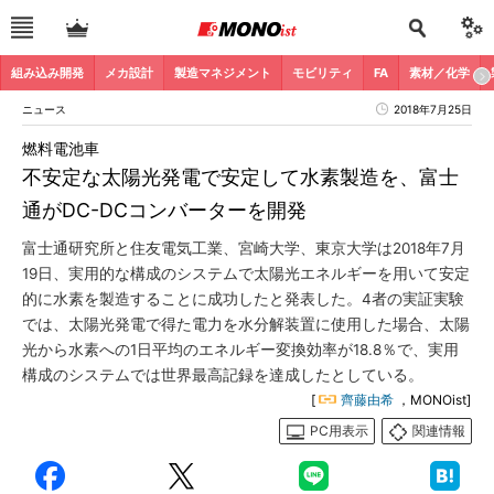
組み込み開発
メカ設計
製造マネジメント
モビリティ
FA
素材／化学
ニュース
2018年7月25日
燃料電池車
不安定な太陽光発電で安定して水素製造を、富士
通がDC-DCコンバーターを開発
富士通研究所と住友電気工業、宮崎大学、東京大学は2018年7月
19日、実用的な構成のシステムで太陽光エネルギーを用いて安定
的に水素を製造することに成功したと発表した。4者の実証実験
では、太陽光発電で得た電力を水分解装置に使用した場合、太陽
光から水素への1日平均のエネルギー変換効率が18.8％で、実用
構成のシステムでは世界最高記録を達成したとしている。
[
齊藤由希
，MONOist]
PC用表示
関連情報