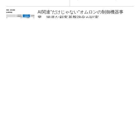
AI関連“だけじゃない”オムロンの制御機器事
業、地道な顧客基盤強化が結実
【レベル14】生成AIを味方に、3D CADを使い
こなそう！
「取りあえずボルトで固定」は禁物 締結部設
計で押さえるべき基本