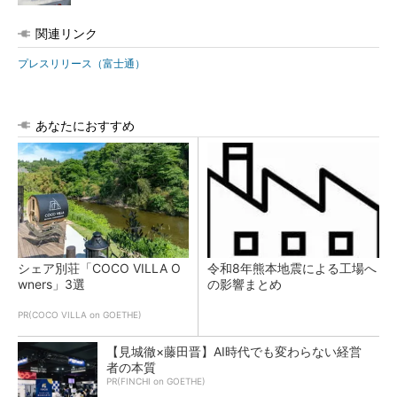
関連リンク
プレスリリース（富士通）
あなたにおすすめ
シェア別荘「COCO VILLA O
令和8年熊本地震による工場へ
wners」3選
の影響まとめ
PR(COCO VILLA on GOETHE)
【見城徹×藤田晋】AI時代でも変わらない経営
者の本質
PR(FINCHI on GOETHE)