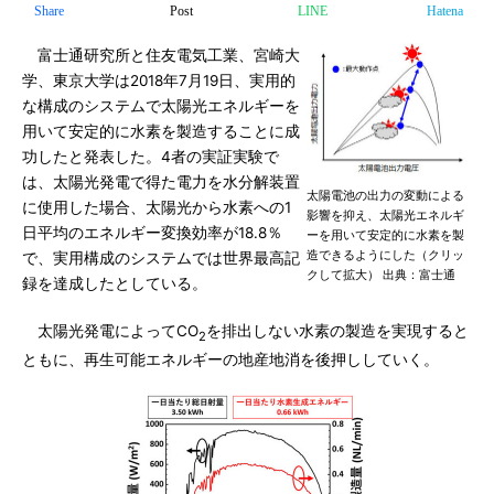
Share
Post
LINE
Hatena
富士通研究所と住友電気工業、宮崎大
学、東京大学は2018年7月19日、実用的
な構成のシステムで太陽光エネルギーを
用いて安定的に水素を製造することに成
功したと発表した。4者の実証実験で
は、太陽光発電で得た電力を水分解装置
太陽電池の出力の変動による
に使用した場合、太陽光から水素への1
影響を抑え、太陽光エネルギ
日平均のエネルギー変換効率が18.8％
ーを用いて安定的に水素を製
造できるようにした（クリッ
で、実用構成のシステムでは世界最高記
クして拡大） 出典：富士通
録を達成したとしている。
太陽光発電によってCO
を排出しない水素の製造を実現すると
2
ともに、再生可能エネルギーの地産地消を後押ししていく。