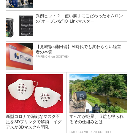
異例ヒット？ 使い勝手にこだわったオムロン
の“オープンな”IO-Linkマスター
【見城徹×藤田晋】AI時代でも変わらない経営
者の本質
PR(FINCHI on GOETHE)
新型コロナで深刻なマスク不
すべてが絶景、収益も得られ
足を3Dプリンタで解消、イグ
るその仕組みとは
アスが3Dマスクを開発
PR(COCO VILLA on GOETHE)