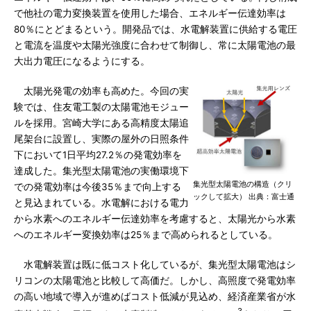
で他社の電力変換装置を使用した場合、エネルギー伝達効率は
80％にとどまるという。開発品では、水電解装置に供給する電圧
と電流を温度や太陽光強度に合わせて制御し、常に太陽電池の最
大出力電圧になるようにする。
太陽光発電の効率も高めた。今回の実
験では、住友電工製の太陽電池モジュー
ルを採用。宮崎大学にある高精度太陽追
尾架台に設置し、実際の屋外の日照条件
下において1日平均27.2％の発電効率を
達成した。集光型太陽電池の実働環境下
集光型太陽電池の構造（クリ
での発電効率は今後35％まで向上する
ックして拡大） 出典：富士通
と見込まれている。水電解における電力
から水素へのエネルギー伝達効率を考慮すると、太陽光から水素
へのエネルギー変換効率は25％まで高められるとしている。
水電解装置は既に低コスト化しているが、集光型太陽電池はシ
リコンの太陽電池と比較して高価だ。しかし、高照度で発電効率
の高い地域で導入が進めばコスト低減が見込め、経済産業省が水
3