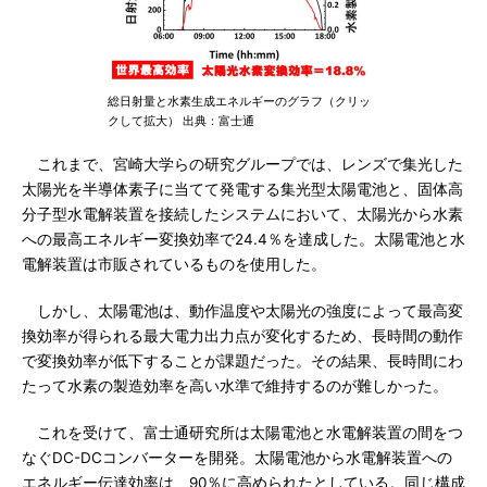
総日射量と水素生成エネルギーのグラフ（クリッ
クして拡大） 出典：富士通
これまで、宮崎大学らの研究グループでは、レンズで集光した
太陽光を半導体素子に当てて発電する集光型太陽電池と、固体高
分子型水電解装置を接続したシステムにおいて、太陽光から水素
への最高エネルギー変換効率で24.4％を達成した。太陽電池と水
電解装置は市販されているものを使用した。
しかし、太陽電池は、動作温度や太陽光の強度によって最高変
換効率が得られる最大電力出力点が変化するため、長時間の動作
で変換効率が低下することが課題だった。その結果、長時間にわ
たって水素の製造効率を高い水準で維持するのが難しかった。
これを受けて、富士通研究所は太陽電池と水電解装置の間をつ
なぐDC-DCコンバーターを開発。太陽電池から水電解装置への
エネルギー伝達効率は、90％に高められたとしている。同じ構成