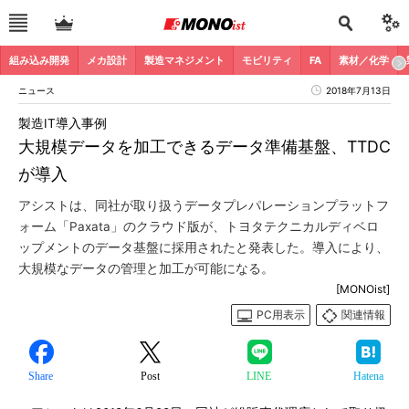
組み込み開発
メカ設計
製造マネジメント
モビリティ
FA
素材／化学
ニュース
2018年7月13日
製造IT導入事例
大規模データを加工できるデータ準備基盤、TTDC
が導入
アシストは、同社が取り扱うデータプレパレーションプラットフ
ォーム「Paxata」のクラウド版が、トヨタテクニカルディベロ
ップメントのデータ基盤に採用されたと発表した。導入により、
大規模なデータの管理と加工が可能になる。
[MONOist]
PC用表示
関連情報
Share
Post
LINE
Hatena