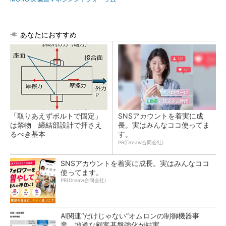
あなたにおすすめ
「取りあえずボルトで固定」
SNSアカウントを着実に成
は禁物 締結部設計で押さえ
長。実はみんなココ使ってま
るべき基本
す。
PR(Dreaw合同会社)
SNSアカウントを着実に成長。実はみんなココ
使ってます。
PR(Dreaw合同会社)
AI関連“だけじゃない”オムロンの制御機器事
業、地道な顧客基盤強化が結実