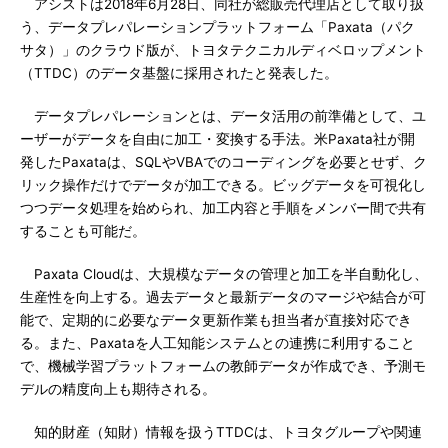
アシストは2018年6月28日、同社が総販売代理店として取り扱
う、データプレパレーションプラットフォーム「Paxata（パク
サタ）」のクラウド版が、トヨタテクニカルディベロップメント
（TTDC）のデータ基盤に採用されたと発表した。
データプレパレーションとは、データ活用の前準備として、ユ
ーザーがデータを自由に加工・変換する手法。米Paxata社が開
発したPaxataは、SQLやVBAでのコーディングを必要とせず、ク
リック操作だけでデータが加工できる。ビッグデータを可視化し
つつデータ処理を始められ、加工内容と手順をメンバー間で共有
することも可能だ。
Paxata Cloudは、大規模なデータの管理と加工を半自動化し、
生産性を向上する。過去データと最新データのマージや結合が可
能で、定期的に必要なデータ更新作業も担当者が直接対応でき
る。また、Paxataを人工知能システムとの連携に利用すること
で、機械学習プラットフォームの教師データが作成でき、予測モ
デルの精度向上も期待される。
知的財産（知財）情報を扱うTTDCは、トヨタグループや関連