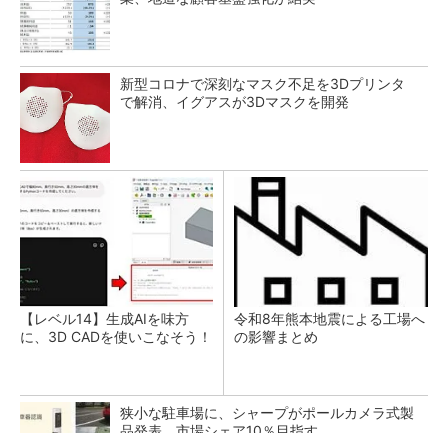
新型コロナで深刻なマスク不足を3Dプリンタ
で解消、イグアスが3Dマスクを開発
【レベル14】生成AIを味方
令和8年熊本地震による工場へ
に、3D CADを使いこなそう！
の影響まとめ
狭小な駐車場に、シャープがポールカメラ式製
品発表 市場シェア10％目指す