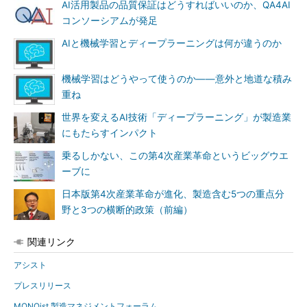
AI活用製品の品質保証はどうすればいいのか、QA4AI
コンソーシアムが発足
AIと機械学習とディープラーニングは何が違うのか
機械学習はどうやって使うのか――意外と地道な積み
重ね
世界を変えるAI技術「ディープラーニング」が製造業
にもたらすインパクト
乗るしかない、この第4次産業革命というビッグウエ
ーブに
日本版第4次産業革命が進化、製造含む5つの重点分
野と3つの横断的政策（前編）
関連リンク
アシスト
プレスリリース
MONOist 製造マネジメントフォーラム